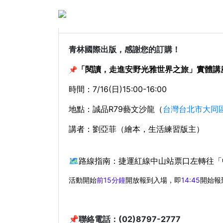
【閱讀，走進安野光雅的
青林國際出版，感謝您的訂購！
「閱讀，走進安野光雅世界之旅」實體講
📌
時間：7/16(日)15:00-16:00
地點：誠品R79藝文沙龍（
台灣台北市大同區
講者：劉亞菲（繪本，生活練習版主）
🗺路線指南：捷運紅線中山站票口左轉往
活動開始
前15分鐘
開放報到入場，即
14:45
開始報
📌聯絡電話：(02)8797-2777