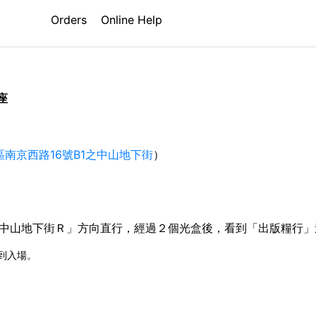
世界之旅】《旅之繪本1-5輯》新書
Orders
Online Help
座
南京西路16號B1之中山地下街
）
「中山地下街Ｒ」方向直行，經過２個光盒後，看到「出版糧行
到入場。