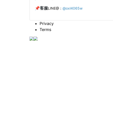
📌客服
LINE@：
@oxl4065w
Privacy
Terms