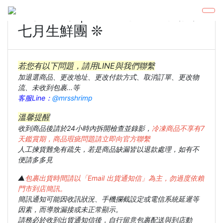
❊ 愛麗絲｜7/1～7/10 蝦太太
七月生鮮團 ❊
若您有以下問題，請用LINE與我們聯繫
加退選商品、更改地址、更改付款方式、取消訂單、更改物
流、未收到包裹...等
客服Line：
@mrsshrimp
溫馨提醒
收到商品後請於24小時內拆開檢查並錄影，
冷凍商品不享有7
天鑑賞期，商品瑕疵問題請立即向官方聯繫
人工揀貨難免有疏失，若是商品缺漏皆以退款處理，如有不
便請多多見
▲
包裹出貨時間請以「Email 出貨通知信」為主，勿過度依賴
門市到店簡訊。
簡訊通知可能因收訊狀況、手機攔截設定或電信系統延遲等
因素，而導致漏接或未正常顯示。
請務必於收到出貨通知信後，自行留意包裹配送與到店動