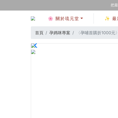
把最
🌸 關於琉元堂
✨ 最
首頁
孕媽咪專案
〈孕哺首購折1000元