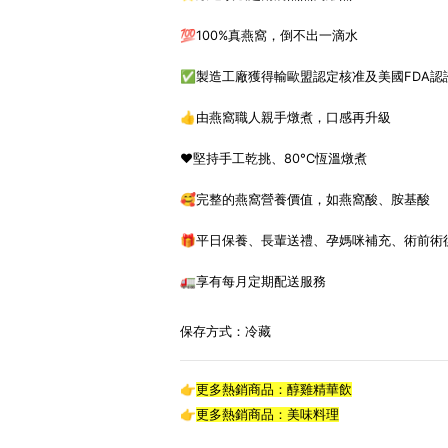
💯100%真燕窩，倒不出一滴水
✅製造工廠獲得輸歐盟認定核准及美國FDA認
👍由燕窩職人親手燉煮，口感再升級
❤️堅持手工乾挑、80°C恆溫燉煮
🥰完整的燕窩營養價值，如燕窩酸、胺基酸
🎁平日保養、長輩送禮、孕媽咪補充、術前術
🚛享有每月定期配送服務
保存方式：冷藏
👉
更多熱銷商品：
醇雞精華飲
👉
更多熱銷商品：美味料理