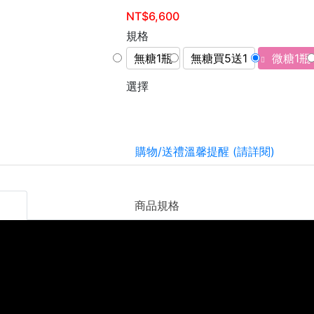
NT$6,600
規格
無糖1瓶
無糖買5送1
微糖1瓶
選擇
購物/送禮溫馨提醒 (請詳閱)
商品規格