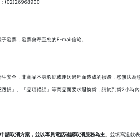
2)26968900
發票，發票會寄至您的E-mail信箱。
衛生安全，非商品本身瑕疵或運送過程而造成的損毀，恕無法為
或毀損」、「品項錯誤」等商品而要求退換貨，請於到貨2小時
電申請取消方案，並以專員電話確認取消服務為主
。並填寫退款表