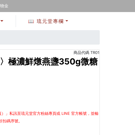
購物金
📖 琉元堂專欄
商品代碼
TR01
元〉極濃鮮燉燕盞350g微糖
」私訊至琉元堂官方粉絲專頁或 LINE 官方帳號，並輸
折扣碼序號。