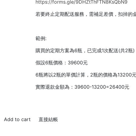
https://forms.gle/9DHZtThFTN8KsQbN9
若要終止定期配送服務，需補足差價，扣掉的
範例:
購買的定期方案為6瓶，已完成1次配送(共2瓶
假設6瓶價格：39600元
6瓶將以2瓶的單價計算，2瓶的價格為13200
實際退款金額為：39600-13200=26400元
直接結帳