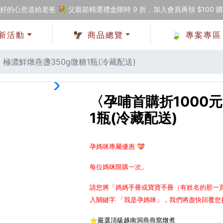
好的心意送給老爸 💐 父親節精選禮盒限時 9 折，加入會員再領 $100 
新活動
🦅 商品總覽
🍃 專案專區
〉極濃鮮燉燕盞350g微糖1瓶(冷藏配送)
〈孕哺首購折1000
1瓶(冷藏配送)
孕媽咪專屬優惠 💝
每位媽咪限購一次。
請您將「媽媽手冊或寶寶手冊（有姓名的那一頁）
入關鍵字 「我是孕媽咪」，我們將盡快回覆您
⭐嚴選頂級越南洞燕燕窩燉煮