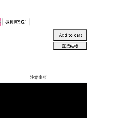
微糖買5送1
直接結帳
注意事項