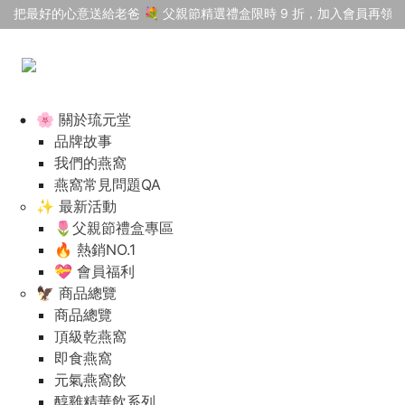
把最好的心意送給老爸 💐 父親節精選禮盒限時 9 折，加入會員再領 $
🌸 關於琉元堂
品牌故事
我們的燕窩
燕窩常見問題QA
✨ 最新活動
🌷父親節禮盒專區
🔥 熱銷NO.1
💝 會員福利
🦅 商品總覽
商品總覽
頂級乾燕窩
即食燕窩
元氣燕窩飲
醇雞精華飲系列