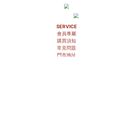
SERVICE
會員專屬
購買須知
常見問題
門市地址
隱私權政策
CONTACT US
禾昕國際貿易有限公司 統編53081261
客服信箱：info@lyt-birdsnest.com
客服電話：(02)2696-8900
客服時間：週一至週五 09:00-18:00
© 2026 Powered by
伊洛帕科技