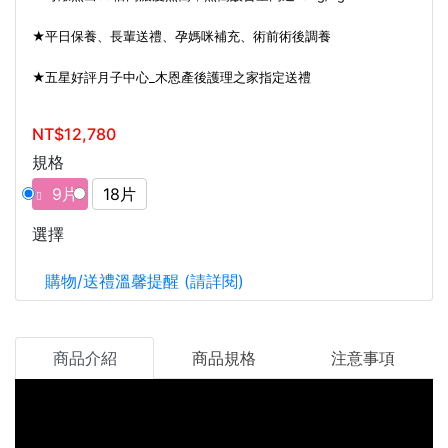
★平日保養、長輩送禮、孕媽咪補充、術前術後調養
★五星好評月子中心_木恩產後護理之家指定送禮
NT$12,780
規格
9片
18片
選擇
購物/送禮溫馨提醒 (請詳閱)
商品介紹
商品規格
注意事項