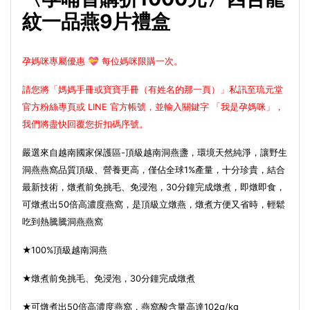
紋一品燕9片禮盒
孕媽咪專屬優惠 💝 每位媽咪限購一次。
請您將「媽媽手冊或寶寶手冊（有姓名的那一頁）」私訊至琉元堂
官方粉絲專頁或 LINE 官方帳號，並輸入關鍵字 「我是孕媽咪」，
我們將盡快回覆您折扣碼序號。
嚴選來自越南國家保護區-頂級越南洞燕盞，環境天然純淨，讓野生
洞燕燕窩品質頂級、營養更高，僅佔全球1%產量，十分珍貴，結合
最新技術，燉煮前免挑毛、免浸泡，30分鐘完成燉煮，即燉即食，
可燉煮出50倍高濃度燕窩，是頂級立燉燕，燉煮方便又省時，輕鬆
吃到熱騰騰洞燕燕窩
★100%頂級越南洞燕
★燉煮前免挑毛、免浸泡，30分鐘完成燉煮
★可燉煮出50倍高濃度燕窩，燕窩酸含量高達102g/kg