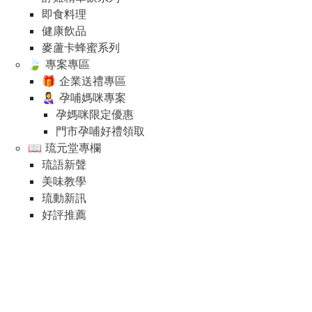
即食料理
健康飲品
麥蘆卡蜂蜜系列
🍃 專案專區
🎁 企業送禮專區
👩‍🍼 孕哺媽咪專案
孕媽咪限定優惠
門市孕哺好禮領取
📖 琉元堂專欄
琉語新聲
美味教學
琉動新訊
好評推薦