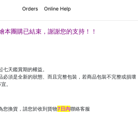
際出版】繪本書團(12月)
Orders
Online Help
】繪本團購已結束，謝謝您的支持！！
起七天鑑賞期的權益。
品必須是全新的狀態、而且完整包裝，若商品包裝不完整或損壞
事宜。
為您換貨，請您於收到貨物
7日內
聯絡客服
。