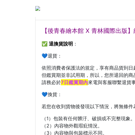
【後青春繪本館 x 青林國
【後青春繪本館 X 青林國際出版
✅
退換貨說明
：
💙退貨：
依照消費者保護法的規定，享有商品貨到日
但鑑賞期並非試用期，所以，您所退回的商
請務必於
7日鑑賞期內
來電與客服聯繫退貨
💙換貨：
若您在收到貨物後發現以下情況，將無條件
（1）包裝有任何髒汙、破損或不完整現象
（2）內容物外觀瑕疪情況。
（3）內容物與包裝標示不同。