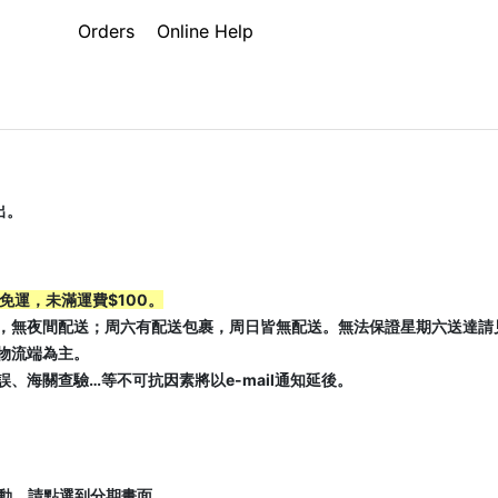
Orders
Online Help
出。
0免運，未滿運費$100。
，無夜間配送；周六有配送包裹，周日皆無配送。無法保證星期六送達請
物流端為主。
、海關查驗…等不可抗因素將以e-mail通知延後。
活動，請點選到分期畫面。