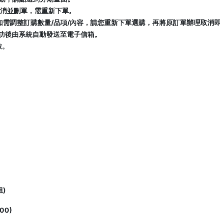
取消並刪單，需重新下單。
如需調整訂購數量/品項/內容，請您重新下單選購，再將原訂單辦理取消
功後由系統自動發送至電子信箱。
啟。
姐)
00)