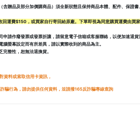
（含贈品及部分加價購商品）須全新狀態且保持商品本體、配件、保證書
件收回運費$150，或買家自行寄回給原廠。下單即視為同意購買運費由買
司申請作廢發票或發票折讓，請留意電子信箱或客服聯絡，以便加速退貨
電腦螢幕設定而有所差異，請以實際收到的商品為主。
乏完整性，恕無法退換貨。
對資料或索取信用卡資訊，
詐騙行為，請勿提供任何資料，並請撥165反詐騙專線查詢