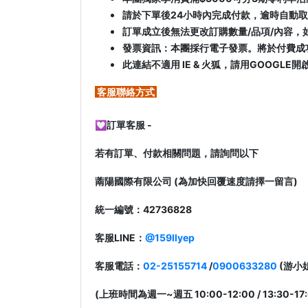
請於下單後24小時內完成付款，逾時自動
訂單成立後無法更改訂購數量/品項/內容，
發票資訊：本團採行電子發票。將於付費成
此連結不適用 IE & 火狐，請用GOOGLE開
客服聯絡方式
💟訂單客服 -
若有訂單、付款相關問題，請詢問以下
萳陽國際有限公司 (為加快回覆速度請擇一留言)
統一編號：42736828
客服LINE：
@159llyep
客服電話：
02-25155714
/
0900633280
(游小
(上班時間為週一~週五 10:00-12:00 / 13:30-17: