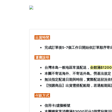
出貨時間
完成訂單後5-7個工作日開始依訂單順序寄
運費說明
台灣本島一般地區常溫配送，
全館滿$120
本團不寄送海外、不寄送外島。勞基法規定
無法指定配達日期與時段，實際配送狀況依
【預購商品】出貨需搭配船期，若遇船期延誤
付款方式
信用卡/虛擬帳號
本團獨家享消費滿$3000可分3期零利率