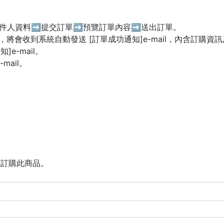
收件人資料➡提交訂單➡預覽訂單內容➡送出訂單。
成立，將會收到系統自動發送 [訂單成功通知]e-mail，內含訂購
e-mail。
mail。
並訂購此商品。