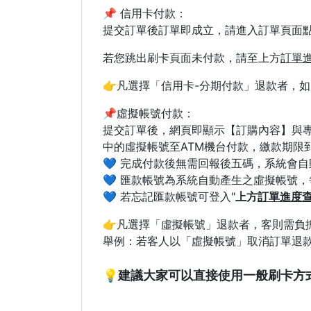
📌 信用卡付款：
提交訂單後訂單即成立，請進入訂單頁面點
若您跳出刷卡頁面未付款，請至上方
訂單
👉凡選擇「信用卡-分期付款」退款者，
📌虛擬帳號付款：
提交訂單後，網頁即顯示【訂購內容】與專
中的虛擬帳號至ATM機台付款，繳款期限
💙 完成付款後無需回報後五碼，系統會自動
💙 匯款帳號為系統自動產生之虛擬帳號
💙 若忘記匯款帳號可登入"
上方
訂單進度
👉凡選擇「虛擬帳號」退款者，客則需負
舉例：若客人以「虛擬帳號」取消訂單退款，
💡建議大家可以直接使用一般刷卡方