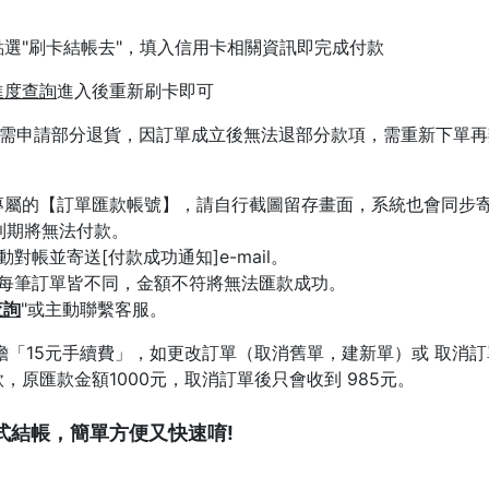
選"刷卡結帳去"，填入信用卡相關資訊即完成付款
進度查詢
進入後重新刷卡即可
如需申請部分退貨，因訂單成立後無法退部分款項，需重新下單
屬的【訂單匯款帳號】，請自行截圖留存畫面，系統也會同步寄出
到期將無法付款。
對帳並寄送[付款成功通知]e-mail。
，每筆訂單皆不同，金額不符將無法匯款成功。
查詢
"或主動聯繫客服。
擔「15元手續費」，如更改訂單（取消舊單，建新單）或 取消訂
原匯款金額1000元，取消訂單後只會收到 985元。
式結帳，簡單方便又快速唷!