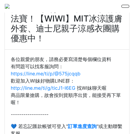
愛吃鬼芸芸(主表單1)夏季消暑
法寶！【WIWI】MIT冰涼護膚
外套、迪士尼親子涼感衣團購
優惠中！
各位親愛的朋友，請務必要寫清楚每個欄位資料
有問題可以找客服詢問：
https://line.me/ti/p/
@575jcqqb
歡迎加入WI妹好物購LINE群：
http://line.me/ti/g/ticJ1-I6EG
找WI妹聊天喔​
商品限量搶購，故會按到貨順序出貨，能接受再下單
喔！
------------------
💙 若忘記匯款帳號可登入"
訂單進度查詢
"或主動聯繫
客服。