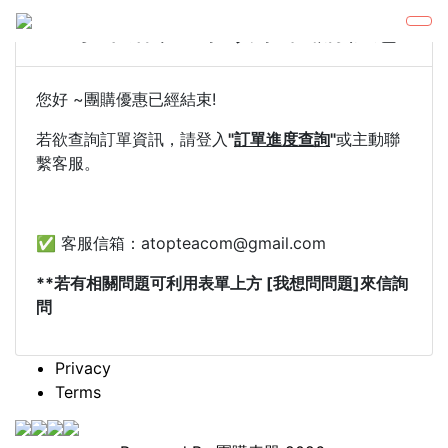
##小米麻糬x茶頂茶 團購優惠
您好 ~團購優惠已經結束!
若欲查詢訂單資訊，請登入
"
訂單進度查詢
"
或主動聯
繫客服。
✅ 客服信箱：atopteacom@gmail.com
**若有相關問題可利用表單上方 [我想問問題]來信詢
問
Privacy
Terms