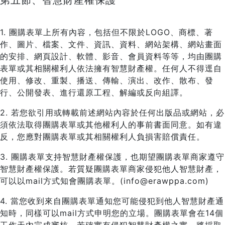
第五節、智慧財產權保護
1. 團購表單上所有內容，包括但不限於LOGO、商標、著
作、圖片、檔案、文件、資訊、資料、網站架構、網站畫面
的安排、網頁設計、軟體、影音、會員資料等等，均由團購
表單或其相關權利人依法擁有智慧財產權。任何人不得逕自
使用、修改、重製、播送、傳輸、演出、改作、散布、發
行、公開發表、進行還原工程、解編或反向組譯。
2. 若您欲引用或轉載前述網站內容於任何出版品或網站，必
須依法取得團購表單或其他權利人的事前書面同意。如有違
反，您應對團購表單或其相關權利人負損害賠償責任。
3. 團購表單支持智慧財產權保護，也期望團購表單商家遵守
智慧財產權保護。若質疑團購表單商家侵犯他人智慧財產，
可以以mail方式知會團購表單。(info@erawppa.com)
4. 當您收到來自團購表單通知您可能侵犯到他人智慧財產通
知時，同樣可以mail方式申明您的立場。團購表單會在14個