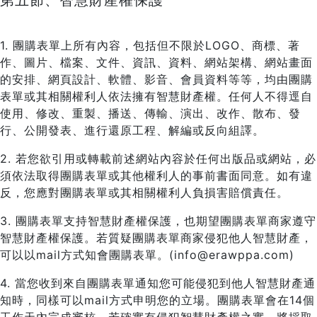
第五節、智慧財產權保護
1. 團購表單上所有內容，包括但不限於LOGO、商標、著
作、圖片、檔案、文件、資訊、資料、網站架構、網站畫面
的安排、網頁設計、軟體、影音、會員資料等等，均由團購
表單或其相關權利人依法擁有智慧財產權。任何人不得逕自
使用、修改、重製、播送、傳輸、演出、改作、散布、發
行、公開發表、進行還原工程、解編或反向組譯。
2. 若您欲引用或轉載前述網站內容於任何出版品或網站，必
須依法取得團購表單或其他權利人的事前書面同意。如有違
反，您應對團購表單或其相關權利人負損害賠償責任。
3. 團購表單支持智慧財產權保護，也期望團購表單商家遵守
智慧財產權保護。若質疑團購表單商家侵犯他人智慧財產，
可以以mail方式知會團購表單。(info@erawppa.com)
4. 當您收到來自團購表單通知您可能侵犯到他人智慧財產通
知時，同樣可以mail方式申明您的立場。團購表單會在14個