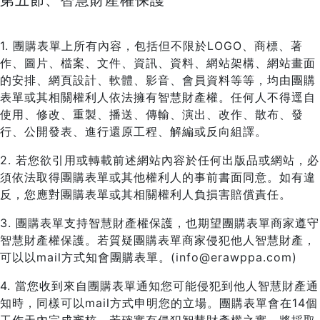
第五節、智慧財產權保護
1. 團購表單上所有內容，包括但不限於LOGO、商標、著
作、圖片、檔案、文件、資訊、資料、網站架構、網站畫面
的安排、網頁設計、軟體、影音、會員資料等等，均由團購
表單或其相關權利人依法擁有智慧財產權。任何人不得逕自
使用、修改、重製、播送、傳輸、演出、改作、散布、發
行、公開發表、進行還原工程、解編或反向組譯。
2. 若您欲引用或轉載前述網站內容於任何出版品或網站，必
須依法取得團購表單或其他權利人的事前書面同意。如有違
反，您應對團購表單或其相關權利人負損害賠償責任。
3. 團購表單支持智慧財產權保護，也期望團購表單商家遵守
智慧財產權保護。若質疑團購表單商家侵犯他人智慧財產，
可以以mail方式知會團購表單。(info@erawppa.com)
4. 當您收到來自團購表單通知您可能侵犯到他人智慧財產通
知時，同樣可以mail方式申明您的立場。團購表單會在14個