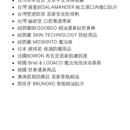
台灣草本宣言 艾草平安淨身噴霧
台灣 薩曼鍀SALAMANDER 歐立適口內傷口貼片
台灣壁虎防滑 居家安全防滑劑
台灣 齒妍堂 口腔養護專家
紐西蘭BEGGI/BGO 精油通鼻貼舒鼻棒
紐西蘭 SKIN TECHNOLOGY 防蚊用品
紐西蘭 MOSKINTO 魔法格
日本 繽得若 保濕防曬用品
法國BOIRON 布瓦宏居家肌膚防護
韓國 Briel & LOOACO 魔法泡泡沐浴慕斯
德國 舒鼻通鼻商品
澳洲星期四農莊 居家香氛精油
西班牙 BRUNOKO 香氛精油貼片