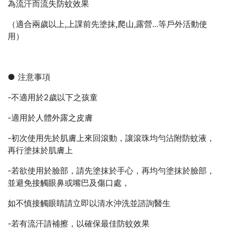
為流汗而流失防蚊效果
（適合兩歲以上,上課前先塗抹,爬山,露營...等戶外活動使
用）
● 注意事項
-不適用於2歲以下之孩童
-適用於人體外露之皮膚
-初次使用先於肌膚上來回滾動，讓滾珠均勻沾附防蚊液，
再行塗抹於肌膚上
-若欲使用於臉部，請先塗抹於手心，再均勻塗抹於臉部，
並避免接觸眼鼻或嘴巴及傷口處，
如不慎接觸眼睛請立即以清水沖洗並諮詢醫生
-若有流汗請補擦，以確保最佳防蚊效果