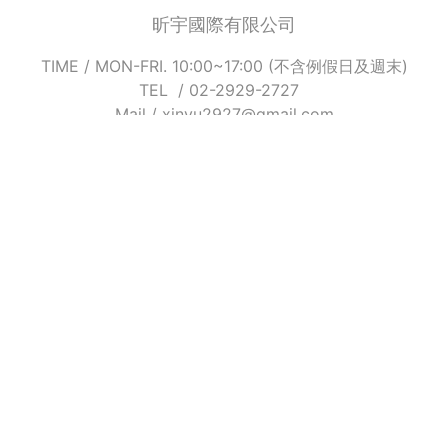
昕宇國際有限公司
TIME / MON-FRI. 10:00~17:00 (不含例假日及週末)
TEL / 02-2929-2727
Mail / xinyu2927@gmail.com
Add / 235 新北市中和區橋和路122號4樓之6
LINE / @xinyu2927
(客服非24小時在線, 請主動訊息客服人員看到後會儘快回
覆 請耐心等待哦!)
INFO
最新消息
銷售夥伴
合作洽詢
購物相關