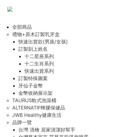
全部商品
禮物+原木訂製乳牙盒
快速出貨款(男孩/女孩)
訂製刻上姓名
十二星座系列
十二生肖系列
快速出貨系列
訂製特殊圖案
牙仙子金幣
金幣收納展示架
TAURUS軟式泡澡桶
ALTERNATIF蜂膠保健品
JWB Healthy健康生活
品牌一覽
台灣 清檜 居家清潔好幫手