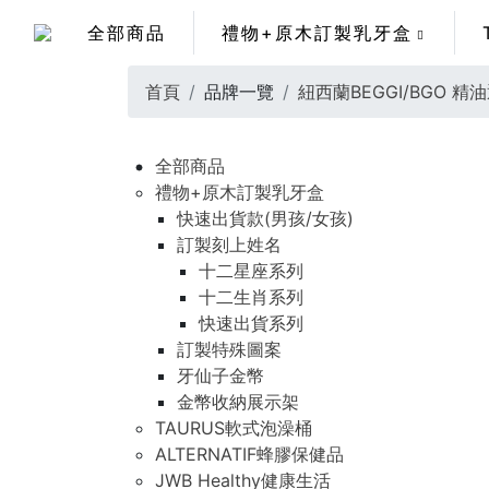
全部商品
禮物+原木訂製乳牙盒
首頁
品牌一覽
紐西蘭BEGGI/BGO 
全部商品
禮物+原木訂製乳牙盒
快速出貨款(男孩/女孩)
訂製刻上姓名
十二星座系列
十二生肖系列
快速出貨系列
訂製特殊圖案
牙仙子金幣
金幣收納展示架
TAURUS軟式泡澡桶
ALTERNATIF蜂膠保健品
JWB Healthy健康生活