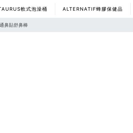
TAURUS軟式泡澡桶
ALTERNATIF蜂膠保健品
精油通鼻貼舒鼻棒