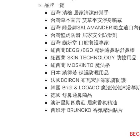
品牌一覽
台灣 清檜 居家清潔好幫手
台灣草本宣言 艾草平安淨身噴霧
台灣 薩曼鍀SALAMANDER 歐立適口
台灣壁虎防滑 居家安全防滑劑
台灣 齒妍堂 口腔養護專家
紐西蘭BEGGI/BGO 精油通鼻貼舒鼻棒
紐西蘭 SKIN TECHNOLOGY 防蚊用品
紐西蘭 MOSKINTO 魔法格
日本 繽得若 保濕防曬用品
法國BOIRON 布瓦宏居家肌膚防護
韓國 Briel & LOOACO 魔法泡泡沐浴慕
德國 舒鼻通鼻商品
澳洲星期四農莊 居家香氛精油
西班牙 BRUNOKO 香氛精油貼片
BE