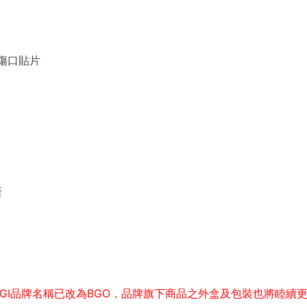
內傷口貼片
斯
GGI品牌名稱已改為BGO，品牌旗下商品之外盒及包裝也將睦續