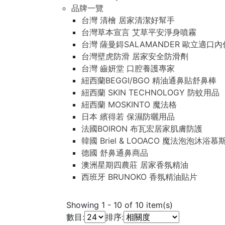
品牌一覽
台灣 清檜 居家清潔好幫手
台灣草本宣言 艾草平安淨身噴霧
台灣 薩曼鍀SALAMANDER 歐立適口
台灣壁虎防滑 居家安全防滑劑
台灣 齒妍堂 口腔養護專家
紐西蘭BEGGI/BGO 精油通鼻貼舒鼻棒
紐西蘭 SKIN TECHNOLOGY 防蚊用品
紐西蘭 MOSKINTO 魔法格
日本 繽得若 保濕防曬用品
法國BOIRON 布瓦宏居家肌膚防護
韓國 Briel & LOOACO 魔法泡泡沐浴慕
德國 舒鼻通鼻商品
澳洲星期四農莊 居家香氛精油
西班牙 BRUNOKO 香氛精油貼片
Showing
1
-
10
of
10
item(s)
數目:
排序: