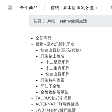
全部商品
禮物+原木訂製乳牙盒
首頁
JWB Healthy健康生活
全部商品
禮物+原木訂製乳牙盒
快速出貨款(男孩/女孩)
訂製刻上姓名
十二星座系列
十二生肖系列
快速出貨系列
訂製特殊圖案
牙仙子金幣
金幣收納展示架
TAURUS軟式泡澡桶
ALTERNATIF蜂膠保健品
JWB Healthy健康生活