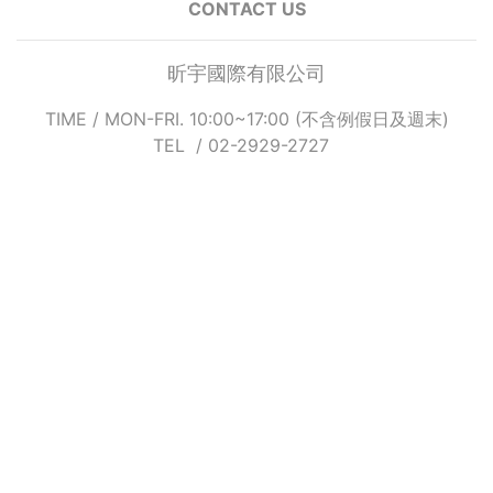
CONTACT US
昕宇國際有限公司
TIME / MON-FRI. 10:00~17:00 (不含例假日及週末)
TEL / 02-2929-2727
Mail / xinyu2927@gmail.com
Add / 235 新北市中和區橋和路122號4樓之6
LINE / @xinyu2927
(客服非24小時在線, 請主動訊息客服人員看到後會儘快回
覆 請耐心等待哦!)
INFO
最新消息
銷售夥伴
合作洽詢
購物相關