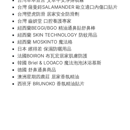
台灣草本宣言 艾草平安淨身噴霧
台灣 薩曼鍀SALAMANDER 歐立適口內傷口貼片
台灣壁虎防滑 居家安全防滑劑
台灣 齒妍堂 口腔養護專家
紐西蘭BEGGI/BGO 精油通鼻貼舒鼻棒
紐西蘭 SKIN TECHNOLOGY 防蚊用品
紐西蘭 MOSKINTO 魔法格
日本 繽得若 保濕防曬用品
法國BOIRON 布瓦宏居家肌膚防護
韓國 Briel & LOOACO 魔法泡泡沐浴慕斯
德國 舒鼻通鼻商品
澳洲星期四農莊 居家香氛精油
西班牙 BRUNOKO 香氛精油貼片