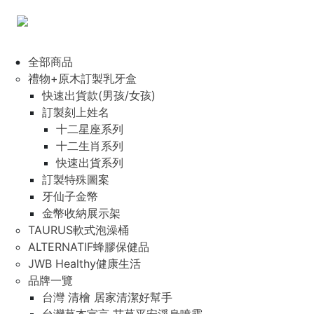
全部商品
禮物+原木訂製乳牙盒
快速出貨款(男孩/女孩)
訂製刻上姓名
十二星座系列
十二生肖系列
快速出貨系列
訂製特殊圖案
牙仙子金幣
金幣收納展示架
TAURUS軟式泡澡桶
ALTERNATIF蜂膠保健品
JWB Healthy健康生活
品牌一覽
台灣 清檜 居家清潔好幫手