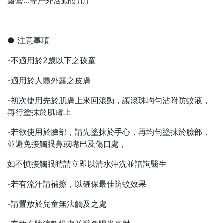
露營...等戶外活動使用）
● 注意事項
-不適用於2歲以下之孩童
-適用於人體外露之皮膚
-初次使用先於肌膚上來回滾動，讓滾珠均勻沾附防蚊液，
再行塗抹於肌膚上
-若欲使用於臉部，請先塗抹於手心，再均勻塗抹於臉部，
並避免接觸眼鼻或嘴巴及傷口處，
如不慎接觸眼睛請立即以清水沖洗並諮詢醫生
-若有流汗請補擦，以確保最佳防蚊效果
-請置放於兒童無法觸及之處