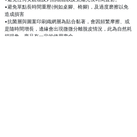
•避免單點長時間重壓(例如桌腳、椅腳)，及過度磨擦以免
造成損害
•抗菌層與圖案印刷織網層為貼合黏著，會因頻繁摩擦、或
是隨時間增長，邊緣會出現微微分離脫皮情況，此為自然耗
損現象，商品有一定的使用壽命~
清潔方式：
日常使用柔軟濕布
擦拭清潔即可
，請勿使用刺激性清潔劑或
漂白劑。
直接結帳
About us
聯絡我們
關於我們