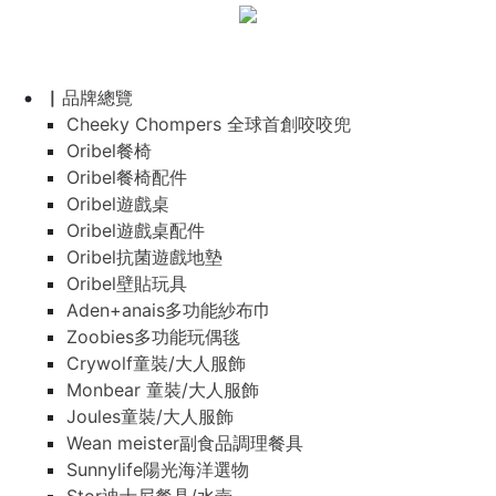
▏品牌總覽
Cheeky Chompers 全球首創咬咬兜
Oribel餐椅
Oribel餐椅配件
Oribel遊戲桌
Oribel遊戲桌配件
Oribel抗菌遊戲地墊
Oribel壁貼玩具
Aden+anais多功能紗布巾
Zoobies多功能玩偶毯
Crywolf童裝/大人服飾
Monbear 童裝/大人服飾
Joules童裝/大人服飾
Wean meister副食品調理餐具
Sunnylife陽光海洋選物