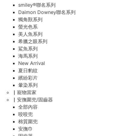
smiley®聯名系列
Daimon Downey聯名系列
獨角獸系列
螢光色系
美人魚系列
希臘之眼系列
鯊魚系列
海馬系列
New Arrival
夏日豹紋
繽紛彩片
暈染系列
▏寵物當家
▏安撫圍兜/固齒器
全部內容
咬咬兜
棉質圍兜
安撫巾