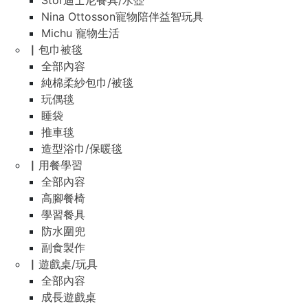
Stor迪士尼餐具/水壺
Nina Ottosson寵物陪伴益智玩具
Michu 寵物生活
▏包巾被毯
全部內容
純棉柔紗包巾/被毯
玩偶毯
睡袋
推車毯
造型浴巾/保暖毯
▏用餐學習
全部內容
高腳餐椅
學習餐具
防水圍兜
副食製作
▏遊戲桌/玩具
全部內容
成長遊戲桌