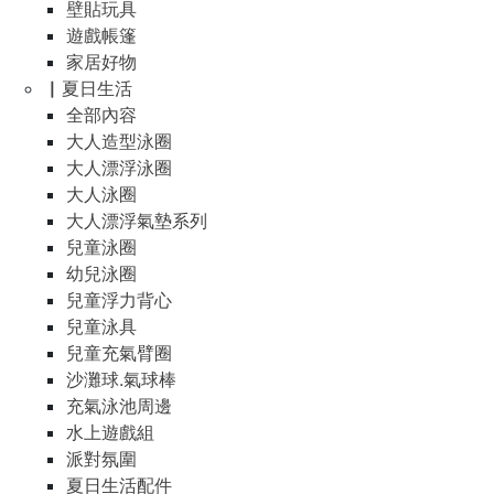
壁貼玩具
遊戲帳篷
家居好物
▏夏日生活
全部內容
大人造型泳圈
大人漂浮泳圈
大人泳圈
大人漂浮氣墊系列
兒童泳圈
幼兒泳圈
兒童浮力背心
兒童泳具
兒童充氣臂圈
沙灘球.氣球棒
充氣泳池周邊
水上遊戲組
派對氛圍
夏日生活配件