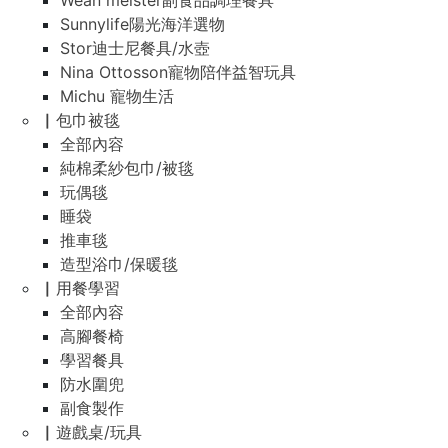
Wean meister副食品調理餐具
Sunnylife陽光海洋選物
Stor迪士尼餐具/水壺
Nina Ottosson寵物陪伴益智玩具
Michu 寵物生活
▏包巾被毯
全部內容
純棉柔紗包巾/被毯
玩偶毯
睡袋
推車毯
造型浴巾/保暖毯
▏用餐學習
全部內容
高腳餐椅
學習餐具
防水圍兜
副食製作
▏遊戲桌/玩具