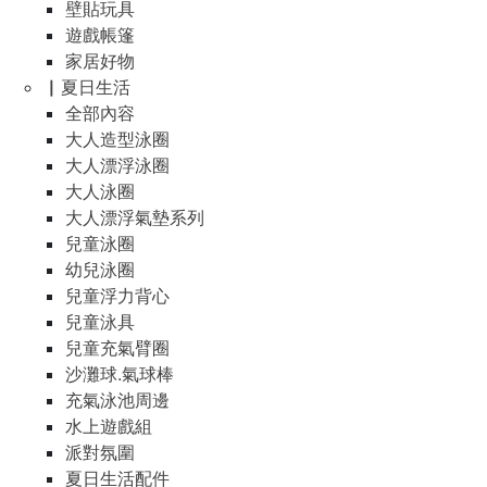
壁貼玩具
遊戲帳篷
家居好物
▏夏日生活
全部內容
大人造型泳圈
大人漂浮泳圈
大人泳圈
大人漂浮氣墊系列
兒童泳圈
幼兒泳圈
兒童浮力背心
兒童泳具
兒童充氣臂圈
沙灘球.氣球棒
充氣泳池周邊
水上遊戲組
派對氛圍
夏日生活配件