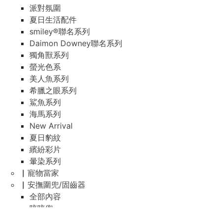
派對氛圍
夏日生活配件
smiley®聯名系列
Daimon Downey聯名系列
獨角獸系列
螢光色系
美人魚系列
希臘之眼系列
鯊魚系列
海馬系列
New Arrival
夏日豹紋
繽紛彩片
暈染系列
▏寵物當家
▏安撫圍兜/固齒器
全部內容
咬咬兜