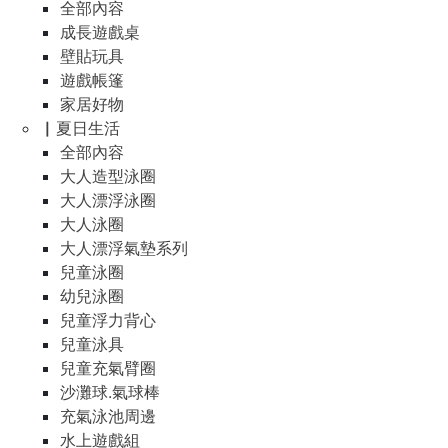
全部內容
成長遊戲桌
壁貼玩具
遊戲帳篷
家居好物
▏夏日生活
全部內容
大人造型泳圈
大人漂浮泳圈
大人泳圈
大人漂浮氣墊系列
兒童泳圈
幼兒泳圈
兒童浮力背心
兒童泳具
兒童充氣臂圈
沙灘球.氣球棒
充氣泳池周邊
水上遊戲組