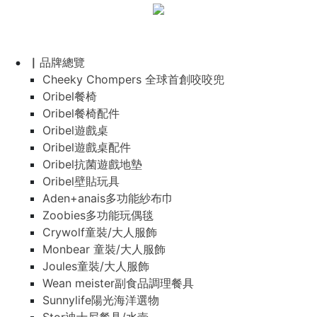
▏品牌總覽
Cheeky Chompers 全球首創咬咬兜
Oribel餐椅
Oribel餐椅配件
Oribel遊戲桌
Oribel遊戲桌配件
Oribel抗菌遊戲地墊
Oribel壁貼玩具
Aden+anais多功能紗布巾
Zoobies多功能玩偶毯
Crywolf童裝/大人服飾
Monbear 童裝/大人服飾
Joules童裝/大人服飾
Wean meister副食品調理餐具
Sunnylife陽光海洋選物