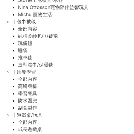
Stor迪士尼餐具/水壺
Nina Ottosson寵物陪伴益智玩具
Michu 寵物生活
▏包巾被毯
全部內容
純棉柔紗包巾/被毯
玩偶毯
睡袋
推車毯
造型浴巾/保暖毯
▏用餐學習
全部內容
高腳餐椅
學習餐具
防水圍兜
副食製作
▏遊戲桌/玩具
全部內容
成長遊戲桌