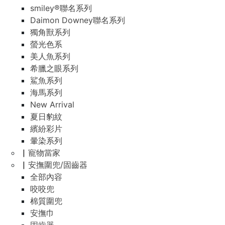
smiley®聯名系列
Daimon Downey聯名系列
獨角獸系列
螢光色系
美人魚系列
希臘之眼系列
鯊魚系列
海馬系列
New Arrival
夏日豹紋
繽紛彩片
暈染系列
▏寵物當家
▏安撫圍兜/固齒器
全部內容
咬咬兜
棉質圍兜
安撫巾