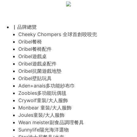
▏品牌總覽
Cheeky Chompers 全球首創咬咬兜
Oribel餐椅
Oribel餐椅配件
Oribel遊戲桌
Oribel遊戲桌配件
Oribel抗菌遊戲地墊
Oribel壁貼玩具
Aden+anais多功能紗布巾
Zoobies多功能玩偶毯
Crywolf童裝/大人服飾
Monbear 童裝/大人服飾
Joules童裝/大人服飾
Wean meister副食品調理餐具
Sunnylife陽光海洋選物