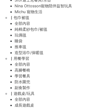
Stor迪士尼餐具/水壺
Nina Ottosson寵物陪伴益智玩具
Michu 寵物生活
▏包巾被毯
全部內容
純棉柔紗包巾/被毯
玩偶毯
睡袋
推車毯
造型浴巾/保暖毯
▏用餐學習
全部內容
高腳餐椅
學習餐具
防水圍兜
副食製作
▏遊戲桌/玩具
全部內容
成長遊戲桌