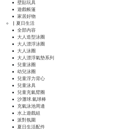
壁貼玩具
遊戲帳篷
家居好物
▏夏日生活
全部內容
大人造型泳圈
大人漂浮泳圈
大人泳圈
大人漂浮氣墊系列
兒童泳圈
幼兒泳圈
兒童浮力背心
兒童泳具
兒童充氣臂圈
沙灘球.氣球棒
充氣泳池周邊
水上遊戲組
派對氛圍
夏日生活配件