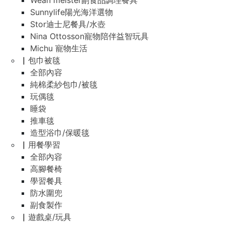
Wean meister副食品調理餐具
Sunnylife陽光海洋選物
Stor迪士尼餐具/水壺
Nina Ottosson寵物陪伴益智玩具
Michu 寵物生活
▏包巾被毯
全部內容
純棉柔紗包巾/被毯
玩偶毯
睡袋
推車毯
造型浴巾/保暖毯
▏用餐學習
全部內容
高腳餐椅
學習餐具
防水圍兜
副食製作
▏遊戲桌/玩具