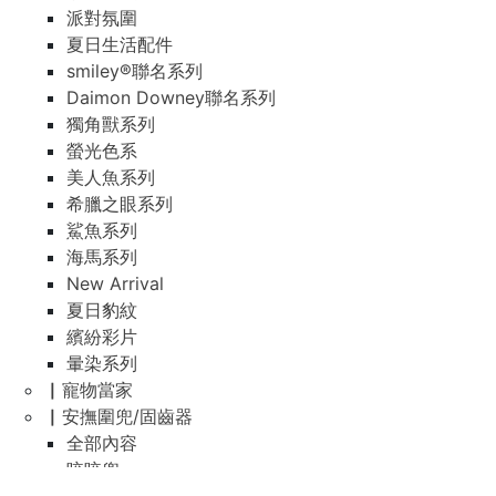
派對氛圍
夏日生活配件
smiley®聯名系列
Daimon Downey聯名系列
獨角獸系列
螢光色系
美人魚系列
希臘之眼系列
鯊魚系列
海馬系列
New Arrival
夏日豹紋
繽紛彩片
暈染系列
▏寵物當家
▏安撫圍兜/固齒器
全部內容
咬咬兜