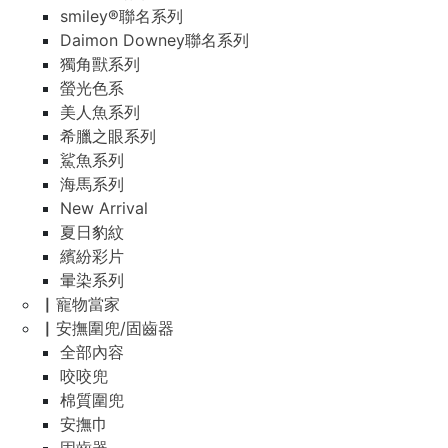
smiley®聯名系列
Daimon Downey聯名系列
獨角獸系列
螢光色系
美人魚系列
希臘之眼系列
鯊魚系列
海馬系列
New Arrival
夏日豹紋
繽紛彩片
暈染系列
▏寵物當家
▏安撫圍兜/固齒器
全部內容
咬咬兜
棉質圍兜
安撫巾