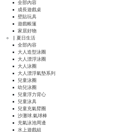
全部內容
成長遊戲桌
壁貼玩具
遊戲帳篷
家居好物
▏夏日生活
全部內容
大人造型泳圈
大人漂浮泳圈
大人泳圈
大人漂浮氣墊系列
兒童泳圈
幼兒泳圈
兒童浮力背心
兒童泳具
兒童充氣臂圈
沙灘球.氣球棒
充氣泳池周邊
水上遊戲組