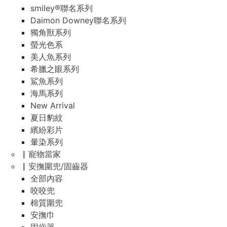
smiley®聯名系列
Daimon Downey聯名系列
獨角獸系列
螢光色系
美人魚系列
希臘之眼系列
鯊魚系列
海馬系列
New Arrival
夏日豹紋
繽紛彩片
暈染系列
▏寵物當家
▏安撫圍兜/固齒器
全部內容
咬咬兜
棉質圍兜
安撫巾