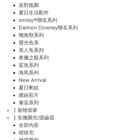
派對氛圍
夏日生活配件
smiley®聯名系列
Daimon Downey聯名系列
獨角獸系列
螢光色系
美人魚系列
希臘之眼系列
鯊魚系列
海馬系列
New Arrival
夏日豹紋
繽紛彩片
暈染系列
▏寵物當家
▏安撫圍兜/固齒器
全部內容
咬咬兜