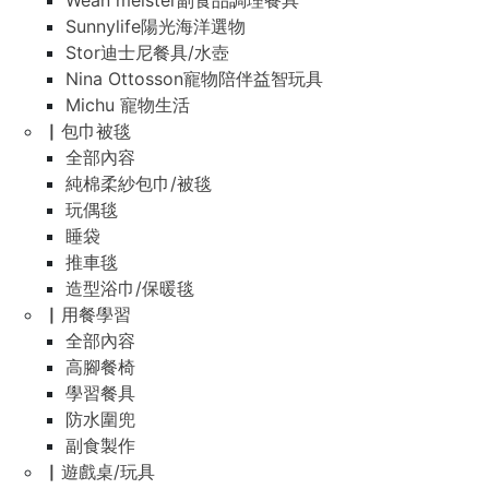
Wean meister副食品調理餐具
Sunnylife陽光海洋選物
Stor迪士尼餐具/水壺
Nina Ottosson寵物陪伴益智玩具
Michu 寵物生活
▏包巾被毯
全部內容
純棉柔紗包巾/被毯
玩偶毯
睡袋
推車毯
造型浴巾/保暖毯
▏用餐學習
全部內容
高腳餐椅
學習餐具
防水圍兜
副食製作
▏遊戲桌/玩具