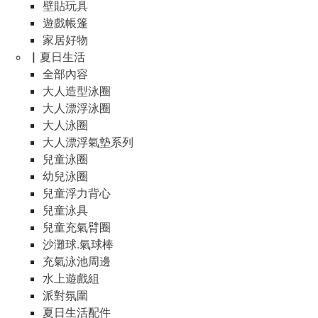
壁貼玩具
遊戲帳篷
家居好物
▏夏日生活
全部內容
大人造型泳圈
大人漂浮泳圈
大人泳圈
大人漂浮氣墊系列
兒童泳圈
幼兒泳圈
兒童浮力背心
兒童泳具
兒童充氣臂圈
沙灘球.氣球棒
充氣泳池周邊
水上遊戲組
派對氛圍
夏日生活配件