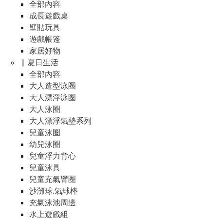
全部內容
成長遊戲桌
壁貼玩具
遊戲帳篷
家居好物
▏夏日生活
全部內容
大人造型泳圈
大人漂浮泳圈
大人泳圈
大人漂浮氣墊系列
兒童泳圈
幼兒泳圈
兒童浮力背心
兒童泳具
兒童充氣臂圈
沙灘球.氣球棒
充氣泳池周邊
水上遊戲組