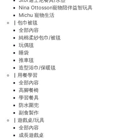
Stor迪士尼餐具/水壺
Nina Ottosson寵物陪伴益智玩具
Michu 寵物生活
▏包巾被毯
全部內容
純棉柔紗包巾/被毯
玩偶毯
睡袋
推車毯
造型浴巾/保暖毯
▏用餐學習
全部內容
高腳餐椅
學習餐具
防水圍兜
副食製作
▏遊戲桌/玩具
全部內容
成長遊戲桌