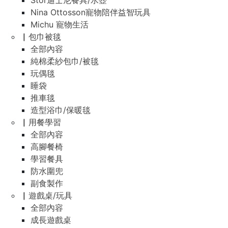
Stor迪士尼餐具/水壺
Nina Ottosson寵物陪伴益智玩具
Michu 寵物生活
▏包巾被毯
全部內容
純棉柔紗包巾/被毯
玩偶毯
睡袋
推車毯
造型浴巾/保暖毯
▏用餐學習
全部內容
高腳餐椅
學習餐具
防水圍兜
副食製作
▏遊戲桌/玩具
全部內容
成長遊戲桌