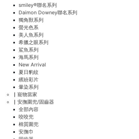
smiley®聯名系列
Daimon Downey聯名系列
獨角獸系列
螢光色系
美人魚系列
希臘之眼系列
鯊魚系列
海馬系列
New Arrival
夏日豹紋
繽紛彩片
暈染系列
▏寵物當家
▏安撫圍兜/固齒器
全部內容
咬咬兜
棉質圍兜
安撫巾