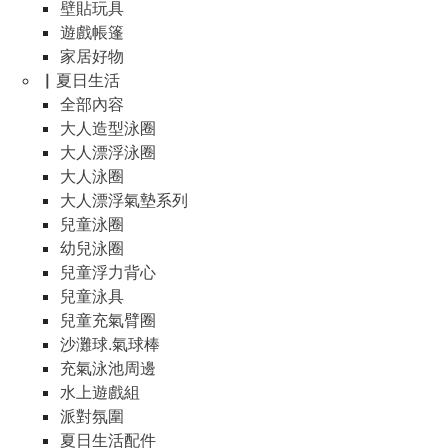
壁貼玩具
遊戲帳篷
家居好物
▏夏日生活
全部內容
大人造型泳圈
大人漂浮泳圈
大人泳圈
大人漂浮氣墊系列
兒童泳圈
幼兒泳圈
兒童浮力背心
兒童泳具
兒童充氣臂圈
沙灘球.氣球棒
充氣泳池周邊
水上遊戲組
派對氛圍
夏日生活配件