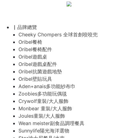
▏品牌總覽
Cheeky Chompers 全球首創咬咬兜
Oribel餐椅
Oribel餐椅配件
Oribel遊戲桌
Oribel遊戲桌配件
Oribel抗菌遊戲地墊
Oribel壁貼玩具
Aden+anais多功能紗布巾
Zoobies多功能玩偶毯
Crywolf童裝/大人服飾
Monbear 童裝/大人服飾
Joules童裝/大人服飾
Wean meister副食品調理餐具
Sunnylife陽光海洋選物