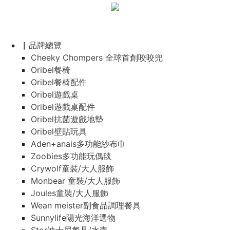
▏品牌總覽
Cheeky Chompers 全球首創咬咬兜
Oribel餐椅
Oribel餐椅配件
Oribel遊戲桌
Oribel遊戲桌配件
Oribel抗菌遊戲地墊
Oribel壁貼玩具
Aden+anais多功能紗布巾
Zoobies多功能玩偶毯
Crywolf童裝/大人服飾
Monbear 童裝/大人服飾
Joules童裝/大人服飾
Wean meister副食品調理餐具
Sunnylife陽光海洋選物