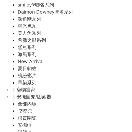
smiley®聯名系列
Daimon Downey聯名系列
獨角獸系列
螢光色系
美人魚系列
希臘之眼系列
鯊魚系列
海馬系列
New Arrival
夏日豹紋
繽紛彩片
暈染系列
▏寵物當家
▏安撫圍兜/固齒器
全部內容
咬咬兜
棉質圍兜
安撫巾