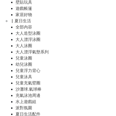
壁貼玩具
遊戲帳篷
家居好物
▏夏日生活
全部內容
大人造型泳圈
大人漂浮泳圈
大人泳圈
大人漂浮氣墊系列
兒童泳圈
幼兒泳圈
兒童浮力背心
兒童泳具
兒童充氣臂圈
沙灘球.氣球棒
充氣泳池周邊
水上遊戲組
派對氛圍
夏日生活配件