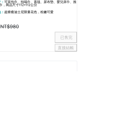
寸：
可當包巾、拍嗝巾、蓋毯、尿布墊、嬰兒床巾、推
，商品尺寸112*112公分
色：
超療癒迪士尼限量花色，粉嫩可愛
0
NT$980
直接結帳