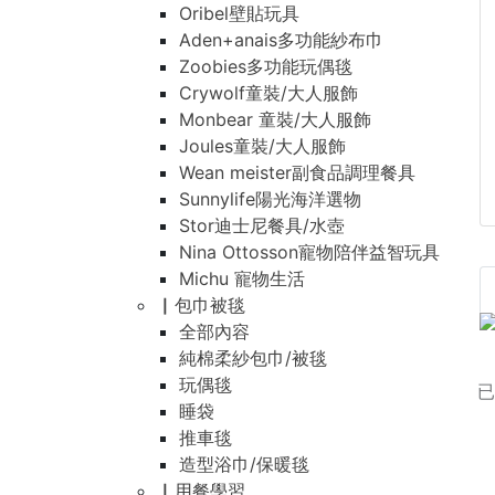
Oribel壁貼玩具
Aden+anais多功能紗布巾
Zoobies多功能玩偶毯
Crywolf童裝/大人服飾
Monbear 童裝/大人服飾
Joules童裝/大人服飾
Wean meister副食品調理餐具
Sunnylife陽光海洋選物
Stor迪士尼餐具/水壺
Nina Ottosson寵物陪伴益智玩具
Michu 寵物生活
▏包巾被毯
全部內容
純棉柔紗包巾/被毯
玩偶毯
睡袋
推車毯
造型浴巾/保暖毯
▏用餐學習