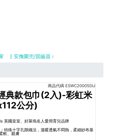
家
▏安撫圍兜/固齒器
商品代碼
ESWC20005DIJ
經典款包巾(2入)-彩虹米
x112公分)
anais 英國皇室、好萊塢名人愛用育兒品牌
膚：
特殊十字孔隙織法，溫暖透氣不悶熱，柔細紗布基
柔軟、親膚