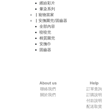
繽紛彩片
暈染系列
▏寵物當家
▏安撫圍兜/固齒器
全部內容
咬咬兜
棉質圍兜
安撫巾
固齒器
About us
Help
聯絡我們
訂單查詢
關於我們
訂購說明
付款說明
配送取貨