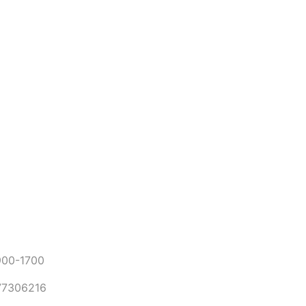
0-1700
306216