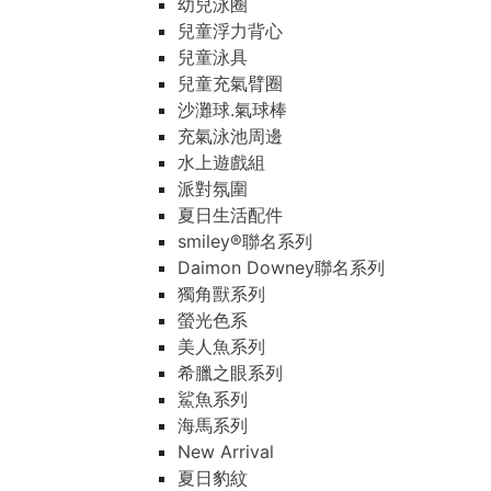
幼兒泳圈
兒童浮力背心
兒童泳具
兒童充氣臂圈
沙灘球.氣球棒
充氣泳池周邊
水上遊戲組
派對氛圍
夏日生活配件
smiley®聯名系列
Daimon Downey聯名系列
獨角獸系列
螢光色系
美人魚系列
希臘之眼系列
鯊魚系列
海馬系列
New Arrival
夏日豹紋