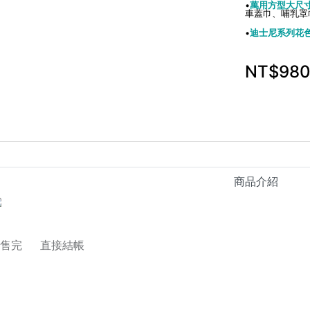
•
萬用方型大尺
車蓋巾、哺乳罩巾
•
迪士尼系列花
NT$98
商品介紹
直接結帳