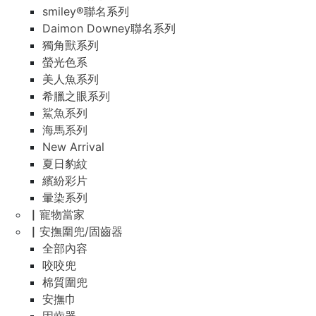
smiley®聯名系列
Daimon Downey聯名系列
獨角獸系列
螢光色系
美人魚系列
希臘之眼系列
鯊魚系列
海馬系列
New Arrival
夏日豹紋
繽紛彩片
暈染系列
▏寵物當家
▏安撫圍兜/固齒器
全部內容
咬咬兜
棉質圍兜
安撫巾