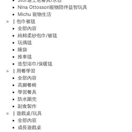
Stor迪士尼餐具/水壺
Nina Ottosson寵物陪伴益智玩具
Michu 寵物生活
▏包巾被毯
全部內容
純棉柔紗包巾/被毯
玩偶毯
睡袋
推車毯
造型浴巾/保暖毯
▏用餐學習
全部內容
高腳餐椅
學習餐具
防水圍兜
副食製作
▏遊戲桌/玩具
全部內容
成長遊戲桌