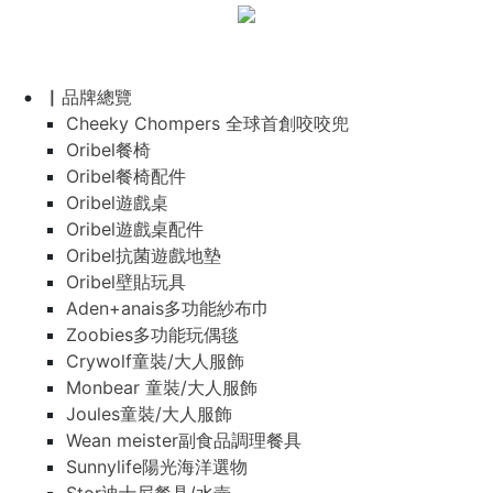
▏品牌總覽
Cheeky Chompers 全球首創咬咬兜
Oribel餐椅
Oribel餐椅配件
Oribel遊戲桌
Oribel遊戲桌配件
Oribel抗菌遊戲地墊
Oribel壁貼玩具
Aden+anais多功能紗布巾
Zoobies多功能玩偶毯
Crywolf童裝/大人服飾
Monbear 童裝/大人服飾
Joules童裝/大人服飾
Wean meister副食品調理餐具
Sunnylife陽光海洋選物