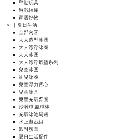
壁貼玩具
遊戲帳篷
家居好物
▏夏日生活
全部內容
大人造型泳圈
大人漂浮泳圈
大人泳圈
大人漂浮氣墊系列
兒童泳圈
幼兒泳圈
兒童浮力背心
兒童泳具
兒童充氣臂圈
沙灘球.氣球棒
充氣泳池周邊
水上遊戲組
派對氛圍
夏日生活配件