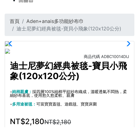
固齒器
首頁
Aden+anais多功能紗布巾
迪士尼夢幻經典被毯-寶貝小飛象(120x120公分)
商品代碼
ADBC10014DIJ
迪士尼夢幻經典被毯-寶貝小飛
象(120x120公分)
•
純棉親膚：
採四層100%純棉平紋紗布織成，溫暖透氣不悶熱，柔
細紗布基底，使用愈久愈柔軟、親膚
•
多用途被毯：
可當寶寶蓋毯、遊戲毯、寶寶床圍
NT$2,180
NT$2,180