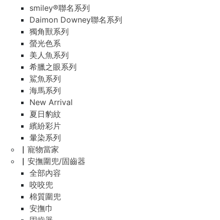
smiley®聯名系列
Daimon Downey聯名系列
獨角獸系列
螢光色系
美人魚系列
希臘之眼系列
鯊魚系列
海馬系列
New Arrival
夏日豹紋
繽紛彩片
暈染系列
▏寵物當家
▏安撫圍兜/固齒器
全部內容
咬咬兜
棉質圍兜
安撫巾