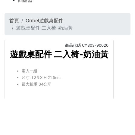
固齒器
首頁
Oribel遊戲桌配件
遊戲桌配件 二入椅-奶油黃
商品代碼
CY303-90020
遊戲桌配件 二入椅-奶油黃
兩入一組
尺寸: L36 X H 21.5cm
最大載重:34公斤
NT$780
NT$780
商品介紹