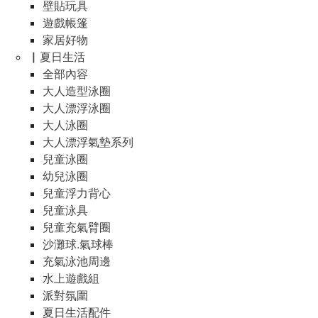
壁貼玩具
遊戲帳篷
家居好物
▏夏日生活
全部內容
大人造型泳圈
大人漂浮泳圈
大人泳圈
大人漂浮氣墊系列
兒童泳圈
幼兒泳圈
兒童浮力背心
兒童泳具
兒童充氣臂圈
沙灘球.氣球棒
充氣泳池周邊
水上遊戲組
派對氛圍
夏日生活配件