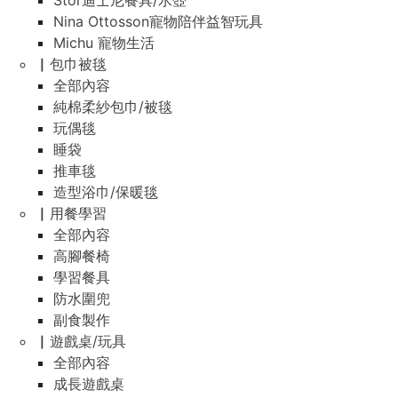
Stor迪士尼餐具/水壺
Nina Ottosson寵物陪伴益智玩具
Michu 寵物生活
▏包巾被毯
全部內容
純棉柔紗包巾/被毯
玩偶毯
睡袋
推車毯
造型浴巾/保暖毯
▏用餐學習
全部內容
高腳餐椅
學習餐具
防水圍兜
副食製作
▏遊戲桌/玩具
全部內容
成長遊戲桌