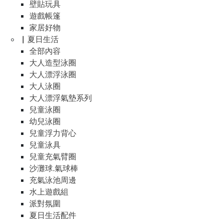
壁貼玩具
遊戲帳篷
家居好物
▏夏日生活
全部內容
大人造型泳圈
大人漂浮泳圈
大人泳圈
大人漂浮氣墊系列
兒童泳圈
幼兒泳圈
兒童浮力背心
兒童泳具
兒童充氣臂圈
沙灘球.氣球棒
充氣泳池周邊
水上遊戲組
派對氛圍
夏日生活配件