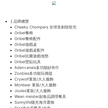
▏品牌總覽
Cheeky Chompers 全球首創咬咬兜
Oribel餐椅
Oribel餐椅配件
Oribel遊戲桌
Oribel遊戲桌配件
Oribel抗菌遊戲地墊
Oribel壁貼玩具
Aden+anais多功能紗布巾
Zoobies多功能玩偶毯
Crywolf童裝/大人服飾
Monbear 童裝/大人服飾
Joules童裝/大人服飾
Wean meister副食品調理餐具
Sunnylife陽光海洋選物