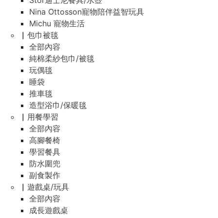
Stor迪士尼餐具/水壺
Nina Ottosson寵物陪伴益智玩具
Michu 寵物生活
▏包巾被毯
全部內容
純棉柔紗包巾/被毯
玩偶毯
睡袋
推車毯
造型浴巾/保暖毯
▏用餐學習
全部內容
高腳餐椅
學習餐具
防水圍兜
副食製作
▏遊戲桌/玩具
全部內容
成長遊戲桌