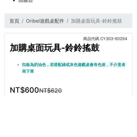
固齒器
首頁
Oribel遊戲桌配件
加購桌面玩具-鈴鈴搖鼓
商品代碼
CY303-60264
加購桌面玩具-鈴鈴搖鼓
扣板為奶油色，若搭配綠或灰色遊戲桌會有色差，不介意者
再下單
NT$600
NT$620
選擇
商品介紹