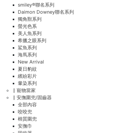
smiley®聯名系列
Daimon Downey聯名系列
獨角獸系列
螢光色系
美人魚系列
希臘之眼系列
鯊魚系列
海馬系列
New Arrival
夏日豹紋
繽紛彩片
暈染系列
▏寵物當家
▏安撫圍兜/固齒器
全部內容
咬咬兜
棉質圍兜
安撫巾