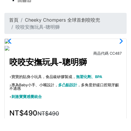
固齒器
首頁
Cheeky Chompers 全球首創咬咬兜
咬咬安撫玩具-聰明獅
商品代碼
CC487
咬咬安撫玩具-聰明獅
•
寶寶的貼身小玩具，食品級矽膠製成，
無塑化劑、BPA
•
專為Baby小手、小嘴設計，
多凸點設計
，多角度舒緩口腔期牙齦
不適感
•
刺激寶寶感覺統合
NT$490
NT$490