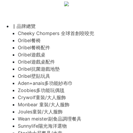
▏品牌總覽
Cheeky Chompers 全球首創咬咬兜
Oribel餐椅
Oribel餐椅配件
Oribel遊戲桌
Oribel遊戲桌配件
Oribel抗菌遊戲地墊
Oribel壁貼玩具
Aden+anais多功能紗布巾
Zoobies多功能玩偶毯
Crywolf童裝/大人服飾
Monbear 童裝/大人服飾
Joules童裝/大人服飾
Wean meister副食品調理餐具
Sunnylife陽光海洋選物