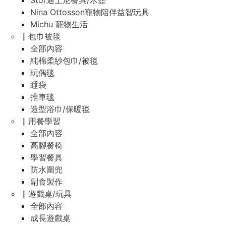
Stor迪士尼餐具/水壺
Nina Ottosson寵物陪伴益智玩具
Michu 寵物生活
▏包巾被毯
全部內容
純棉柔紗包巾/被毯
玩偶毯
睡袋
推車毯
造型浴巾/保暖毯
▏用餐學習
全部內容
高腳餐椅
學習餐具
防水圍兜
副食製作
▏遊戲桌/玩具
全部內容
成長遊戲桌