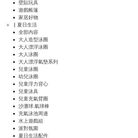
壁貼玩具
遊戲帳篷
家居好物
▏夏日生活
全部內容
大人造型泳圈
大人漂浮泳圈
大人泳圈
大人漂浮氣墊系列
兒童泳圈
幼兒泳圈
兒童浮力背心
兒童泳具
兒童充氣臂圈
沙灘球.氣球棒
充氣泳池周邊
水上遊戲組
派對氛圍
夏日生活配件