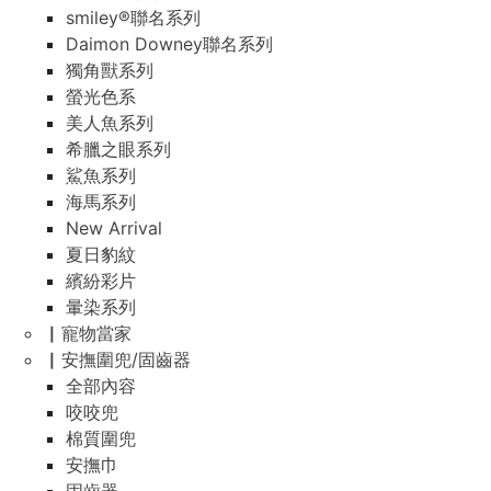
smiley®聯名系列
Daimon Downey聯名系列
獨角獸系列
螢光色系
美人魚系列
希臘之眼系列
鯊魚系列
海馬系列
New Arrival
夏日豹紋
繽紛彩片
暈染系列
▏寵物當家
▏安撫圍兜/固齒器
全部內容
咬咬兜
棉質圍兜
安撫巾