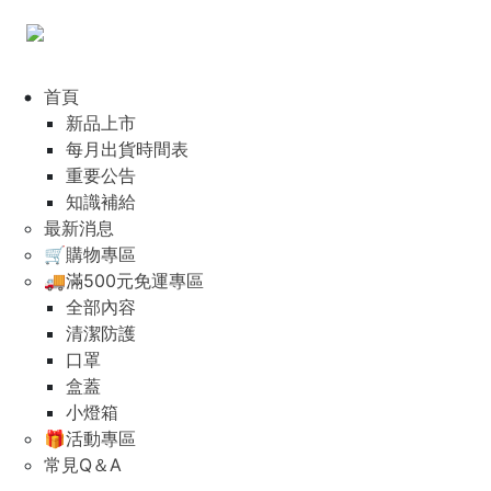
首頁
新品上市
每月出貨時間表
重要公告
知識補給
最新消息
🛒購物專區
🚚滿500元免運專區
全部內容
清潔防護
口罩
盒蓋
小燈箱
🎁活動專區
常見Q＆A