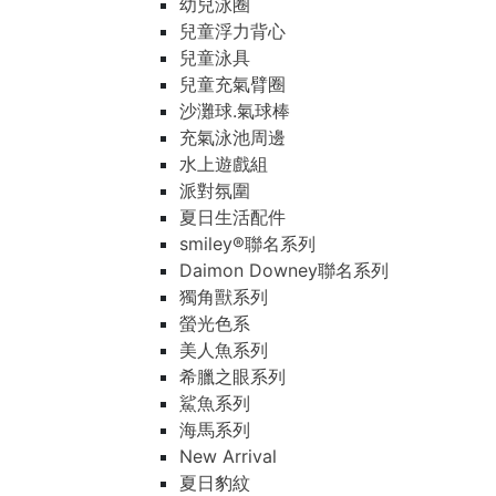
幼兒泳圈
兒童浮力背心
兒童泳具
兒童充氣臂圈
沙灘球.氣球棒
充氣泳池周邊
水上遊戲組
派對氛圍
夏日生活配件
smiley®聯名系列
Daimon Downey聯名系列
獨角獸系列
螢光色系
美人魚系列
希臘之眼系列
鯊魚系列
海馬系列
New Arrival
夏日豹紋