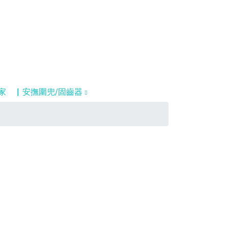
家
▏安撫圍兜/固齒器