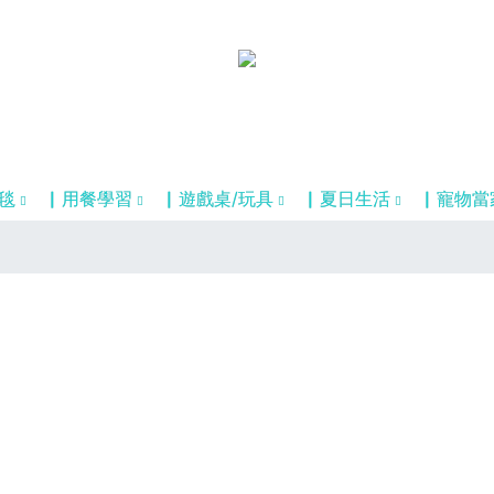
毯
▏用餐學習
▏遊戲桌/玩具
▏夏日生活
▏寵物當