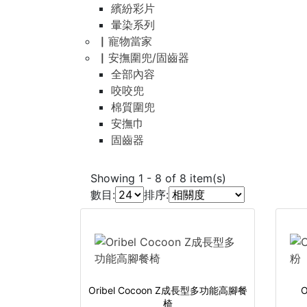
繽紛彩片
暈染系列
▏寵物當家
▏安撫圍兜/固齒器
全部內容
咬咬兜
棉質圍兜
安撫巾
固齒器
Showing
1
-
8
of
8
item(s)
數目:
排序:
Oribel Cocoon Z成長型多功能高腳餐
O
椅