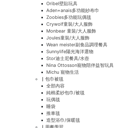
Oribel壁貼玩具
Aden+anais多功能紗布巾
Zoobies多功能玩偶毯
Crywolf童裝/大人服飾
Monbear 童裝/大人服飾
Joules童裝/大人服飾
Wean meister副食品調理餐具
Sunnylife陽光海洋選物
Stor迪士尼餐具/水壺
Nina Ottosson寵物陪伴益智玩具
Michu 寵物生活
▏包巾被毯
全部內容
純棉柔紗包巾/被毯
玩偶毯
睡袋
推車毯
造型浴巾/保暖毯
▏用餐學習