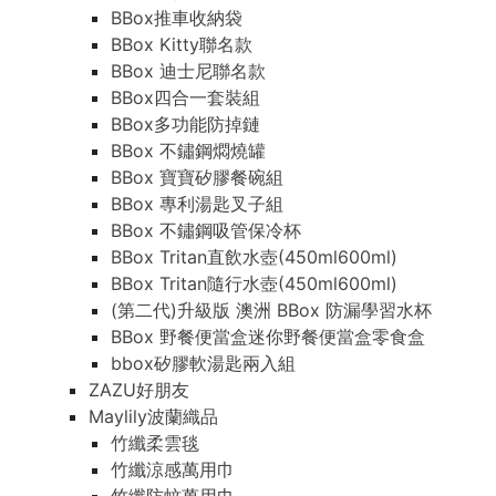
BBox推車收納袋
BBox Kitty聯名款
BBox 迪士尼聯名款
BBox四合一套裝組
BBox多功能防掉鏈
BBox 不鏽鋼燜燒罐
BBox 寶寶矽膠餐碗組
BBox 專利湯匙叉子組
BBox 不鏽鋼吸管保冷杯
BBox Tritan直飲水壺(450ml600ml)
BBox Tritan隨行水壺(450ml600ml)
(第二代)升級版 澳洲 BBox 防漏學習水杯
BBox 野餐便當盒迷你野餐便當盒零食盒
bbox矽膠軟湯匙兩入組
ZAZU好朋友
Maylily波蘭織品
竹纖柔雲毯
竹纖涼感萬用巾