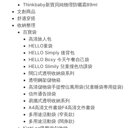
Thinkbaby新寶貝純物理防曬霜89ml
文創商品
舒適穿搭
收納整理
百寶袋
高清旅人包
HELLO童袋
HELLO Simply 後背包
HELLO Boxy 今天午餐自己袋
HELLO Slimily 兒童撞色功課袋
闊口式透明收納袋系列
透明鋼架儲物箱
高清儲物袋手提慳位萬用袋(兒童睡袋專用提袋)
信件通告掛袋
易攜式透明收納系列
A4高清文件書袋F4高清文件書袋
多用途活動袋 (窄長款)
多用途活動袋 (闊身款)