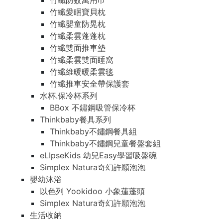
竹纖防蚊萬用巾
竹纖愛睏寶貝枕
竹纖嬰童防晃枕
竹纖柔雲蓬蓬枕
竹纖雙面推車墊
竹纖柔雲雙面睡窩
竹纖維暖暖柔雲毯
竹纖推車安全帶保護套
水杯.保冷杯系列
BBox 不鏽鋼吸管保冷杯
Thinkbaby餐具系列
Thinkbaby不鏽鋼餐具組
Thinkbaby不鏽鋼兒童餐盤套組
eLIpseKids 幼兒Easy學習吸盤碗
Simplex Natura奇幻許願泡泡
嬰幼沐浴
以色列 Yookidoo 小象蓮蓬頭
Simplex Natura奇幻許願泡泡
生活收納