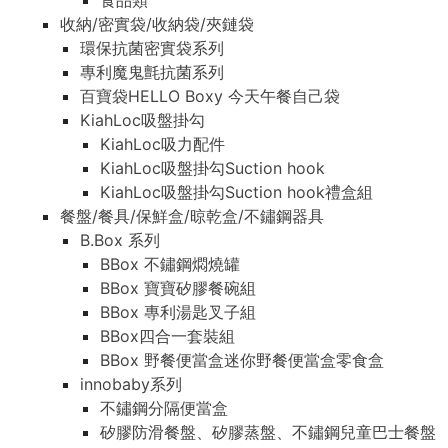
食品類
收納/密實袋/收納袋/夾鏈袋
環保抗菌密實袋系列
專利魔鬼氈抗菌系列
百寶袋HELLO Boxy 今天午餐自己袋
KiahLoc吸盤掛勾
KiahLoc吸力配件
KiahLoc吸盤掛勾Suction hook
KiahLoc吸盤掛勾Suction hook禮盒組
餐盤/餐具/保鮮盒/晾乾盒/不鏽鋼器具
B.Box 系列
BBox 不鏽鋼燜燒罐
BBox 寶寶矽膠餐碗組
BBox 專利湯匙叉子組
BBox四合一套裝組
BBox 野餐便當盒迷你野餐便當盒零食盒
innobaby系列
不鏽鋼分隔便當盒
矽膠防滑餐盤、矽膠蒸盤、不鏽鋼兒童巴士餐盤