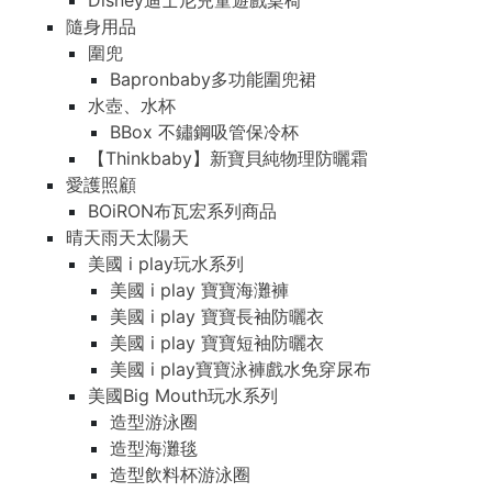
Disney迪士尼兒童遊戲桌椅
隨身用品
圍兜
Bapronbaby多功能圍兜裙
水壺、水杯
BBox 不鏽鋼吸管保冷杯
【Thinkbaby】新寶貝純物理防曬霜
愛護照顧
BOiRON布瓦宏系列商品
晴天雨天太陽天
美國 i play玩水系列
美國 i play 寶寶海灘褲
美國 i play 寶寶長袖防曬衣
美國 i play 寶寶短袖防曬衣
美國 i play寶寶泳褲戲水免穿尿布
美國Big Mouth玩水系列
造型游泳圈
造型海灘毯
造型飲料杯游泳圈