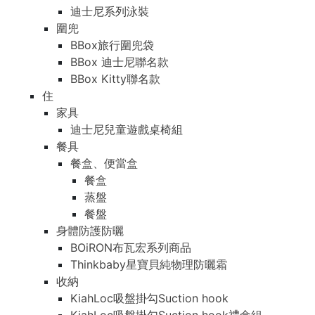
迪士尼系列泳裝
圍兜
BBox旅行圍兜袋
BBox 迪士尼聯名款
BBox Kitty聯名款
住
家具
迪士尼兒童遊戲桌椅組
餐具
餐盒、便當盒
餐盒
蒸盤
餐盤
身體防護防曬
BOiRON布瓦宏系列商品
Thinkbaby星寶貝純物理防曬霜
收納
KiahLoc吸盤掛勾Suction hook