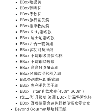
BBox咬樂美
BBox鴨嘴杯
BBox學飲杯
BBox旅行圍兜袋
BBox推車收納袋
BBox Kitty聯名款
BBox 迪士尼聯名款
BBox四合一套裝組
BBox多功能防掉鏈
BBox 不鏽鋼吸管保冷杯
BBox 不鏽鋼燜燒罐
BBox 寶寶矽膠餐碗組
BBox矽膠軟湯匙兩入組
BBOX矽膠杯套 吸管組
BBox 專利湯匙叉子組
BBox Tritan直飲水壺(450ml600ml)
(第二代)升級版 澳洲 BBox 防漏學習水杯
BBox 野餐便當盒迷你野餐便當盒零食盒
Beyond Gourmet烘焙料理紙