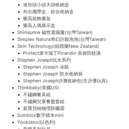
迷你頭小頭大頭收納盒
外出攜帶盒、綜合收納盒
樂高裝飾書架
樂高人偶展示盒
Shinisunne 磁性遮陽簾(台灣Taiwan)
Simplex Natura奇幻許願泡泡(台灣Taiwan)
Skin Technology(紐西蘭New Zealand)
Protect派卡瑞丁Picaridin 長效防蚊液
Stephen Joseph玩水系列
Stephen Joseph 泳鏡
Stephen Joseph 防水收納袋
Stephen Joseph沙灘收納包(含沙灘玩具)
Thinkbaby(美國US)
不鏽鋼餐具組
不鏽鋼兒童餐盤套組
新寶貝純物理防曬霜
Sumblox數字積木mini
Yookidoo(以色列)