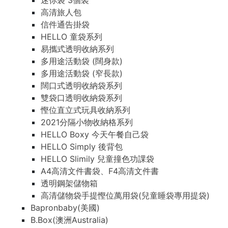
迷你袋 3個裝
高清旅人包
信件通告掛袋
HELLO 童袋系列
易攜式透明收納系列
多用途活動袋 (闊身款)
多用途活動袋 (窄長款)
闊口式透明收納袋系列
雙袋口透明收納袋系列
慳位直立式玩具收納系列
2021分隔小物收納格系列
HELLO Boxy 今天午餐自己袋
HELLO Simply 後背包
HELLO Slimily 兒童撞色功課袋
A4高清文件書袋、F4高清文件書
透明鋼架儲物箱
高清儲物袋手提慳位萬用袋(兒童睡袋專用提袋)
Bapronbaby(美國)
B.Box(澳洲Australia)