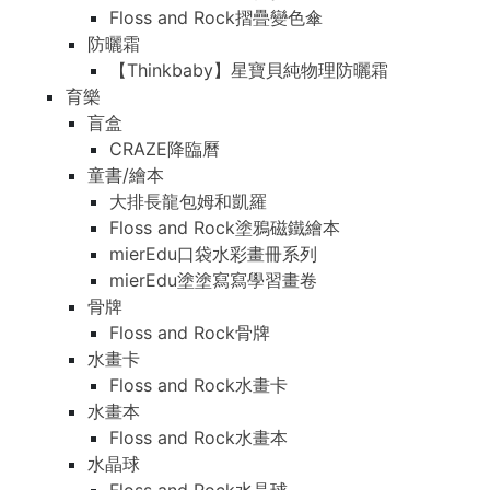
Floss and Rock摺疊變色傘
防曬霜
【Thinkbaby】星寶貝純物理防曬霜
育樂
盲盒
CRAZE降臨曆
童書/繪本
大排長龍包姆和凱羅
Floss and Rock塗鴉磁鐵繪本
mierEdu口袋水彩畫冊系列
mierEdu塗塗寫寫學習畫卷
骨牌
Floss and Rock骨牌
水畫卡
Floss and Rock水畫卡
水畫本
Floss and Rock水畫本
水晶球