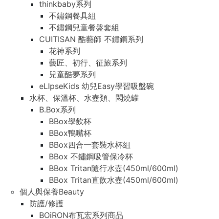
thinkbaby系列
不鏽鋼餐具組
不鏽鋼兒童餐盤套組
CUITISAN 酷藝師 不鏽鋼系列
花神系列
藝匠、初行、征旅系列
兒童酷夢系列
eLIpseKids 幼兒Easy學習吸盤碗
水杯、保溫杯、水壺類、悶燒罐
B.Box系列
BBox學飲杯
BBox鴨嘴杯
BBox四合一套裝水杯組
BBox 不鏽鋼吸管保冷杯
BBox Tritan隨行水壺(450ml/600ml)
BBox Tritan直飲水壺(450ml/600ml)
個人與保養Beauty
防護/修護
BOiRON布瓦宏系列商品