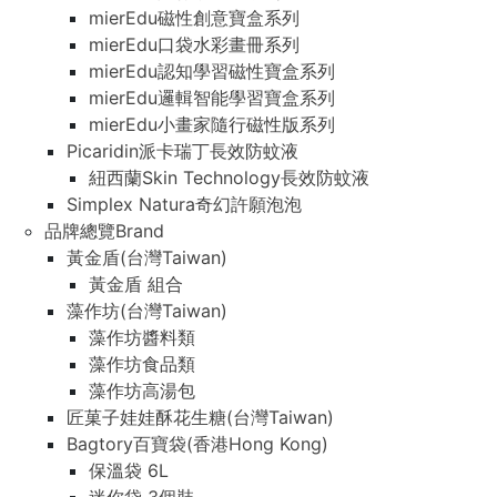
mierEdu磁性創意寶盒系列
mierEdu口袋水彩畫冊系列
mierEdu認知學習磁性寶盒系列
mierEdu邏輯智能學習寶盒系列
mierEdu小畫家隨行磁性版系列
Picaridin派卡瑞丁長效防蚊液
紐西蘭Skin Technology長效防蚊液
Simplex Natura奇幻許願泡泡
品牌總覽Brand
黃金盾(台灣Taiwan)
黃金盾 組合
藻作坊(台灣Taiwan)
藻作坊醬料類
藻作坊食品類
藻作坊高湯包
匠菓子娃娃酥花生糖(台灣Taiwan)
Bagtory百寶袋(香港Hong Kong)
保溫袋 6L