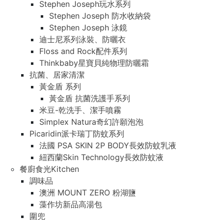
Stephen Joseph玩水系列
Stephen Joseph 防水收納袋
Stephen Joseph 泳鏡
迪士尼系列泳裝、防曬衣
Floss and Rock配件系列
Thinkbaby星寶貝純物理防曬霜
抗菌、居家清潔
黃金盾 系列
黃金盾 抗菌洗護手系列
米豆-乾洗手、潔手噴霧
Simplex Natura奇幻許願泡泡
Picaridin派卡瑞丁防蚊系列
法國 PSA SKIN 2P BODY長效防蚊乳液
紐西蘭Skin Technology長效防蚊液
餐廚食光Kitchen
調味品
澳洲 MOUNT ZERO 粉湖鹽
藻作坊新品高湯包
圍兜