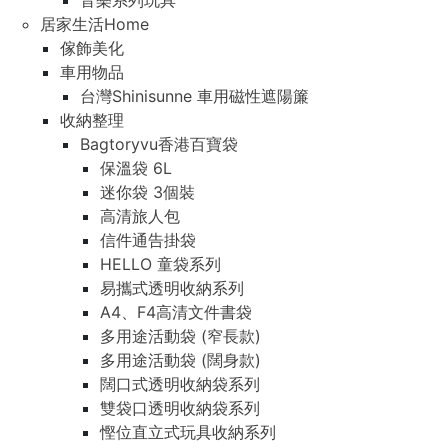
音樂系列玩具
居家生活Home
傢飾美化
車用物品
台灣Shinisunne 車用磁性遮陽簾
收納整理
Bagtoryvu香港百寶袋
保溫袋 6L
迷你袋 3個裝
高清旅人包
信件通告掛袋
HELLO 童袋系列
易攜式透明收納系列
A4、F4高清文件書袋
多用途活動袋 (窄長款)
多用途活動袋 (闊身款)
闊口式透明收納袋系列
雙袋口透明收納袋系列
慳位直立式玩具收納系列