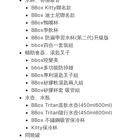
水杯、替換吸管
BBox Kitty聯名款
BBox 迪士尼聯名款
BBox鴨嘴杯
BBox學飲杯
BBox 防漏學習水杯(第二代)升級版
bbox四合一套裝組
輔助食器、湯匙叉子
bbox咬樂美
bbox多功能防掉鏈
BBox專利湯匙叉子組
BBox矽膠軟湯匙兩入組
BBox矽膠杯套 吸管組
水壺、水瓶
BBox Tritan直飲水壺(450ml600ml)
BBox Tritan隨行水壺(450ml600ml)
BBox 不鏽鋼吸管保冷杯
Kitty保冷杯
悶燒罐