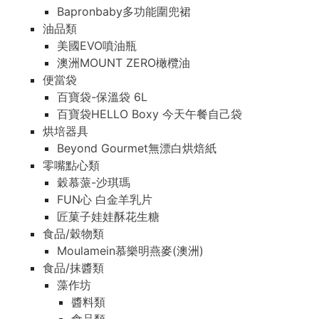
Bapronbaby多功能圍兜裙
油品類
美國EVO噴油瓶
澳洲MOUNT ZERO橄欖油
便當袋
百寶袋-保溫袋 6L
百寶袋HELLO Boxy 今天午餐自己袋
烘培器具
Beyond Gourmet無漂白烘焙紙
零嘴點心類
穀慕蒎-沙琪瑪
FUN心 白金羊乳片
匠菓子娃娃酥花生糖
食品/穀物類
Moulamein慕樂明燕麥(澳洲)
食品/抹醬類
藻作坊
醬料類