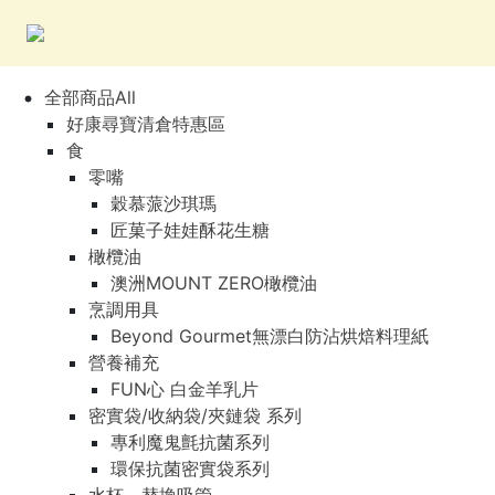
全部商品All
好康尋寶清倉特惠區
食
零嘴
穀慕蒎沙琪瑪
匠菓子娃娃酥花生糖
橄欖油
澳洲MOUNT ZERO橄欖油
烹調用具
Beyond Gourmet無漂白防沾烘焙料理紙
營養補充
FUN心 白金羊乳片
密實袋/收納袋/夾鏈袋 系列
專利魔鬼氈抗菌系列
環保抗菌密實袋系列