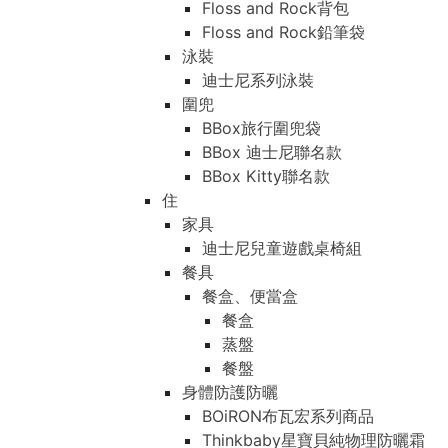
Floss and Rock背包
Floss and Rock鉛筆袋
泳裝
迪士尼系列泳裝
圍兜
BBox旅行圍兜袋
BBox 迪士尼聯名款
BBox Kitty聯名款
住
家具
迪士尼兒童遊戲桌椅組
餐具
餐盒、便當盒
餐盒
蒸盤
餐盤
身體防護防曬
BOiRON布瓦宏系列商品
Thinkbaby星寶貝純物理防曬霜