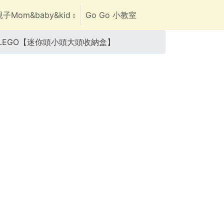
子Mom&baby&kid
Go Go 小教室
樂高 LEGO【迷你頭小頭大頭收納盒】