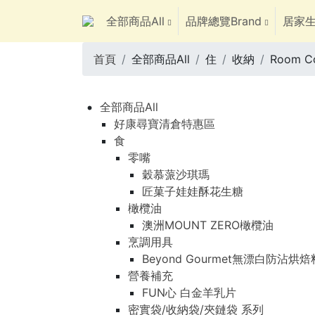
全部商品All
品牌總覽Brand
居家生
首頁
全部商品All
住
收納
Room 
全部商品All
好康尋寶清倉特惠區
食
零嘴
穀慕蒎沙琪瑪
匠菓子娃娃酥花生糖
橄欖油
澳洲MOUNT ZERO橄欖油
烹調用具
Beyond Gourmet無漂白防沾烘
營養補充
FUN心 白金羊乳片
密實袋/收納袋/夾鏈袋 系列