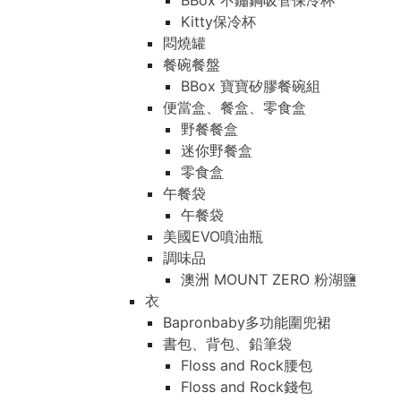
BBox 不鏽鋼吸管保冷杯
Kitty保冷杯
悶燒罐
餐碗餐盤
BBox 寶寶矽膠餐碗組
便當盒、餐盒、零食盒
野餐餐盒
迷你野餐盒
零食盒
午餐袋
午餐袋
美國EVO噴油瓶
調味品
澳洲 MOUNT ZERO 粉湖鹽
衣
Bapronbaby多功能圍兜裙
書包、背包、鉛筆袋
Floss and Rock腰包
Floss and Rock錢包