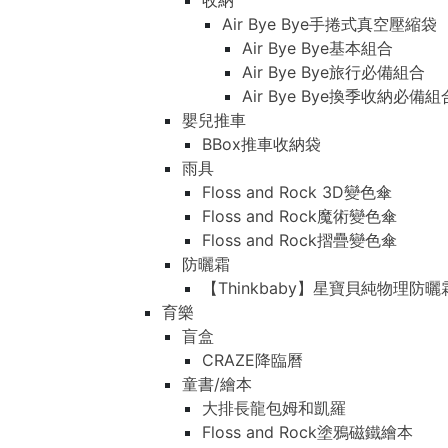
收納
Air Bye Bye手捲式真空壓縮袋
Air Bye Bye基本組合
Air Bye Bye旅行必備組合
Air Bye Bye換季收納必
嬰兒推車
BBox推車收納袋
雨具
Floss and Rock 3D變色傘
Floss and Rock魔術變色傘
Floss and Rock摺疊變色傘
防曬霜
【Thinkbaby】星寶貝純物理防曬
育樂
盲盒
CRAZE降臨曆
童書/繪本
大排長龍包姆和凱羅
Floss and Rock塗鴉磁鐵繪本