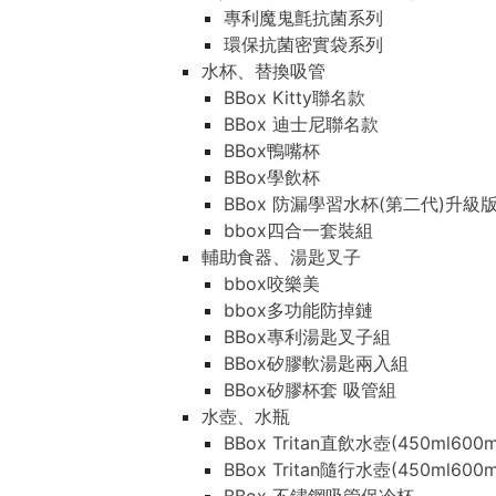
專利魔鬼氈抗菌系列
環保抗菌密實袋系列
水杯、替換吸管
BBox Kitty聯名款
BBox 迪士尼聯名款
BBox鴨嘴杯
BBox學飲杯
BBox 防漏學習水杯(第二代)升級
bbox四合一套裝組
輔助食器、湯匙叉子
bbox咬樂美
bbox多功能防掉鏈
BBox專利湯匙叉子組
BBox矽膠軟湯匙兩入組
BBox矽膠杯套 吸管組
水壺、水瓶
BBox Tritan直飲水壺(450ml600m
BBox Tritan隨行水壺(450ml600m