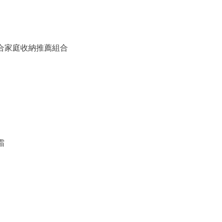
備組合家庭收納推薦組合
霜