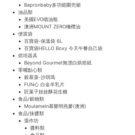
Bapronbaby多功能圍兜裙
油品類
美國EVO噴油瓶
澳洲MOUNT ZERO橄欖油
便當袋
百寶袋-保溫袋 6L
百寶袋HELLO Boxy 今天午餐自己袋
烘培器具
Beyond Gourmet無漂白烘焙紙
零嘴點心類
穀慕蒎-沙琪瑪
FUN心 白金羊乳片
匠菓子娃娃酥花生糖
食品/穀物類
Moulamein慕樂明燕麥(澳洲)
食品/抹醬類
藻作坊
醬料類