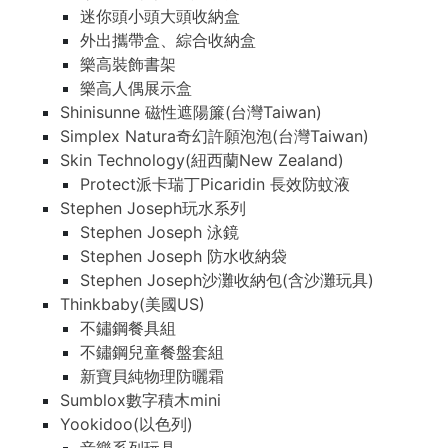
迷你頭小頭大頭收納盒
外出攜帶盒、綜合收納盒
樂高裝飾書架
樂高人偶展示盒
Shinisunne 磁性遮陽簾(台灣Taiwan)
Simplex Natura奇幻許願泡泡(台灣Taiwan)
Skin Technology(紐西蘭New Zealand)
Protect派卡瑞丁Picaridin 長效防蚊液
Stephen Joseph玩水系列
Stephen Joseph 泳鏡
Stephen Joseph 防水收納袋
Stephen Joseph沙灘收納包(含沙灘玩具)
Thinkbaby(美國US)
不鏽鋼餐具組
不鏽鋼兒童餐盤套組
新寶貝純物理防曬霜
Sumblox數字積木mini
Yookidoo(以色列)