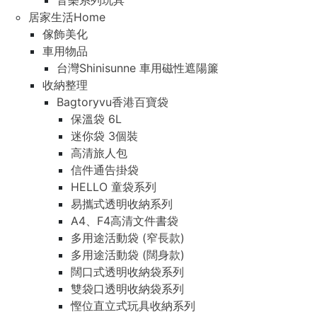
音樂系列玩具
居家生活Home
傢飾美化
車用物品
台灣Shinisunne 車用磁性遮陽簾
收納整理
Bagtoryvu香港百寶袋
保溫袋 6L
迷你袋 3個裝
高清旅人包
信件通告掛袋
HELLO 童袋系列
易攜式透明收納系列
A4、F4高清文件書袋
多用途活動袋 (窄長款)
多用途活動袋 (闊身款)
闊口式透明收納袋系列
雙袋口透明收納袋系列
慳位直立式玩具收納系列