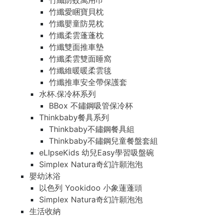
竹纖防蚊萬用巾
竹纖愛睏寶貝枕
竹纖嬰童防晃枕
竹纖柔雲蓬蓬枕
竹纖雙面推車墊
竹纖柔雲雙面睡窩
竹纖維暖暖柔雲毯
竹纖推車安全帶保護套
水杯.保冷杯系列
BBox 不鏽鋼吸管保冷杯
Thinkbaby餐具系列
Thinkbaby不鏽鋼餐具組
Thinkbaby不鏽鋼兒童餐盤套組
eLIpseKids 幼兒Easy學習吸盤碗
Simplex Natura奇幻許願泡泡
嬰幼沐浴
以色列 Yookidoo 小象蓮蓬頭
Simplex Natura奇幻許願泡泡
生活收納