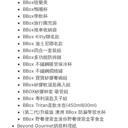
BBox咬樂美
BBox鴨嘴杯
BBox學飲杯
BBox旅行圍兜袋
BBox推車收納袋
BBox Kitty聯名款
BBox 迪士尼聯名款
BBox四合一套裝組
BBox多功能防掉鏈
BBox 不鏽鋼吸管保冷杯
BBox 不鏽鋼燜燒罐
BBox 寶寶矽膠餐碗組
BBox矽膠軟湯匙兩入組
BBOX矽膠杯套 吸管組
BBox 專利湯匙叉子組
BBox Tritan直飲水壺(450ml600ml)
(第二代)升級版 澳洲 BBox 防漏學習水杯
BBox 野餐便當盒迷你野餐便當盒零食盒
Beyond Gourmet烘焙料理紙