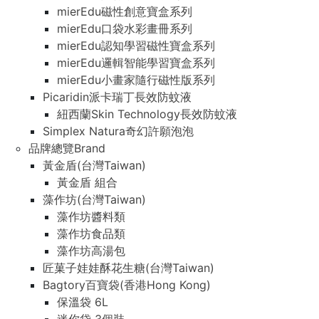
mierEdu磁性創意寶盒系列
mierEdu口袋水彩畫冊系列
mierEdu認知學習磁性寶盒系列
mierEdu邏輯智能學習寶盒系列
mierEdu小畫家隨行磁性版系列
Picaridin派卡瑞丁長效防蚊液
紐西蘭Skin Technology長效防蚊液
Simplex Natura奇幻許願泡泡
品牌總覽Brand
黃金盾(台灣Taiwan)
黃金盾 組合
藻作坊(台灣Taiwan)
藻作坊醬料類
藻作坊食品類
藻作坊高湯包
匠菓子娃娃酥花生糖(台灣Taiwan)
Bagtory百寶袋(香港Hong Kong)
保溫袋 6L