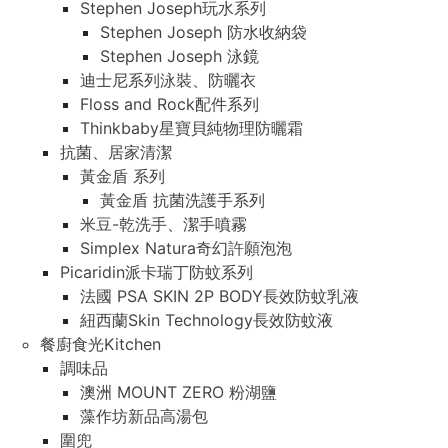
Stephen Joseph玩水系列
Stephen Joseph 防水收納袋
Stephen Joseph 泳鏡
迪士尼系列泳裝、防曬衣
Floss and Rock配件系列
Thinkbaby星寶貝純物理防曬霜
抗菌、居家清潔
黃金盾 系列
黃金盾 抗菌洗護手系列
米豆-乾洗手、潔手噴霧
Simplex Natura奇幻許願泡泡
Picaridin派卡瑞丁防蚊系列
法國 PSA SKIN 2P BODY長效防蚊乳液
紐西蘭Skin Technology長效防蚊液
餐廚食光Kitchen
調味品
澳洲 MOUNT ZERO 粉湖鹽
藻作坊新品高湯包
圍兜