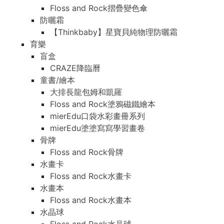
Floss and Rock摺疊變色傘
防曬霜
【Thinkbaby】星寶貝純物理防曬霜
育樂
盲盒
CRAZE降臨曆
童書/繪本
大排長龍包姆和凱羅
Floss and Rock塗鴉磁鐵繪本
mierEdu口袋水彩畫冊系列
mierEdu塗塗寫寫學習畫卷
骨牌
Floss and Rock骨牌
水畫卡
Floss and Rock水畫卡
水畫本
Floss and Rock水畫本
水晶球