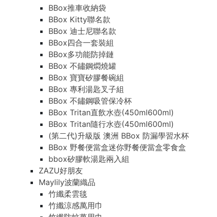
BBox推車收納袋
BBox Kitty聯名款
BBox 迪士尼聯名款
BBox四合一套裝組
BBox多功能防掉鏈
BBox 不鏽鋼燜燒罐
BBox 寶寶矽膠餐碗組
BBox 專利湯匙叉子組
BBox 不鏽鋼吸管保冷杯
BBox Tritan直飲水壺(450ml600ml)
BBox Tritan隨行水壺(450ml600ml)
(第二代)升級版 澳洲 BBox 防漏學習水杯
BBox 野餐便當盒迷你野餐便當盒零食盒
bbox矽膠軟湯匙兩入組
ZAZU好朋友
Maylily波蘭織品
竹纖柔雲毯
竹纖涼感萬用巾