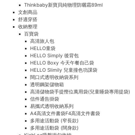
Thinkbaby新寶貝純物理防曬霜89ml
文創商品
舒適穿搭
收納整理
百寶袋
高清旅人包
HELLO童袋
HELLO Simply 後背包
HELLO Boxy 今天午餐自己袋
HELLO Slimily 兒童撞色功課袋
闊口式透明收納袋系列
透明鋼架儲物箱
高清儲物袋手提慳位萬用袋(兒童睡袋專用提袋)
信件通告掛袋
易攜式透明收納系列
A4高清文件書袋F4高清文件書袋
多用途活動袋 (窄長款)
多用途活動袋 (闊身款)