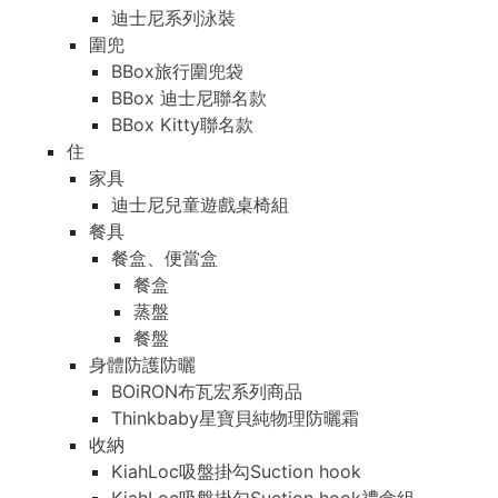
迪士尼系列泳裝
圍兜
BBox旅行圍兜袋
BBox 迪士尼聯名款
BBox Kitty聯名款
住
家具
迪士尼兒童遊戲桌椅組
餐具
餐盒、便當盒
餐盒
蒸盤
餐盤
身體防護防曬
BOiRON布瓦宏系列商品
Thinkbaby星寶貝純物理防曬霜
收納
KiahLoc吸盤掛勾Suction hook