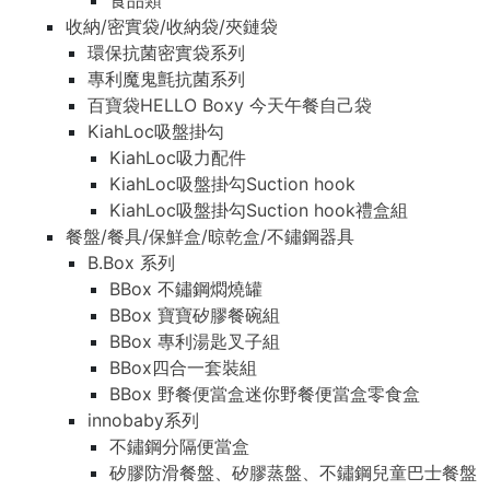
食品類
收納/密實袋/收納袋/夾鏈袋
環保抗菌密實袋系列
專利魔鬼氈抗菌系列
百寶袋HELLO Boxy 今天午餐自己袋
KiahLoc吸盤掛勾
KiahLoc吸力配件
KiahLoc吸盤掛勾Suction hook
KiahLoc吸盤掛勾Suction hook禮盒組
餐盤/餐具/保鮮盒/晾乾盒/不鏽鋼器具
B.Box 系列
BBox 不鏽鋼燜燒罐
BBox 寶寶矽膠餐碗組
BBox 專利湯匙叉子組
BBox四合一套裝組
BBox 野餐便當盒迷你野餐便當盒零食盒
innobaby系列
不鏽鋼分隔便當盒
矽膠防滑餐盤、矽膠蒸盤、不鏽鋼兒童巴士餐盤