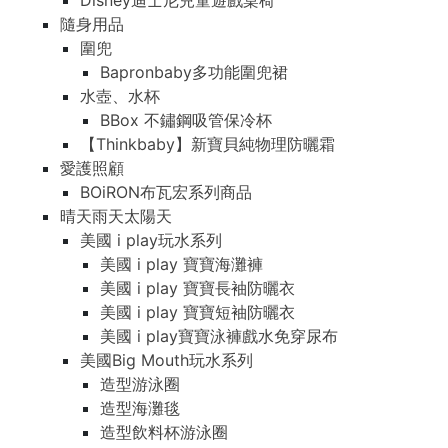
Disney迪士尼兒童遊戲桌椅
隨身用品
圍兜
Bapronbaby多功能圍兜裙
水壺、水杯
BBox 不鏽鋼吸管保冷杯
【Thinkbaby】新寶貝純物理防曬霜
愛護照顧
BOiRON布瓦宏系列商品
晴天雨天太陽天
美國 i play玩水系列
美國 i play 寶寶海灘褲
美國 i play 寶寶長袖防曬衣
美國 i play 寶寶短袖防曬衣
美國 i play寶寶泳褲戲水免穿尿布
美國Big Mouth玩水系列
造型游泳圈
造型海灘毯
造型飲料杯游泳圈