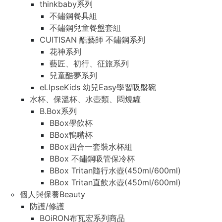
thinkbaby系列
不鏽鋼餐具組
不鏽鋼兒童餐盤套組
CUITISAN 酷藝師 不鏽鋼系列
花神系列
藝匠、初行、征旅系列
兒童酷夢系列
eLIpseKids 幼兒Easy學習吸盤碗
水杯、保溫杯、水壺類、悶燒罐
B.Box系列
BBox學飲杯
BBox鴨嘴杯
BBox四合一套裝水杯組
BBox 不鏽鋼吸管保冷杯
BBox Tritan隨行水壺(450ml/600ml)
BBox Tritan直飲水壺(450ml/600ml)
個人與保養Beauty
防護/修護
BOiRON布瓦宏系列商品