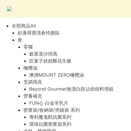
全部商品All
好康尋寶清倉特惠區
食
零嘴
穀慕蒎沙琪瑪
匠菓子娃娃酥花生糖
橄欖油
澳洲MOUNT ZERO橄欖油
烹調用具
Beyond Gourmet無漂白防沾烘焙料理紙
營養補充
FUN心 白金羊乳片
密實袋/收納袋/夾鏈袋 系列
專利魔鬼氈抗菌系列
環保抗菌密實袋系列