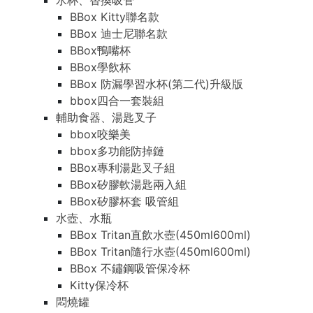
水杯、替換吸管
BBox Kitty聯名款
BBox 迪士尼聯名款
BBox鴨嘴杯
BBox學飲杯
BBox 防漏學習水杯(第二代)升級版
bbox四合一套裝組
輔助食器、湯匙叉子
bbox咬樂美
bbox多功能防掉鏈
BBox專利湯匙叉子組
BBox矽膠軟湯匙兩入組
BBox矽膠杯套 吸管組
水壺、水瓶
BBox Tritan直飲水壺(450ml600ml)
BBox Tritan隨行水壺(450ml600ml)
BBox 不鏽鋼吸管保冷杯
Kitty保冷杯
悶燒罐