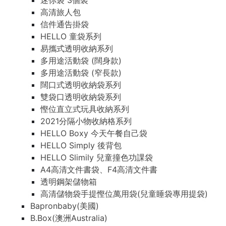
迷你袋 3個裝
高清旅人包
信件通告掛袋
HELLO 童袋系列
易攜式透明收納系列
多用途活動袋 (闊身款)
多用途活動袋 (窄長款)
闊口式透明收納袋系列
雙袋口透明收納袋系列
慳位直立式玩具收納系列
2021分隔小物收納格系列
HELLO Boxy 今天午餐自己袋
HELLO Simply 後背包
HELLO Slimily 兒童撞色功課袋
A4高清文件書袋、F4高清文件書
透明鋼架儲物箱
高清儲物袋手提慳位萬用袋(兒童睡袋專用提袋)
Bapronbaby(美國)
B.Box(澳洲Australia)