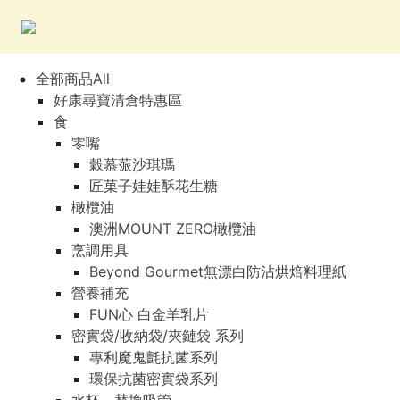
全部商品All
好康尋寶清倉特惠區
食
零嘴
穀慕蒎沙琪瑪
匠菓子娃娃酥花生糖
橄欖油
澳洲MOUNT ZERO橄欖油
烹調用具
Beyond Gourmet無漂白防沾烘焙料理紙
營養補充
FUN心 白金羊乳片
密實袋/收納袋/夾鏈袋 系列
專利魔鬼氈抗菌系列
環保抗菌密實袋系列