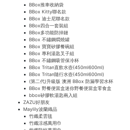
BBox推車收納袋
BBox Kitty聯名款
BBox 迪士尼聯名款
BBox四合一套裝組
BBox多功能防掉鏈
BBox 不鏽鋼燜燒罐
BBox 寶寶矽膠餐碗組
BBox 專利湯匙叉子組
BBox 不鏽鋼吸管保冷杯
BBox Tritan直飲水壺(450ml600ml)
BBox Tritan隨行水壺(450ml600ml)
(第二代)升級版 澳洲 BBox 防漏學習水杯
BBox 野餐便當盒迷你野餐便當盒零食盒
bbox矽膠軟湯匙兩入組
ZAZU好朋友
Maylily波蘭織品
竹纖柔雲毯
竹纖涼感萬用巾