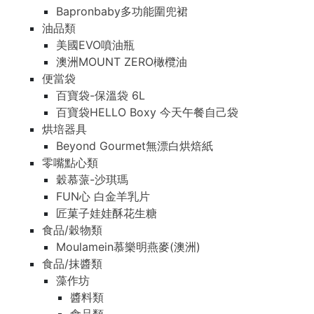
Bapronbaby多功能圍兜裙
油品類
美國EVO噴油瓶
澳洲MOUNT ZERO橄欖油
便當袋
百寶袋-保溫袋 6L
百寶袋HELLO Boxy 今天午餐自己袋
烘培器具
Beyond Gourmet無漂白烘焙紙
零嘴點心類
穀慕蒎-沙琪瑪
FUN心 白金羊乳片
匠菓子娃娃酥花生糖
食品/穀物類
Moulamein慕樂明燕麥(澳洲)
食品/抹醬類
藻作坊
醬料類