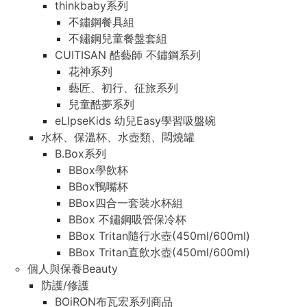
thinkbaby系列
不鏽鋼餐具組
不鏽鋼兒童餐盤套組
CUITISAN 酷藝師 不鏽鋼系列
花神系列
藝匠、初行、征旅系列
兒童酷夢系列
eLIpseKids 幼兒Easy學習吸盤碗
水杯、保溫杯、水壺類、悶燒罐
B.Box系列
BBox學飲杯
BBox鴨嘴杯
BBox四合一套裝水杯組
BBox 不鏽鋼吸管保冷杯
BBox Tritan隨行水壺(450ml/600ml)
BBox Tritan直飲水壺(450ml/600ml)
個人與保養Beauty
防護/修護
BOiRON布瓦宏系列商品