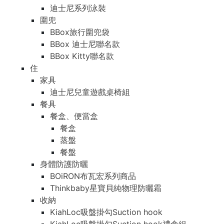
迪士尼系列泳裝
圍兜
BBox旅行圍兜袋
BBox 迪士尼聯名款
BBox Kitty聯名款
住
家具
迪士尼兒童遊戲桌椅組
餐具
餐盒、便當盒
餐盒
蒸盤
餐盤
身體防護防曬
BOiRON布瓦宏系列商品
Thinkbaby星寶貝純物理防曬霜
收納
KiahLoc吸盤掛勾Suction hook