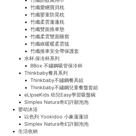
竹纖防蚊萬用巾
竹纖愛睏寶貝枕
竹纖嬰童防晃枕
竹纖柔雲蓬蓬枕
竹纖雙面推車墊
竹纖柔雲雙面睡窩
竹纖維暖暖柔雲毯
竹纖推車安全帶保護套
水杯.保冷杯系列
BBox 不鏽鋼吸管保冷杯
Thinkbaby餐具系列
Thinkbaby不鏽鋼餐具組
Thinkbaby不鏽鋼兒童餐盤套組
eLIpseKids 幼兒Easy學習吸盤碗
Simplex Natura奇幻許願泡泡
嬰幼沐浴
以色列 Yookidoo 小象蓮蓬頭
Simplex Natura奇幻許願泡泡
生活收納