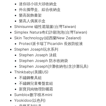
迷你頭小頭大頭收納盒
外出攜帶盒、綜合收納盒
樂高裝飾書架
樂高人偶展示盒
Shinisunne 磁性遮陽簾(台灣Taiwan)
Simplex Natura奇幻許願泡泡(台灣Taiwan)
Skin Technology(紐西蘭New Zealand)
Protect派卡瑞丁Picaridin 長效防蚊液
Stephen Joseph玩水系列
Stephen Joseph 泳鏡
Stephen Joseph 防水收納袋
Stephen Joseph沙灘收納包(含沙灘玩具)
Thinkbaby(美國US)
不鏽鋼餐具組
不鏽鋼兒童餐盤套組
新寶貝純物理防曬霜
Sumblox數字積木mini
Yookidoo(以色列)