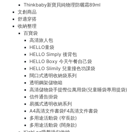
Thinkbaby新寶貝純物理防曬霜89ml
文創商品
舒適穿搭
收納整理
百寶袋
高清旅人包
HELLO童袋
HELLO Simply 後背包
HELLO Boxy 今天午餐自己袋
HELLO Slimily 兒童撞色功課袋
闊口式透明收納袋系列
透明鋼架儲物箱
高清儲物袋手提慳位萬用袋(兒童睡袋專用提袋)
信件通告掛袋
易攜式透明收納系列
A4高清文件書袋F4高清文件書袋
多用途活動袋 (窄長款)
多用途活動袋 (闊身款)