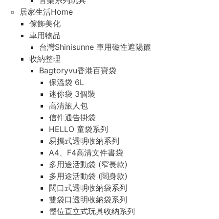
音樂系列玩具
居家生活Home
傢飾美化
車用物品
台灣Shinisunne 車用磁性遮陽簾
收納整理
Bagtoryvu香港百寶袋
保溫袋 6L
迷你袋 3個裝
高清旅人包
信件通告掛袋
HELLO 童袋系列
易攜式透明收納系列
A4、F4高清文件書袋
多用途活動袋 (窄長款)
多用途活動袋 (闊身款)
闊口式透明收納袋系列
雙袋口透明收納袋系列
慳位直立式玩具收納系列