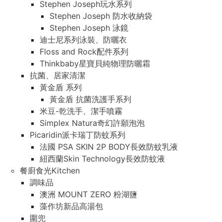
Stephen Joseph玩水系列
Stephen Joseph 防水收納袋
Stephen Joseph 泳鏡
迪士尼系列泳裝、防曬衣
Floss and Rock配件系列
Thinkbaby星寶貝純物理防曬霜
抗菌、居家清潔
黃金盾 系列
黃金盾 抗菌洗護手系列
米豆-乾洗手、潔手噴霧
Simplex Natura奇幻許願泡泡
Picaridin派卡瑞丁防蚊系列
法國 PSA SKIN 2P BODY長效防蚊乳液
紐西蘭Skin Technology長效防蚊液
餐廚食光Kitchen
調味品
澳洲 MOUNT ZERO 粉湖鹽
藻作坊新品高湯包
圍兜