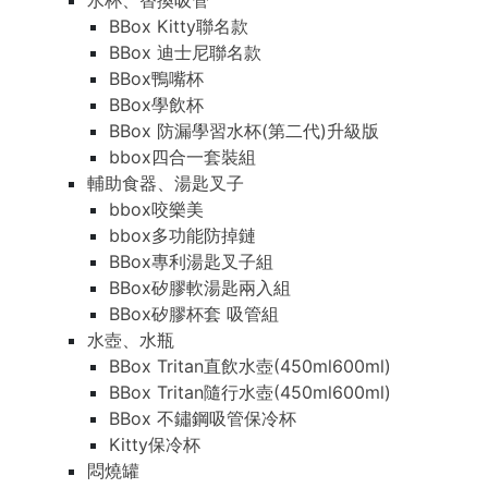
水杯、替換吸管
BBox Kitty聯名款
BBox 迪士尼聯名款
BBox鴨嘴杯
BBox學飲杯
BBox 防漏學習水杯(第二代)升級版
bbox四合一套裝組
輔助食器、湯匙叉子
bbox咬樂美
bbox多功能防掉鏈
BBox專利湯匙叉子組
BBox矽膠軟湯匙兩入組
BBox矽膠杯套 吸管組
水壺、水瓶
BBox Tritan直飲水壺(450ml600ml)
BBox Tritan隨行水壺(450ml600ml)
BBox 不鏽鋼吸管保冷杯
Kitty保冷杯
悶燒罐