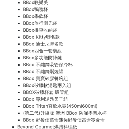
BBox咬樂美
BBox鴨嘴杯
BBox學飲杯
BBox旅行圍兜袋
BBox推車收納袋
BBox Kitty聯名款
BBox 迪士尼聯名款
BBox四合一套裝組
BBox多功能防掉鏈
BBox 不鏽鋼吸管保冷杯
BBox 不鏽鋼燜燒罐
BBox 寶寶矽膠餐碗組
BBox矽膠軟湯匙兩入組
BBOX矽膠杯套 吸管組
BBox 專利湯匙叉子組
BBox Tritan直飲水壺(450ml600ml)
(第二代)升級版 澳洲 BBox 防漏學習水杯
BBox 野餐便當盒迷你野餐便當盒零食盒
Beyond Gourmet烘焙料理紙