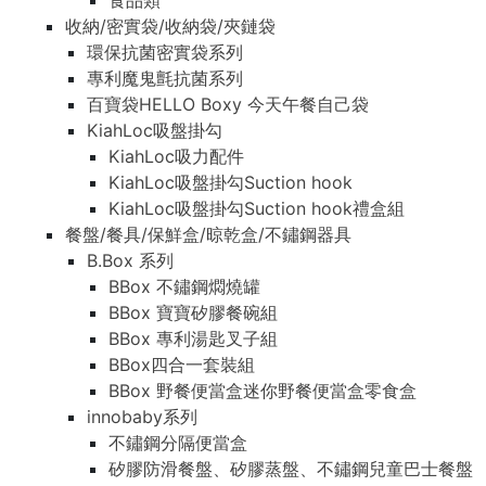
食品類
收納/密實袋/收納袋/夾鏈袋
環保抗菌密實袋系列
專利魔鬼氈抗菌系列
百寶袋HELLO Boxy 今天午餐自己袋
KiahLoc吸盤掛勾
KiahLoc吸力配件
KiahLoc吸盤掛勾Suction hook
KiahLoc吸盤掛勾Suction hook禮盒組
餐盤/餐具/保鮮盒/晾乾盒/不鏽鋼器具
B.Box 系列
BBox 不鏽鋼燜燒罐
BBox 寶寶矽膠餐碗組
BBox 專利湯匙叉子組
BBox四合一套裝組
BBox 野餐便當盒迷你野餐便當盒零食盒
innobaby系列
不鏽鋼分隔便當盒
矽膠防滑餐盤、矽膠蒸盤、不鏽鋼兒童巴士餐盤