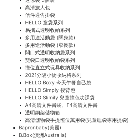
迷你袋 3個裝
高清旅人包
信件通告掛袋
HELLO 童袋系列
易攜式透明收納系列
多用途活動袋 (闊身款)
多用途活動袋 (窄長款)
闊口式透明收納袋系列
雙袋口透明收納袋系列
慳位直立式玩具收納系列
2021分隔小物收納格系列
HELLO Boxy 今天午餐自己袋
HELLO Simply 後背包
HELLO Slimily 兒童撞色功課袋
A4高清文件書袋、F4高清文件書
透明鋼架儲物箱
高清儲物袋手提慳位萬用袋(兒童睡袋專用提袋)
Bapronbaby(美國)
B.Box(澳洲Australia)