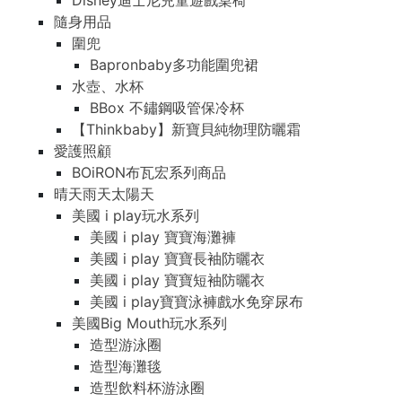
Disney迪士尼兒童遊戲桌椅
隨身用品
圍兜
Bapronbaby多功能圍兜裙
水壺、水杯
BBox 不鏽鋼吸管保冷杯
【Thinkbaby】新寶貝純物理防曬霜
愛護照顧
BOiRON布瓦宏系列商品
晴天雨天太陽天
美國 i play玩水系列
美國 i play 寶寶海灘褲
美國 i play 寶寶長袖防曬衣
美國 i play 寶寶短袖防曬衣
美國 i play寶寶泳褲戲水免穿尿布
美國Big Mouth玩水系列
造型游泳圈
造型海灘毯
造型飲料杯游泳圈