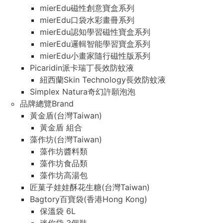
mierEdu磁性創意寶盒系列
mierEdu口袋水彩畫冊系列
mierEdu認知學習磁性寶盒系列
mierEdu邏輯智能學習寶盒系列
mierEdu小畫家隨行磁性版系列
Picaridin派卡瑞丁長效防蚊液
紐西蘭Skin Technology長效防蚊液
Simplex Natura奇幻許願泡泡
品牌總覽Brand
黃金盾(台灣Taiwan)
黃金盾 組合
藻作坊(台灣Taiwan)
藻作坊醬料類
藻作坊食品類
藻作坊高湯包
匠菓子娃娃酥花生糖(台灣Taiwan)
Bagtory百寶袋(香港Hong Kong)
保溫袋 6L