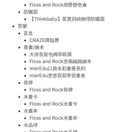
Floss and Rock摺疊變色傘
防曬霜
【Thinkbaby】星寶貝純物理防曬霜
育樂
盲盒
CRAZE降臨曆
童書/繪本
大排長龍包姆和凱羅
Floss and Rock塗鴉磁鐵繪本
mierEdu口袋水彩畫冊系列
mierEdu塗塗寫寫學習畫卷
骨牌
Floss and Rock骨牌
水畫卡
Floss and Rock水畫卡
水畫本
Floss and Rock水畫本
水晶球