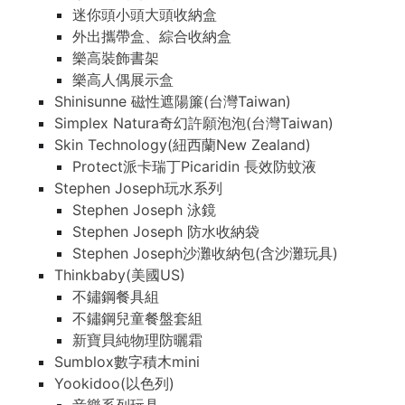
迷你頭小頭大頭收納盒
外出攜帶盒、綜合收納盒
樂高裝飾書架
樂高人偶展示盒
Shinisunne 磁性遮陽簾(台灣Taiwan)
Simplex Natura奇幻許願泡泡(台灣Taiwan)
Skin Technology(紐西蘭New Zealand)
Protect派卡瑞丁Picaridin 長效防蚊液
Stephen Joseph玩水系列
Stephen Joseph 泳鏡
Stephen Joseph 防水收納袋
Stephen Joseph沙灘收納包(含沙灘玩具)
Thinkbaby(美國US)
不鏽鋼餐具組
不鏽鋼兒童餐盤套組
新寶貝純物理防曬霜
Sumblox數字積木mini
Yookidoo(以色列)