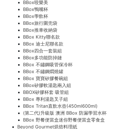
BBox咬樂美
BBox鴨嘴杯
BBox學飲杯
BBox旅行圍兜袋
BBox推車收納袋
BBox Kitty聯名款
BBox 迪士尼聯名款
BBox四合一套裝組
BBox多功能防掉鏈
BBox 不鏽鋼吸管保冷杯
BBox 不鏽鋼燜燒罐
BBox 寶寶矽膠餐碗組
BBox矽膠軟湯匙兩入組
BBOX矽膠杯套 吸管組
BBox 專利湯匙叉子組
BBox Tritan直飲水壺(450ml600ml)
(第二代)升級版 澳洲 BBox 防漏學習水杯
BBox 野餐便當盒迷你野餐便當盒零食盒
Beyond Gourmet烘焙料理紙