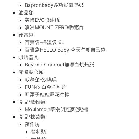
Bapronbaby多功能圍兜裙
油品類
美國EVO噴油瓶
澳洲MOUNT ZERO橄欖油
便當袋
百寶袋-保溫袋 6L
百寶袋HELLO Boxy 今天午餐自己袋
烘培器具
Beyond Gourmet無漂白烘焙紙
零嘴點心類
穀慕蒎-沙琪瑪
FUN心 白金羊乳片
匠菓子娃娃酥花生糖
食品/穀物類
Moulamein慕樂明燕麥(澳洲)
食品/抹醬類
藻作坊
醬料類