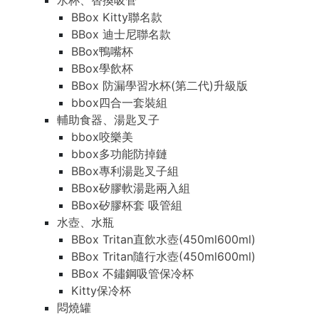
水杯、替換吸管
BBox Kitty聯名款
BBox 迪士尼聯名款
BBox鴨嘴杯
BBox學飲杯
BBox 防漏學習水杯(第二代)升級版
bbox四合一套裝組
輔助食器、湯匙叉子
bbox咬樂美
bbox多功能防掉鏈
BBox專利湯匙叉子組
BBox矽膠軟湯匙兩入組
BBox矽膠杯套 吸管組
水壺、水瓶
BBox Tritan直飲水壺(450ml600ml)
BBox Tritan隨行水壺(450ml600ml)
BBox 不鏽鋼吸管保冷杯
Kitty保冷杯
悶燒罐