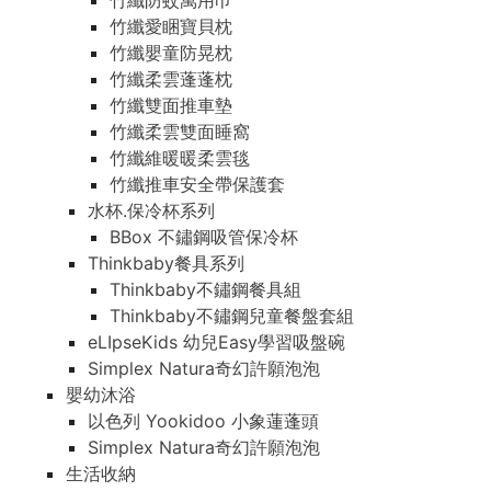
竹纖防蚊萬用巾
竹纖愛睏寶貝枕
竹纖嬰童防晃枕
竹纖柔雲蓬蓬枕
竹纖雙面推車墊
竹纖柔雲雙面睡窩
竹纖維暖暖柔雲毯
竹纖推車安全帶保護套
水杯.保冷杯系列
BBox 不鏽鋼吸管保冷杯
Thinkbaby餐具系列
Thinkbaby不鏽鋼餐具組
Thinkbaby不鏽鋼兒童餐盤套組
eLIpseKids 幼兒Easy學習吸盤碗
Simplex Natura奇幻許願泡泡
嬰幼沐浴
以色列 Yookidoo 小象蓮蓬頭
Simplex Natura奇幻許願泡泡
生活收納