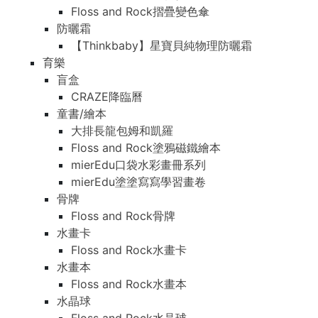
Floss and Rock摺疊變色傘
防曬霜
【Thinkbaby】星寶貝純物理防曬霜
育樂
盲盒
CRAZE降臨曆
童書/繪本
大排長龍包姆和凱羅
Floss and Rock塗鴉磁鐵繪本
mierEdu口袋水彩畫冊系列
mierEdu塗塗寫寫學習畫卷
骨牌
Floss and Rock骨牌
水畫卡
Floss and Rock水畫卡
水畫本
Floss and Rock水畫本
水晶球