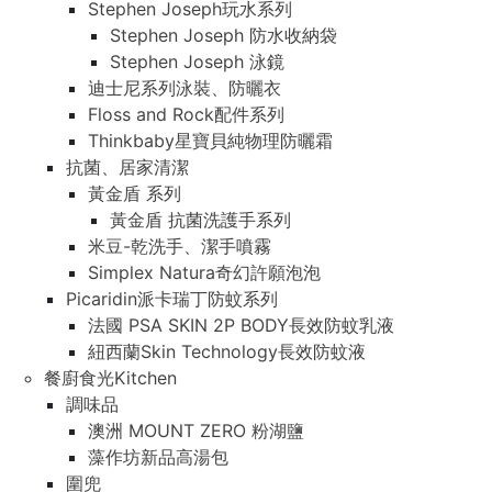
Stephen Joseph玩水系列
Stephen Joseph 防水收納袋
Stephen Joseph 泳鏡
迪士尼系列泳裝、防曬衣
Floss and Rock配件系列
Thinkbaby星寶貝純物理防曬霜
抗菌、居家清潔
黃金盾 系列
黃金盾 抗菌洗護手系列
米豆-乾洗手、潔手噴霧
Simplex Natura奇幻許願泡泡
Picaridin派卡瑞丁防蚊系列
法國 PSA SKIN 2P BODY長效防蚊乳液
紐西蘭Skin Technology長效防蚊液
餐廚食光Kitchen
調味品
澳洲 MOUNT ZERO 粉湖鹽
藻作坊新品高湯包
圍兜