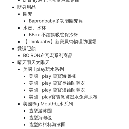
Disney迪士尼兒童遊戲桌椅
隨身用品
圍兜
Bapronbaby多功能圍兜裙
水壺、水杯
BBox 不鏽鋼吸管保冷杯
【Thinkbaby】新寶貝純物理防曬霜
愛護照顧
BOiRON布瓦宏系列商品
晴天雨天太陽天
美國 i play玩水系列
美國 i play 寶寶海灘褲
美國 i play 寶寶長袖防曬衣
美國 i play 寶寶短袖防曬衣
美國 i play寶寶泳褲戲水免穿尿布
美國Big Mouth玩水系列
造型游泳圈
造型海灘毯
造型飲料杯游泳圈