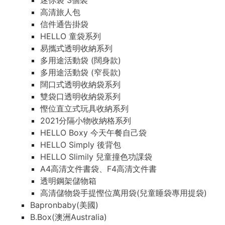
迷你袋 3個裝
高清旅人包
信件通告掛袋
HELLO 童袋系列
易攜式透明收納系列
多用途活動袋 (闊身款)
多用途活動袋 (窄長款)
闊口式透明收納袋系列
雙袋口透明收納袋系列
慳位直立式玩具收納系列
2021分隔小物收納格系列
HELLO Boxy 今天午餐自己袋
HELLO Simply 後背包
HELLO Slimily 兒童撞色功課袋
A4高清文件書袋、F4高清文件書
透明鋼架儲物箱
高清儲物袋手提慳位萬用袋(兒童睡袋專用提袋)
Bapronbaby(美國)
B.Box(澳洲Australia)