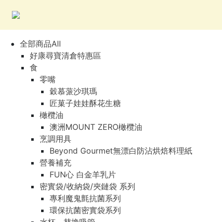
全部商品All
好康尋寶清倉特惠區
食
零嘴
穀慕蒎沙琪瑪
匠菓子娃娃酥花生糖
橄欖油
澳洲MOUNT ZERO橄欖油
烹調用具
Beyond Gourmet無漂白防沾烘焙料理紙
營養補充
FUN心 白金羊乳片
密實袋/收納袋/夾鏈袋 系列
專利魔鬼氈抗菌系列
環保抗菌密實袋系列