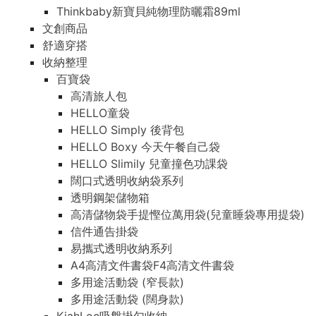
Thinkbaby新寶貝純物理防曬霜89ml
文創商品
舒適穿搭
收納整理
百寶袋
高清旅人包
HELLO童袋
HELLO Simply 後背包
HELLO Boxy 今天午餐自己袋
HELLO Slimily 兒童撞色功課袋
闊口式透明收納袋系列
透明鋼架儲物箱
高清儲物袋手提慳位萬用袋(兒童睡袋專用提袋)
信件通告掛袋
易攜式透明收納系列
A4高清文件書袋F4高清文件書袋
多用途活動袋 (窄長款)
多用途活動袋 (闊身款)