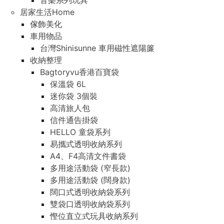
音樂系列玩具
居家生活Home
傢飾美化
車用物品
台灣Shinisunne 車用磁性遮陽簾
收納整理
Bagtoryvu香港百寶袋
保溫袋 6L
迷你袋 3個裝
高清旅人包
信件通告掛袋
HELLO 童袋系列
易攜式透明收納系列
A4、F4高清文件書袋
多用途活動袋 (窄長款)
多用途活動袋 (闊身款)
闊口式透明收納袋系列
雙袋口透明收納袋系列
慳位直立式玩具收納系列