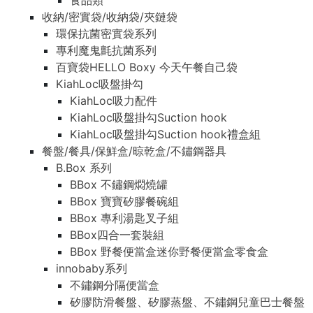
食品類
收納/密實袋/收納袋/夾鏈袋
環保抗菌密實袋系列
專利魔鬼氈抗菌系列
百寶袋HELLO Boxy 今天午餐自己袋
KiahLoc吸盤掛勾
KiahLoc吸力配件
KiahLoc吸盤掛勾Suction hook
KiahLoc吸盤掛勾Suction hook禮盒組
餐盤/餐具/保鮮盒/晾乾盒/不鏽鋼器具
B.Box 系列
BBox 不鏽鋼燜燒罐
BBox 寶寶矽膠餐碗組
BBox 專利湯匙叉子組
BBox四合一套裝組
BBox 野餐便當盒迷你野餐便當盒零食盒
innobaby系列
不鏽鋼分隔便當盒
矽膠防滑餐盤、矽膠蒸盤、不鏽鋼兒童巴士餐盤