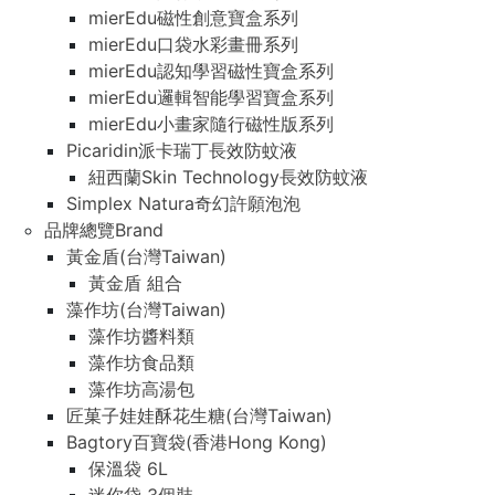
mierEdu磁性創意寶盒系列
mierEdu口袋水彩畫冊系列
mierEdu認知學習磁性寶盒系列
mierEdu邏輯智能學習寶盒系列
mierEdu小畫家隨行磁性版系列
Picaridin派卡瑞丁長效防蚊液
紐西蘭Skin Technology長效防蚊液
Simplex Natura奇幻許願泡泡
品牌總覽Brand
黃金盾(台灣Taiwan)
黃金盾 組合
藻作坊(台灣Taiwan)
藻作坊醬料類
藻作坊食品類
藻作坊高湯包
匠菓子娃娃酥花生糖(台灣Taiwan)
Bagtory百寶袋(香港Hong Kong)
保溫袋 6L