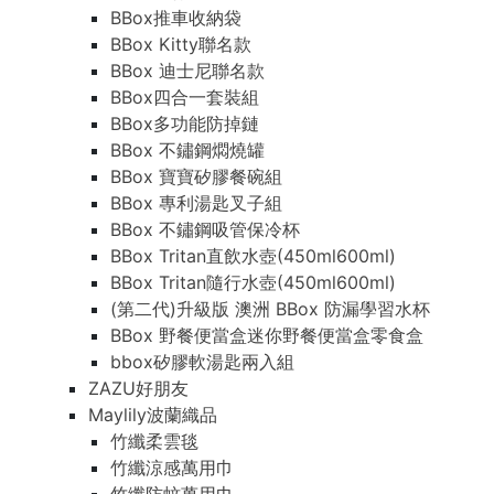
BBox推車收納袋
BBox Kitty聯名款
BBox 迪士尼聯名款
BBox四合一套裝組
BBox多功能防掉鏈
BBox 不鏽鋼燜燒罐
BBox 寶寶矽膠餐碗組
BBox 專利湯匙叉子組
BBox 不鏽鋼吸管保冷杯
BBox Tritan直飲水壺(450ml600ml)
BBox Tritan隨行水壺(450ml600ml)
(第二代)升級版 澳洲 BBox 防漏學習水杯
BBox 野餐便當盒迷你野餐便當盒零食盒
bbox矽膠軟湯匙兩入組
ZAZU好朋友
Maylily波蘭織品
竹纖柔雲毯
竹纖涼感萬用巾