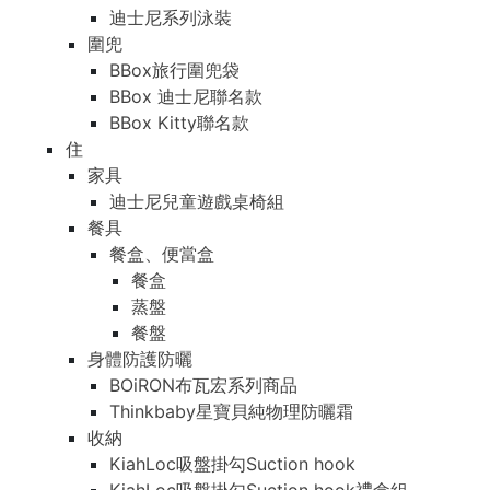
迪士尼系列泳裝
圍兜
BBox旅行圍兜袋
BBox 迪士尼聯名款
BBox Kitty聯名款
住
家具
迪士尼兒童遊戲桌椅組
餐具
餐盒、便當盒
餐盒
蒸盤
餐盤
身體防護防曬
BOiRON布瓦宏系列商品
Thinkbaby星寶貝純物理防曬霜
收納
KiahLoc吸盤掛勾Suction hook