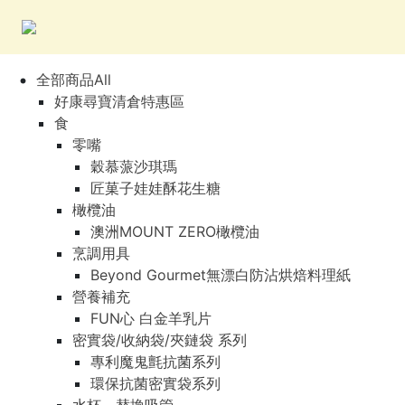
全部商品All
好康尋寶清倉特惠區
食
零嘴
穀慕蒎沙琪瑪
匠菓子娃娃酥花生糖
橄欖油
澳洲MOUNT ZERO橄欖油
烹調用具
Beyond Gourmet無漂白防沾烘焙料理紙
營養補充
FUN心 白金羊乳片
密實袋/收納袋/夾鏈袋 系列
專利魔鬼氈抗菌系列
環保抗菌密實袋系列