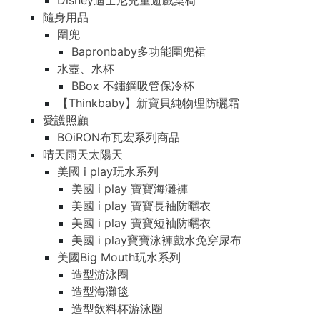
Disney迪士尼兒童遊戲桌椅
隨身用品
圍兜
Bapronbaby多功能圍兜裙
水壺、水杯
BBox 不鏽鋼吸管保冷杯
【Thinkbaby】新寶貝純物理防曬霜
愛護照顧
BOiRON布瓦宏系列商品
晴天雨天太陽天
美國 i play玩水系列
美國 i play 寶寶海灘褲
美國 i play 寶寶長袖防曬衣
美國 i play 寶寶短袖防曬衣
美國 i play寶寶泳褲戲水免穿尿布
美國Big Mouth玩水系列
造型游泳圈
造型海灘毯
造型飲料杯游泳圈