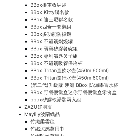
BBox推車收納袋
BBox Kitty聯名款
BBox 迪士尼聯名款
BBox四合一套裝組
BBox多功能防掉鏈
BBox 不鏽鋼燜燒罐
BBox 寶寶矽膠餐碗組
BBox 專利湯匙叉子組
BBox 不鏽鋼吸管保冷杯
BBox Tritan直飲水壺(450ml600ml)
BBox Tritan隨行水壺(450ml600ml)
(第二代)升級版 澳洲 BBox 防漏學習水杯
BBox 野餐便當盒迷你野餐便當盒零食盒
bbox矽膠軟湯匙兩入組
ZAZU好朋友
Maylily波蘭織品
竹纖柔雲毯
竹纖涼感萬用巾