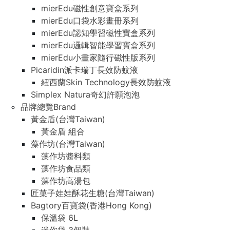
mierEdu磁性創意寶盒系列
mierEdu口袋水彩畫冊系列
mierEdu認知學習磁性寶盒系列
mierEdu邏輯智能學習寶盒系列
mierEdu小畫家隨行磁性版系列
Picaridin派卡瑞丁長效防蚊液
紐西蘭Skin Technology長效防蚊液
Simplex Natura奇幻許願泡泡
品牌總覽Brand
黃金盾(台灣Taiwan)
黃金盾 組合
藻作坊(台灣Taiwan)
藻作坊醬料類
藻作坊食品類
藻作坊高湯包
匠菓子娃娃酥花生糖(台灣Taiwan)
Bagtory百寶袋(香港Hong Kong)
保溫袋 6L