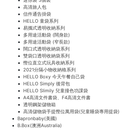
迷你袋 3個裝
高清旅人包
信件通告掛袋
HELLO 童袋系列
易攜式透明收納系列
多用途活動袋 (闊身款)
多用途活動袋 (窄長款)
闊口式透明收納袋系列
雙袋口透明收納袋系列
慳位直立式玩具收納系列
2021分隔小物收納格系列
HELLO Boxy 今天午餐自己袋
HELLO Simply 後背包
HELLO Slimily 兒童撞色功課袋
A4高清文件書袋、F4高清文件書
透明鋼架儲物箱
高清儲物袋手提慳位萬用袋(兒童睡袋專用提袋)
Bapronbaby(美國)
B.Box(澳洲Australia)