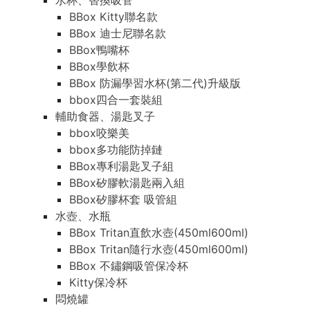
水杯、替換吸管
BBox Kitty聯名款
BBox 迪士尼聯名款
BBox鴨嘴杯
BBox學飲杯
BBox 防漏學習水杯(第二代)升級版
bbox四合一套裝組
輔助食器、湯匙叉子
bbox咬樂美
bbox多功能防掉鏈
BBox專利湯匙叉子組
BBox矽膠軟湯匙兩入組
BBox矽膠杯套 吸管組
水壺、水瓶
BBox Tritan直飲水壺(450ml600ml)
BBox Tritan隨行水壺(450ml600ml)
BBox 不鏽鋼吸管保冷杯
Kitty保冷杯
悶燒罐