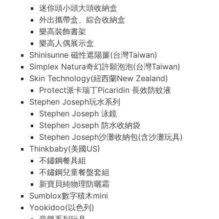
迷你頭小頭大頭收納盒
外出攜帶盒、綜合收納盒
樂高裝飾書架
樂高人偶展示盒
Shinisunne 磁性遮陽簾(台灣Taiwan)
Simplex Natura奇幻許願泡泡(台灣Taiwan)
Skin Technology(紐西蘭New Zealand)
Protect派卡瑞丁Picaridin 長效防蚊液
Stephen Joseph玩水系列
Stephen Joseph 泳鏡
Stephen Joseph 防水收納袋
Stephen Joseph沙灘收納包(含沙灘玩具)
Thinkbaby(美國US)
不鏽鋼餐具組
不鏽鋼兒童餐盤套組
新寶貝純物理防曬霜
Sumblox數字積木mini
Yookidoo(以色列)