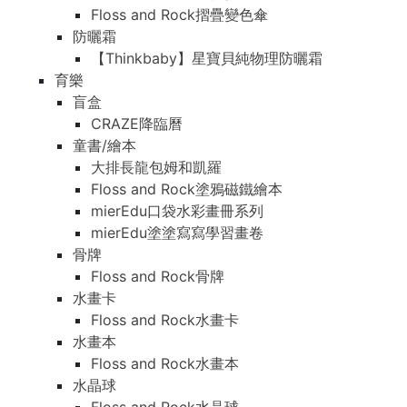
Floss and Rock摺疊變色傘
防曬霜
【Thinkbaby】星寶貝純物理防曬霜
育樂
盲盒
CRAZE降臨曆
童書/繪本
大排長龍包姆和凱羅
Floss and Rock塗鴉磁鐵繪本
mierEdu口袋水彩畫冊系列
mierEdu塗塗寫寫學習畫卷
骨牌
Floss and Rock骨牌
水畫卡
Floss and Rock水畫卡
水畫本
Floss and Rock水畫本
水晶球