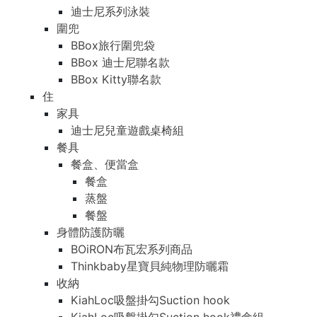
迪士尼系列泳裝
圍兜
BBox旅行圍兜袋
BBox 迪士尼聯名款
BBox Kitty聯名款
住
家具
迪士尼兒童遊戲桌椅組
餐具
餐盒、便當盒
餐盒
蒸盤
餐盤
身體防護防曬
BOiRON布瓦宏系列商品
Thinkbaby星寶貝純物理防曬霜
收納
KiahLoc吸盤掛勾Suction hook