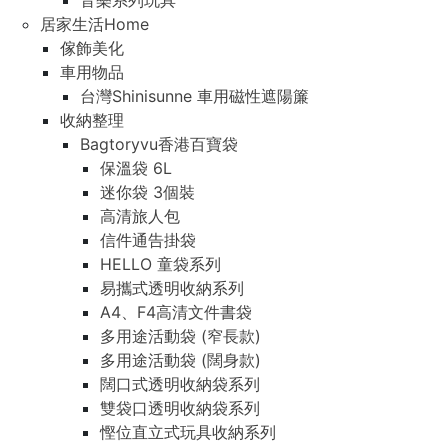
音樂系列玩具
居家生活Home
傢飾美化
車用物品
台灣Shinisunne 車用磁性遮陽簾
收納整理
Bagtoryvu香港百寶袋
保溫袋 6L
迷你袋 3個裝
高清旅人包
信件通告掛袋
HELLO 童袋系列
易攜式透明收納系列
A4、F4高清文件書袋
多用途活動袋 (窄長款)
多用途活動袋 (闊身款)
闊口式透明收納袋系列
雙袋口透明收納袋系列
慳位直立式玩具收納系列