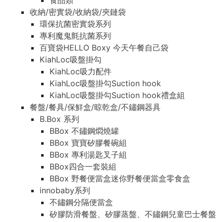
食品類
收納/密實袋/收納袋/夾鏈袋
環保抗菌密實袋系列
專利魔鬼氈抗菌系列
百寶袋HELLO Boxy 今天午餐自己袋
KiahLoc吸盤掛勾
KiahLoc吸力配件
KiahLoc吸盤掛勾Suction hook
KiahLoc吸盤掛勾Suction hook禮盒組
餐盤/餐具/保鮮盒/晾乾盒/不鏽鋼器具
B.Box 系列
BBox 不鏽鋼燜燒罐
BBox 寶寶矽膠餐碗組
BBox 專利湯匙叉子組
BBox四合一套裝組
BBox 野餐便當盒迷你野餐便當盒零食盒
innobaby系列
不鏽鋼分隔便當盒
矽膠防滑餐盤、矽膠蒸盤、不鏽鋼兒童巴士餐盤