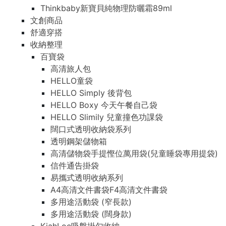
Thinkbaby新寶貝純物理防曬霜89ml
文創商品
舒適穿搭
收納整理
百寶袋
高清旅人包
HELLO童袋
HELLO Simply 後背包
HELLO Boxy 今天午餐自己袋
HELLO Slimily 兒童撞色功課袋
闊口式透明收納袋系列
透明鋼架儲物箱
高清儲物袋手提慳位萬用袋(兒童睡袋專用提袋)
信件通告掛袋
易攜式透明收納系列
A4高清文件書袋F4高清文件書袋
多用途活動袋 (窄長款)
多用途活動袋 (闊身款)