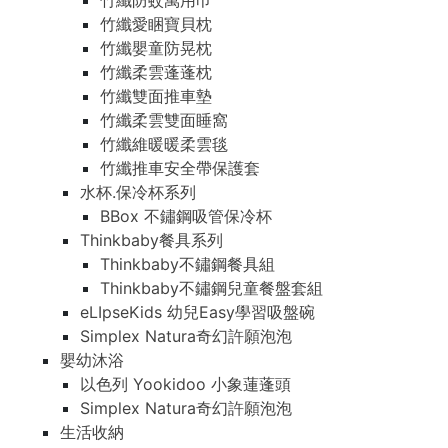
竹纖防蚊萬用巾
竹纖愛睏寶貝枕
竹纖嬰童防晃枕
竹纖柔雲蓬蓬枕
竹纖雙面推車墊
竹纖柔雲雙面睡窩
竹纖維暖暖柔雲毯
竹纖推車安全帶保護套
水杯.保冷杯系列
BBox 不鏽鋼吸管保冷杯
Thinkbaby餐具系列
Thinkbaby不鏽鋼餐具組
Thinkbaby不鏽鋼兒童餐盤套組
eLIpseKids 幼兒Easy學習吸盤碗
Simplex Natura奇幻許願泡泡
嬰幼沐浴
以色列 Yookidoo 小象蓮蓬頭
Simplex Natura奇幻許願泡泡
生活收納