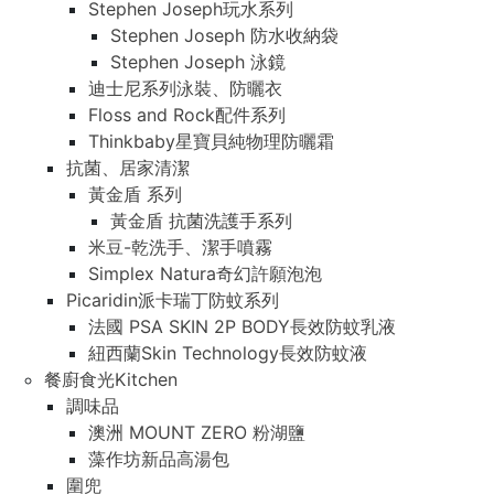
Stephen Joseph玩水系列
Stephen Joseph 防水收納袋
Stephen Joseph 泳鏡
迪士尼系列泳裝、防曬衣
Floss and Rock配件系列
Thinkbaby星寶貝純物理防曬霜
抗菌、居家清潔
黃金盾 系列
黃金盾 抗菌洗護手系列
米豆-乾洗手、潔手噴霧
Simplex Natura奇幻許願泡泡
Picaridin派卡瑞丁防蚊系列
法國 PSA SKIN 2P BODY長效防蚊乳液
紐西蘭Skin Technology長效防蚊液
餐廚食光Kitchen
調味品
澳洲 MOUNT ZERO 粉湖鹽
藻作坊新品高湯包
圍兜