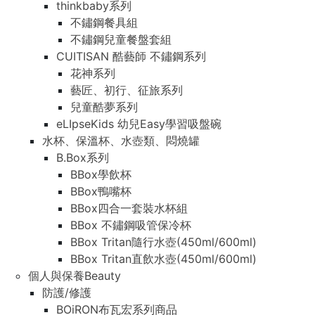
thinkbaby系列
不鏽鋼餐具組
不鏽鋼兒童餐盤套組
CUITISAN 酷藝師 不鏽鋼系列
花神系列
藝匠、初行、征旅系列
兒童酷夢系列
eLIpseKids 幼兒Easy學習吸盤碗
水杯、保溫杯、水壺類、悶燒罐
B.Box系列
BBox學飲杯
BBox鴨嘴杯
BBox四合一套裝水杯組
BBox 不鏽鋼吸管保冷杯
BBox Tritan隨行水壺(450ml/600ml)
BBox Tritan直飲水壺(450ml/600ml)
個人與保養Beauty
防護/修護
BOiRON布瓦宏系列商品