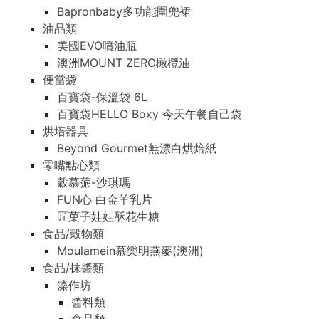
Bapronbaby多功能圍兜裙
油品類
美國EVO噴油瓶
澳洲MOUNT ZERO橄欖油
便當袋
百寶袋-保溫袋 6L
百寶袋HELLO Boxy 今天午餐自己袋
烘培器具
Beyond Gourmet無漂白烘焙紙
零嘴點心類
穀慕蒎-沙琪瑪
FUN心 白金羊乳片
匠菓子娃娃酥花生糖
食品/穀物類
Moulamein慕樂明燕麥(澳洲)
食品/抹醬類
藻作坊
醬料類