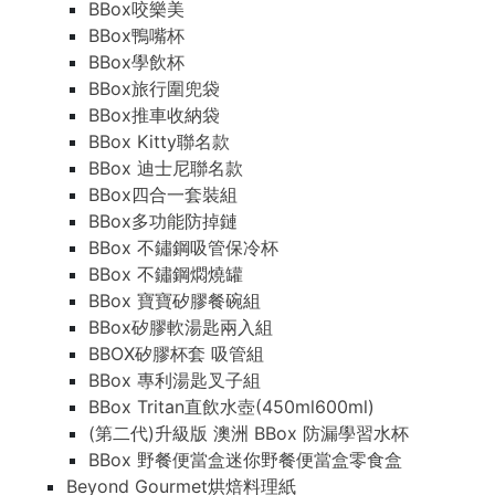
BBox咬樂美
BBox鴨嘴杯
BBox學飲杯
BBox旅行圍兜袋
BBox推車收納袋
BBox Kitty聯名款
BBox 迪士尼聯名款
BBox四合一套裝組
BBox多功能防掉鏈
BBox 不鏽鋼吸管保冷杯
BBox 不鏽鋼燜燒罐
BBox 寶寶矽膠餐碗組
BBox矽膠軟湯匙兩入組
BBOX矽膠杯套 吸管組
BBox 專利湯匙叉子組
BBox Tritan直飲水壺(450ml600ml)
(第二代)升級版 澳洲 BBox 防漏學習水杯
BBox 野餐便當盒迷你野餐便當盒零食盒
Beyond Gourmet烘焙料理紙