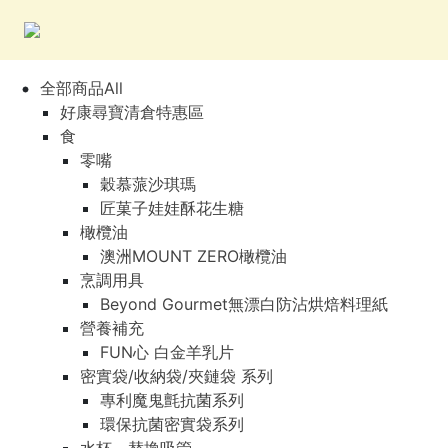
全部商品All
好康尋寶清倉特惠區
食
零嘴
穀慕蒎沙琪瑪
匠菓子娃娃酥花生糖
橄欖油
澳洲MOUNT ZERO橄欖油
烹調用具
Beyond Gourmet無漂白防沾烘焙料理紙
營養補充
FUN心 白金羊乳片
密實袋/收納袋/夾鏈袋 系列
專利魔鬼氈抗菌系列
環保抗菌密實袋系列