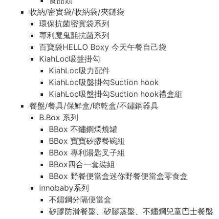
食品類
收納/密實袋/收納袋/夾鏈袋
環保抗菌密實袋系列
專利魔鬼氈抗菌系列
百寶袋HELLO Boxy 今天午餐自己袋
KiahLoc吸盤掛勾
KiahLoc吸力配件
KiahLoc吸盤掛勾Suction hook
KiahLoc吸盤掛勾Suction hook禮盒組
餐盤/餐具/保鮮盒/晾乾盒/不鏽鋼器具
B.Box 系列
BBox 不鏽鋼燜燒罐
BBox 寶寶矽膠餐碗組
BBox 專利湯匙叉子組
BBox四合一套裝組
BBox 野餐便當盒迷你野餐便當盒零食盒
innobaby系列
不鏽鋼分隔便當盒
矽膠防滑餐盤、矽膠蒸盤、不鏽鋼兒童巴士餐盤