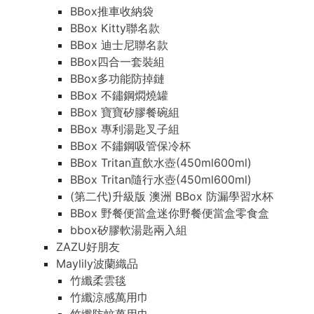
BBox推車收納袋
BBox Kitty聯名款
BBox 迪士尼聯名款
BBox四合一套裝組
BBox多功能防掉鏈
BBox 不鏽鋼燜燒罐
BBox 寶寶矽膠餐碗組
BBox 專利湯匙叉子組
BBox 不鏽鋼吸管保冷杯
BBox Tritan直飲水壺(450ml600ml)
BBox Tritan隨行水壺(450ml600ml)
(第二代)升級版 澳洲 BBox 防漏學習水杯
BBox 野餐便當盒迷你野餐便當盒零食盒
bbox矽膠軟湯匙兩入組
ZAZU好朋友
Maylily波蘭織品
竹纖柔雲毯
竹纖涼感萬用巾