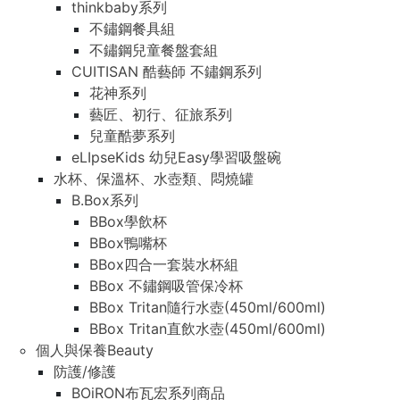
thinkbaby系列
不鏽鋼餐具組
不鏽鋼兒童餐盤套組
CUITISAN 酷藝師 不鏽鋼系列
花神系列
藝匠、初行、征旅系列
兒童酷夢系列
eLIpseKids 幼兒Easy學習吸盤碗
水杯、保溫杯、水壺類、悶燒罐
B.Box系列
BBox學飲杯
BBox鴨嘴杯
BBox四合一套裝水杯組
BBox 不鏽鋼吸管保冷杯
BBox Tritan隨行水壺(450ml/600ml)
BBox Tritan直飲水壺(450ml/600ml)
個人與保養Beauty
防護/修護
BOiRON布瓦宏系列商品