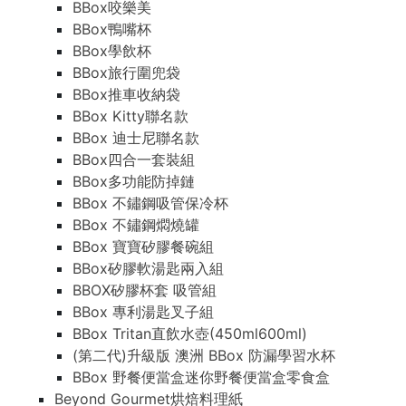
BBox咬樂美
BBox鴨嘴杯
BBox學飲杯
BBox旅行圍兜袋
BBox推車收納袋
BBox Kitty聯名款
BBox 迪士尼聯名款
BBox四合一套裝組
BBox多功能防掉鏈
BBox 不鏽鋼吸管保冷杯
BBox 不鏽鋼燜燒罐
BBox 寶寶矽膠餐碗組
BBox矽膠軟湯匙兩入組
BBOX矽膠杯套 吸管組
BBox 專利湯匙叉子組
BBox Tritan直飲水壺(450ml600ml)
(第二代)升級版 澳洲 BBox 防漏學習水杯
BBox 野餐便當盒迷你野餐便當盒零食盒
Beyond Gourmet烘焙料理紙