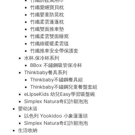
竹纖防蚊萬用巾
竹纖愛睏寶貝枕
竹纖嬰童防晃枕
竹纖柔雲蓬蓬枕
竹纖雙面推車墊
竹纖柔雲雙面睡窩
竹纖維暖暖柔雲毯
竹纖推車安全帶保護套
水杯.保冷杯系列
BBox 不鏽鋼吸管保冷杯
Thinkbaby餐具系列
Thinkbaby不鏽鋼餐具組
Thinkbaby不鏽鋼兒童餐盤套組
eLIpseKids 幼兒Easy學習吸盤碗
Simplex Natura奇幻許願泡泡
嬰幼沐浴
以色列 Yookidoo 小象蓮蓬頭
Simplex Natura奇幻許願泡泡
生活收納