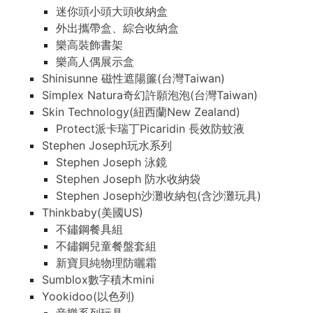
迷你頭小頭大頭收納盒
外出攜帶盒、綜合收納盒
樂高裝飾書架
樂高人偶展示盒
Shinisunne 磁性遮陽簾(台灣Taiwan)
Simplex Natura奇幻許願泡泡(台灣Taiwan)
Skin Technology(紐西蘭New Zealand)
Protect派卡瑞丁Picaridin 長效防蚊液
Stephen Joseph玩水系列
Stephen Joseph 泳鏡
Stephen Joseph 防水收納袋
Stephen Joseph沙灘收納包(含沙灘玩具)
Thinkbaby(美國US)
不鏽鋼餐具組
不鏽鋼兒童餐盤套組
新寶貝純物理防曬霜
Sumblox數字積木mini
Yookidoo(以色列)