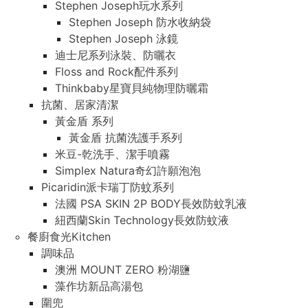
Stephen Joseph玩水系列
Stephen Joseph 防水收納袋
Stephen Joseph 泳鏡
迪士尼系列泳裝、防曬衣
Floss and Rock配件系列
Thinkbaby星寶貝純物理防曬霜
抗菌、居家清潔
黃金盾 系列
黃金盾 抗菌洗護手系列
米豆-乾洗手、潔手噴霧
Simplex Natura奇幻許願泡泡
Picaridin派卡瑞丁防蚊系列
法國 PSA SKIN 2P BODY長效防蚊乳液
紐西蘭Skin Technology長效防蚊液
餐廚食光Kitchen
調味品
澳洲 MOUNT ZERO 粉湖鹽
藻作坊新品高湯包
圍兜