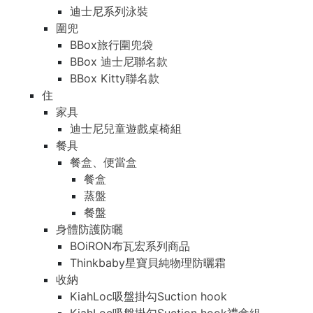
迪士尼系列泳裝
圍兜
BBox旅行圍兜袋
BBox 迪士尼聯名款
BBox Kitty聯名款
住
家具
迪士尼兒童遊戲桌椅組
餐具
餐盒、便當盒
餐盒
蒸盤
餐盤
身體防護防曬
BOiRON布瓦宏系列商品
Thinkbaby星寶貝純物理防曬霜
收納
KiahLoc吸盤掛勾Suction hook