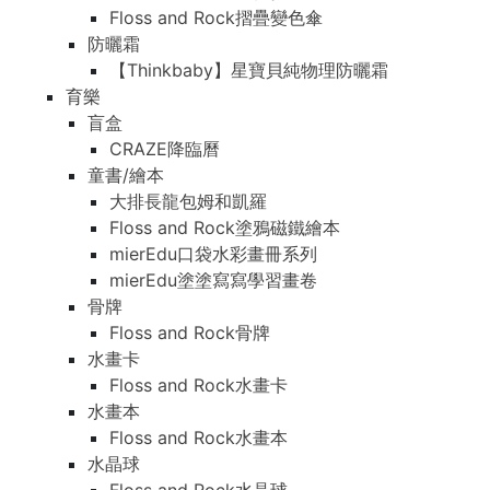
Floss and Rock摺疊變色傘
防曬霜
【Thinkbaby】星寶貝純物理防曬霜
育樂
盲盒
CRAZE降臨曆
童書/繪本
大排長龍包姆和凱羅
Floss and Rock塗鴉磁鐵繪本
mierEdu口袋水彩畫冊系列
mierEdu塗塗寫寫學習畫卷
骨牌
Floss and Rock骨牌
水畫卡
Floss and Rock水畫卡
水畫本
Floss and Rock水畫本
水晶球