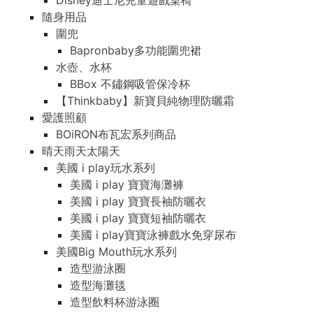
Disney迪士尼兒童遊戲桌椅
隨身用品
圍兜
Bapronbaby多功能圍兜裙
水壺、水杯
BBox 不鏽鋼吸管保冷杯
【Thinkbaby】新寶貝純物理防曬霜
愛護照顧
BOiRON布瓦宏系列商品
晴天雨天太陽天
美國 i play玩水系列
美國 i play 寶寶海灘褲
美國 i play 寶寶長袖防曬衣
美國 i play 寶寶短袖防曬衣
美國 i play寶寶泳褲戲水免穿尿布
美國Big Mouth玩水系列
造型游泳圈
造型海灘毯
造型飲料杯游泳圈