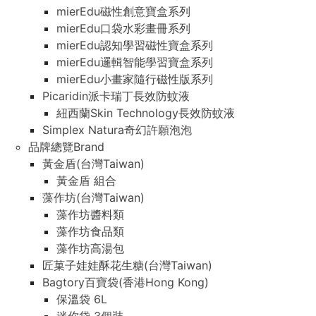
mierEdu磁性創意寶盒系列
mierEdu口袋水彩畫冊系列
mierEdu認知學習磁性寶盒系列
mierEdu邏輯智能學習寶盒系列
mierEdu小畫家隨行磁性版系列
Picaridin派卡瑞丁長效防蚊液
紐西蘭Skin Technology長效防蚊液
Simplex Natura奇幻許願泡泡
品牌總覽Brand
黃金盾(台灣Taiwan)
黃金盾 組合
藻作坊(台灣Taiwan)
藻作坊醬料類
藻作坊食品類
藻作坊高湯包
匠菓子娃娃酥花生糖(台灣Taiwan)
Bagtory百寶袋(香港Hong Kong)
保溫袋 6L