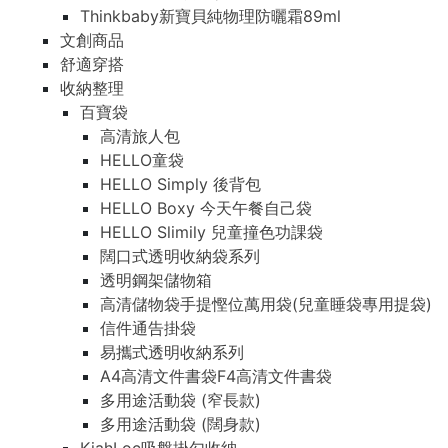
Thinkbaby新寶貝純物理防曬霜89ml
文創商品
舒適穿搭
收納整理
百寶袋
高清旅人包
HELLO童袋
HELLO Simply 後背包
HELLO Boxy 今天午餐自己袋
HELLO Slimily 兒童撞色功課袋
闊口式透明收納袋系列
透明鋼架儲物箱
高清儲物袋手提慳位萬用袋(兒童睡袋專用提袋)
信件通告掛袋
易攜式透明收納系列
A4高清文件書袋F4高清文件書袋
多用途活動袋 (窄長款)
多用途活動袋 (闊身款)