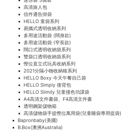
迷你袋 3個裝
高清旅人包
信件通告掛袋
HELLO 童袋系列
易攜式透明收納系列
多用途活動袋 (闊身款)
多用途活動袋 (窄長款)
闊口式透明收納袋系列
雙袋口透明收納袋系列
慳位直立式玩具收納系列
2021分隔小物收納格系列
HELLO Boxy 今天午餐自己袋
HELLO Simply 後背包
HELLO Slimily 兒童撞色功課袋
A4高清文件書袋、F4高清文件書
透明鋼架儲物箱
高清儲物袋手提慳位萬用袋(兒童睡袋專用提袋)
Bapronbaby(美國)
B.Box(澳洲Australia)