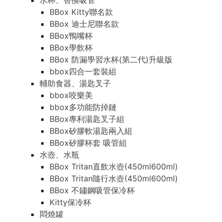
水杯、替換吸管
BBox Kitty聯名款
BBox 迪士尼聯名款
BBox鴨嘴杯
BBox學飲杯
BBox 防漏學習水杯(第二代)升級版
bbox四合一套裝組
輔助食器、湯匙叉子
bbox咬樂美
bbox多功能防掉鏈
BBox專利湯匙叉子組
BBox矽膠軟湯匙兩入組
BBox矽膠杯套 吸管組
水壺、水瓶
BBox Tritan直飲水壺(450ml600ml)
BBox Tritan隨行水壺(450ml600ml)
BBox 不鏽鋼吸管保冷杯
Kitty保冷杯
悶燒罐