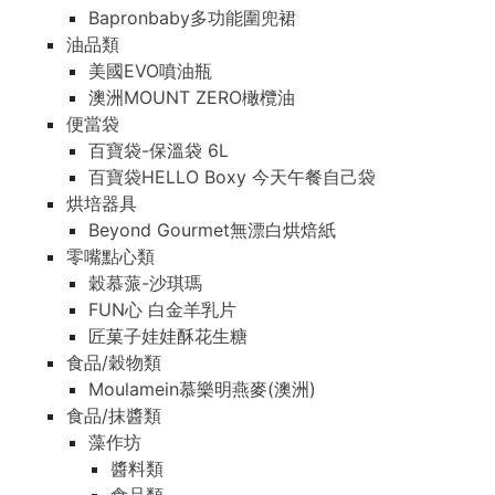
Bapronbaby多功能圍兜裙
油品類
美國EVO噴油瓶
澳洲MOUNT ZERO橄欖油
便當袋
百寶袋-保溫袋 6L
百寶袋HELLO Boxy 今天午餐自己袋
烘培器具
Beyond Gourmet無漂白烘焙紙
零嘴點心類
穀慕蒎-沙琪瑪
FUN心 白金羊乳片
匠菓子娃娃酥花生糖
食品/穀物類
Moulamein慕樂明燕麥(澳洲)
食品/抹醬類
藻作坊
醬料類