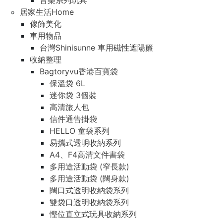
音樂系列玩具
居家生活Home
傢飾美化
車用物品
台灣Shinisunne 車用磁性遮陽簾
收納整理
Bagtoryvu香港百寶袋
保溫袋 6L
迷你袋 3個裝
高清旅人包
信件通告掛袋
HELLO 童袋系列
易攜式透明收納系列
A4、F4高清文件書袋
多用途活動袋 (窄長款)
多用途活動袋 (闊身款)
闊口式透明收納袋系列
雙袋口透明收納袋系列
慳位直立式玩具收納系列