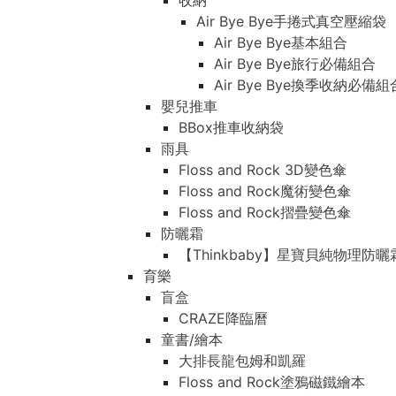
收納
Air Bye Bye手捲式真空壓縮袋
Air Bye Bye基本組合
Air Bye Bye旅行必備組合
Air Bye Bye換季收納必
嬰兒推車
BBox推車收納袋
雨具
Floss and Rock 3D變色傘
Floss and Rock魔術變色傘
Floss and Rock摺疊變色傘
防曬霜
【Thinkbaby】星寶貝純物理防曬
育樂
盲盒
CRAZE降臨曆
童書/繪本
大排長龍包姆和凱羅
Floss and Rock塗鴉磁鐵繪本