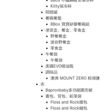
BBox 不鏽鋼吸管保冷杯
Kitty保冷杯
悶燒罐
餐碗餐盤
BBox 寶寶矽膠餐碗組
便當盒、餐盒、零食盒
野餐餐盒
迷你野餐盒
零食盒
午餐袋
午餐袋
美國EVO噴油瓶
調味品
澳洲 MOUNT ZERO 粉湖鹽
衣
Bapronbaby多功能圍兜裙
書包、背包、鉛筆袋
Floss and Rock腰包
Floss and Rock錢包