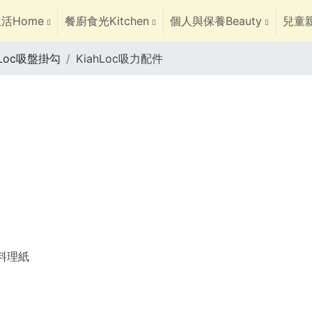
活Home
餐廚食光Kitchen
個人與保養Beauty
兒童親
hLoc吸盤掛勾
KiahLoc吸力配件
焙料理紙