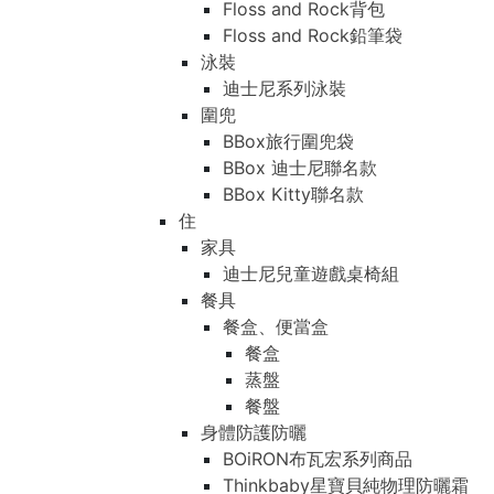
Floss and Rock背包
Floss and Rock鉛筆袋
泳裝
迪士尼系列泳裝
圍兜
BBox旅行圍兜袋
BBox 迪士尼聯名款
BBox Kitty聯名款
住
家具
迪士尼兒童遊戲桌椅組
餐具
餐盒、便當盒
餐盒
蒸盤
餐盤
身體防護防曬
BOiRON布瓦宏系列商品
Thinkbaby星寶貝純物理防曬霜