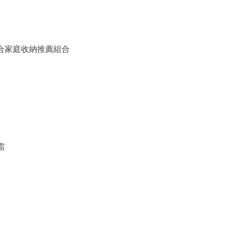
備組合家庭收納推薦組合
霜