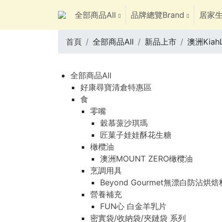
全部商品All
品牌總覽Brand
居家生
首頁
全部商品All
新品上市
澳洲Kia
全部商品All
好康尋寶清倉特惠區
食
零嘴
穀慕蒎沙琪瑪
匠菓子娃娃酥花生糖
橄欖油
澳洲MOUNT ZERO橄欖油
烹調用具
Beyond Gourmet無漂白防沾烘
營養補充
FUN心 白金羊乳片
密實袋/收納袋/夾鏈袋 系列