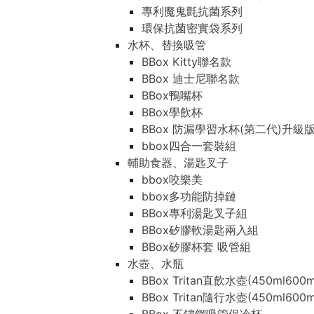
專利魔鬼氈抗菌系列
環保抗菌密實袋系列
水杯、替換吸管
BBox Kitty聯名款
BBox 迪士尼聯名款
BBox鴨嘴杯
BBox學飲杯
BBox 防漏學習水杯(第二代)升級
bbox四合一套裝組
輔助食器、湯匙叉子
bbox咬樂美
bbox多功能防掉鏈
BBox專利湯匙叉子組
BBox矽膠軟湯匙兩入組
BBox矽膠杯套 吸管組
水壺、水瓶
BBox Tritan直飲水壺(450ml600m
BBox Tritan隨行水壺(450ml600m