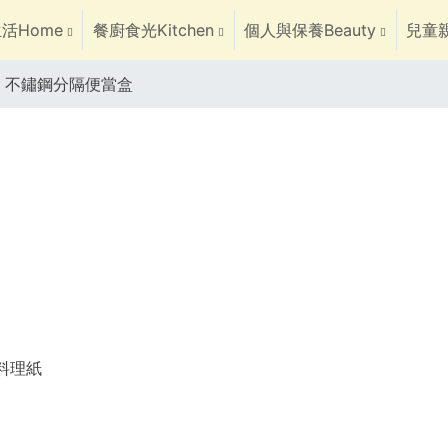
活Home
餐廚食光Kitchen
個人與保養Beauty
兒童親
aby 不鏽鋼分隔便當盒
焙料理紙