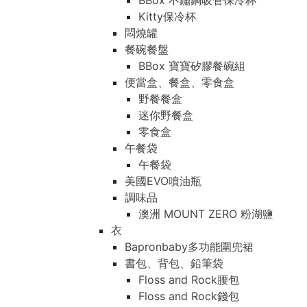
BBox 不鏽鋼吸管保冷杯
Kitty保冷杯
悶燒罐
餐碗餐盤
BBox 寶寶矽膠餐碗組
便當盒、餐盒、零食盒
野餐餐盒
迷你野餐盒
零食盒
午餐袋
午餐袋
美國EVO噴油瓶
調味品
澳洲 MOUNT ZERO 粉湖鹽
衣
Bapronbaby多功能圍兜裙
書包、背包、鉛筆袋
Floss and Rock腰包
Floss and Rock錢包