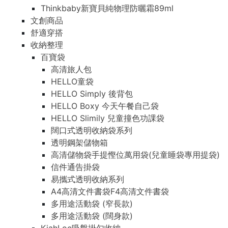
Thinkbaby新寶貝純物理防曬霜89ml
文創商品
舒適穿搭
收納整理
百寶袋
高清旅人包
HELLO童袋
HELLO Simply 後背包
HELLO Boxy 今天午餐自己袋
HELLO Slimily 兒童撞色功課袋
闊口式透明收納袋系列
透明鋼架儲物箱
高清儲物袋手提慳位萬用袋(兒童睡袋專用提袋)
信件通告掛袋
易攜式透明收納系列
A4高清文件書袋F4高清文件書袋
多用途活動袋 (窄長款)
多用途活動袋 (闊身款)