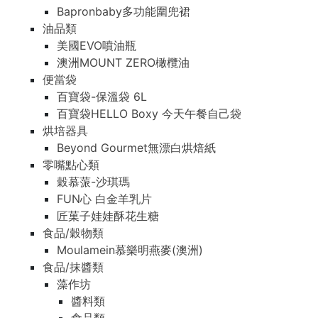
Bapronbaby多功能圍兜裙
油品類
美國EVO噴油瓶
澳洲MOUNT ZERO橄欖油
便當袋
百寶袋-保溫袋 6L
百寶袋HELLO Boxy 今天午餐自己袋
烘培器具
Beyond Gourmet無漂白烘焙紙
零嘴點心類
穀慕蒎-沙琪瑪
FUN心 白金羊乳片
匠菓子娃娃酥花生糖
食品/穀物類
Moulamein慕樂明燕麥(澳洲)
食品/抹醬類
藻作坊
醬料類