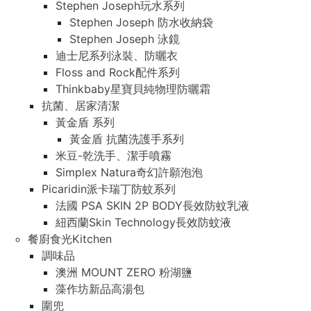
Stephen Joseph玩水系列
Stephen Joseph 防水收納袋
Stephen Joseph 泳鏡
迪士尼系列泳裝、防曬衣
Floss and Rock配件系列
Thinkbaby星寶貝純物理防曬霜
抗菌、居家清潔
黃金盾 系列
黃金盾 抗菌洗護手系列
米豆-乾洗手、潔手噴霧
Simplex Natura奇幻許願泡泡
Picaridin派卡瑞丁防蚊系列
法國 PSA SKIN 2P BODY長效防蚊乳液
紐西蘭Skin Technology長效防蚊液
餐廚食光Kitchen
調味品
澳洲 MOUNT ZERO 粉湖鹽
藻作坊新品高湯包
圍兜