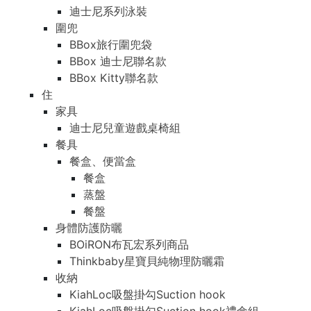
迪士尼系列泳裝
圍兜
BBox旅行圍兜袋
BBox 迪士尼聯名款
BBox Kitty聯名款
住
家具
迪士尼兒童遊戲桌椅組
餐具
餐盒、便當盒
餐盒
蒸盤
餐盤
身體防護防曬
BOiRON布瓦宏系列商品
Thinkbaby星寶貝純物理防曬霜
收納
KiahLoc吸盤掛勾Suction hook