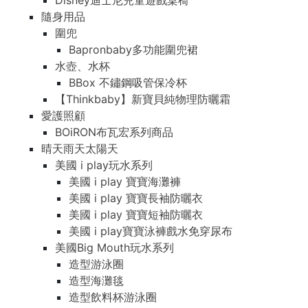
Disney迪士尼兒童遊戲桌椅
隨身用品
圍兜
Bapronbaby多功能圍兜裙
水壺、水杯
BBox 不鏽鋼吸管保冷杯
【Thinkbaby】新寶貝純物理防曬霜
愛護照顧
BOiRON布瓦宏系列商品
晴天雨天太陽天
美國 i play玩水系列
美國 i play 寶寶海灘褲
美國 i play 寶寶長袖防曬衣
美國 i play 寶寶短袖防曬衣
美國 i play寶寶泳褲戲水免穿尿布
美國Big Mouth玩水系列
造型游泳圈
造型海灘毯
造型飲料杯游泳圈