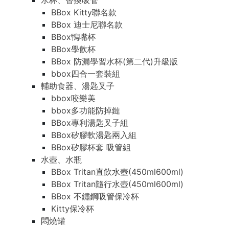
水杯、替換吸管
BBox Kitty聯名款
BBox 迪士尼聯名款
BBox鴨嘴杯
BBox學飲杯
BBox 防漏學習水杯(第二代)升級版
bbox四合一套裝組
輔助食器、湯匙叉子
bbox咬樂美
bbox多功能防掉鏈
BBox專利湯匙叉子組
BBox矽膠軟湯匙兩入組
BBox矽膠杯套 吸管組
水壺、水瓶
BBox Tritan直飲水壺(450ml600ml)
BBox Tritan隨行水壺(450ml600ml)
BBox 不鏽鋼吸管保冷杯
Kitty保冷杯
悶燒罐