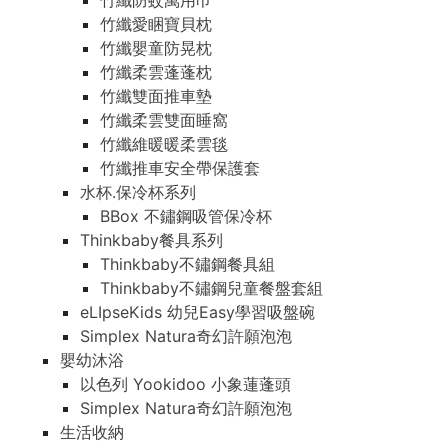
竹纖防蚊萬用巾
竹纖愛睏寶貝枕
竹纖嬰童防晃枕
竹纖柔雲蓬蓬枕
竹纖雙面推車墊
竹纖柔雲雙面睡窩
竹纖維暖暖柔雲毯
竹纖推車安全帶保護套
水杯.保冷杯系列
BBox 不鏽鋼吸管保冷杯
Thinkbaby餐具系列
Thinkbaby不鏽鋼餐具組
Thinkbaby不鏽鋼兒童餐盤套組
eLIpseKids 幼兒Easy學習吸盤碗
Simplex Natura奇幻許願泡泡
嬰幼沐浴
以色列 Yookidoo 小象蓮蓬頭
Simplex Natura奇幻許願泡泡
生活收納