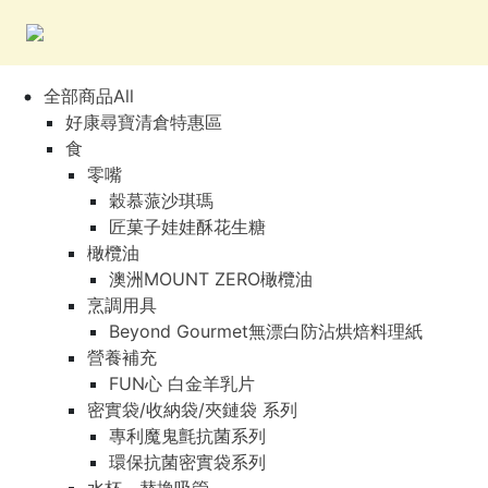
全部商品All
好康尋寶清倉特惠區
食
零嘴
穀慕蒎沙琪瑪
匠菓子娃娃酥花生糖
橄欖油
澳洲MOUNT ZERO橄欖油
烹調用具
Beyond Gourmet無漂白防沾烘焙料理紙
營養補充
FUN心 白金羊乳片
密實袋/收納袋/夾鏈袋 系列
專利魔鬼氈抗菌系列
環保抗菌密實袋系列