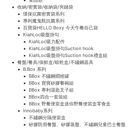
食品類
收納/密實袋/收納袋/夾鏈袋
環保抗菌密實袋系列
專利魔鬼氈抗菌系列
百寶袋HELLO Boxy 今天午餐自己袋
KiahLoc吸盤掛勾
KiahLoc吸力配件
KiahLoc吸盤掛勾Suction hook
KiahLoc吸盤掛勾Suction hook禮盒組
餐盤/餐具/保鮮盒/晾乾盒/不鏽鋼器具
B.Box 系列
BBox 不鏽鋼燜燒罐
BBox 寶寶矽膠餐碗組
BBox 專利湯匙叉子組
BBox四合一套裝組
BBox 野餐便當盒迷你野餐便當盒零食盒
innobaby系列
不鏽鋼分隔便當盒
矽膠防滑餐盤、矽膠蒸盤、不鏽鋼兒童巴士餐盤