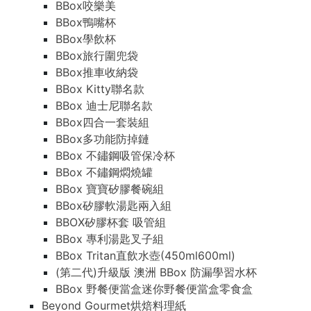
BBox咬樂美
BBox鴨嘴杯
BBox學飲杯
BBox旅行圍兜袋
BBox推車收納袋
BBox Kitty聯名款
BBox 迪士尼聯名款
BBox四合一套裝組
BBox多功能防掉鏈
BBox 不鏽鋼吸管保冷杯
BBox 不鏽鋼燜燒罐
BBox 寶寶矽膠餐碗組
BBox矽膠軟湯匙兩入組
BBOX矽膠杯套 吸管組
BBox 專利湯匙叉子組
BBox Tritan直飲水壺(450ml600ml)
(第二代)升級版 澳洲 BBox 防漏學習水杯
BBox 野餐便當盒迷你野餐便當盒零食盒
Beyond Gourmet烘焙料理紙