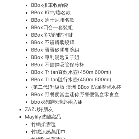
BBox推車收納袋
BBox Kitty聯名款
BBox 迪士尼聯名款
BBox四合一套裝組
BBox多功能防掉鏈
BBox 不鏽鋼燜燒罐
BBox 寶寶矽膠餐碗組
BBox 專利湯匙叉子組
BBox 不鏽鋼吸管保冷杯
BBox Tritan直飲水壺(450ml600ml)
BBox Tritan隨行水壺(450ml600ml)
(第二代)升級版 澳洲 BBox 防漏學習水杯
BBox 野餐便當盒迷你野餐便當盒零食盒
bbox矽膠軟湯匙兩入組
ZAZU好朋友
Maylily波蘭織品
竹纖柔雲毯
竹纖涼感萬用巾