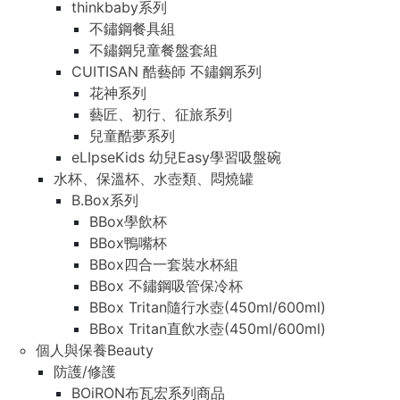
thinkbaby系列
不鏽鋼餐具組
不鏽鋼兒童餐盤套組
CUITISAN 酷藝師 不鏽鋼系列
花神系列
藝匠、初行、征旅系列
兒童酷夢系列
eLIpseKids 幼兒Easy學習吸盤碗
水杯、保溫杯、水壺類、悶燒罐
B.Box系列
BBox學飲杯
BBox鴨嘴杯
BBox四合一套裝水杯組
BBox 不鏽鋼吸管保冷杯
BBox Tritan隨行水壺(450ml/600ml)
BBox Tritan直飲水壺(450ml/600ml)
個人與保養Beauty
防護/修護
BOiRON布瓦宏系列商品