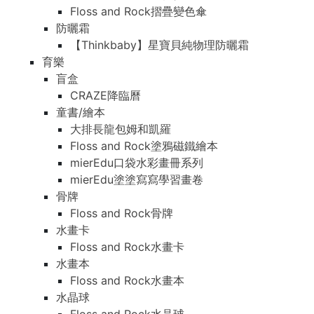
Floss and Rock摺疊變色傘
防曬霜
【Thinkbaby】星寶貝純物理防曬霜
育樂
盲盒
CRAZE降臨曆
童書/繪本
大排長龍包姆和凱羅
Floss and Rock塗鴉磁鐵繪本
mierEdu口袋水彩畫冊系列
mierEdu塗塗寫寫學習畫卷
骨牌
Floss and Rock骨牌
水畫卡
Floss and Rock水畫卡
水畫本
Floss and Rock水畫本
水晶球