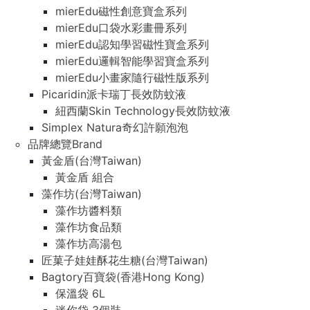
mierEdu磁性創意寶盒系列
mierEdu口袋水彩畫冊系列
mierEdu認知學習磁性寶盒系列
mierEdu邏輯智能學習寶盒系列
mierEdu小畫家隨行磁性版系列
Picaridin派卡瑞丁長效防蚊液
紐西蘭Skin Technology長效防蚊液
Simplex Natura奇幻許願泡泡
品牌總覽Brand
黃金盾(台灣Taiwan)
黃金盾 組合
藻作坊(台灣Taiwan)
藻作坊醬料類
藻作坊食品類
藻作坊高湯包
匠菓子娃娃酥花生糖(台灣Taiwan)
Bagtory百寶袋(香港Hong Kong)
保溫袋 6L