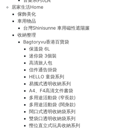
音樂系列玩具
居家生活Home
傢飾美化
車用物品
台灣Shinisunne 車用磁性遮陽簾
收納整理
Bagtoryvu香港百寶袋
保溫袋 6L
迷你袋 3個裝
高清旅人包
信件通告掛袋
HELLO 童袋系列
易攜式透明收納系列
A4、F4高清文件書袋
多用途活動袋 (窄長款)
多用途活動袋 (闊身款)
闊口式透明收納袋系列
雙袋口透明收納袋系列
慳位直立式玩具收納系列