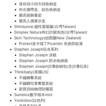
迷你頭小頭大頭收納盒
外出攜帶盒、綜合收納盒
樂高裝飾書架
樂高人偶展示盒
Shinisunne 磁性遮陽簾(台灣Taiwan)
Simplex Natura奇幻許願泡泡(台灣Taiwan)
Skin Technology(紐西蘭New Zealand)
Protect派卡瑞丁Picaridin 長效防蚊液
Stephen Joseph玩水系列
Stephen Joseph 泳鏡
Stephen Joseph 防水收納袋
Stephen Joseph沙灘收納包(含沙灘玩具)
Thinkbaby(美國US)
不鏽鋼餐具組
不鏽鋼兒童餐盤套組
新寶貝純物理防曬霜
Sumblox數字積木mini
Yookidoo(以色列)