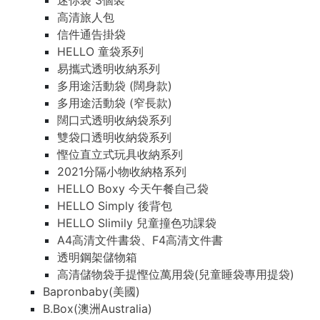
迷你袋 3個裝
高清旅人包
信件通告掛袋
HELLO 童袋系列
易攜式透明收納系列
多用途活動袋 (闊身款)
多用途活動袋 (窄長款)
闊口式透明收納袋系列
雙袋口透明收納袋系列
慳位直立式玩具收納系列
2021分隔小物收納格系列
HELLO Boxy 今天午餐自己袋
HELLO Simply 後背包
HELLO Slimily 兒童撞色功課袋
A4高清文件書袋、F4高清文件書
透明鋼架儲物箱
高清儲物袋手提慳位萬用袋(兒童睡袋專用提袋)
Bapronbaby(美國)
B.Box(澳洲Australia)