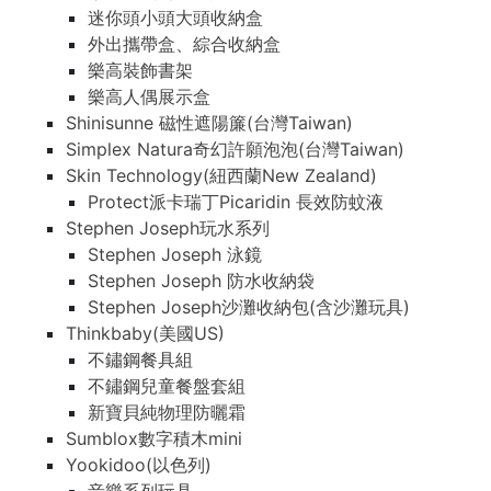
迷你頭小頭大頭收納盒
外出攜帶盒、綜合收納盒
樂高裝飾書架
樂高人偶展示盒
Shinisunne 磁性遮陽簾(台灣Taiwan)
Simplex Natura奇幻許願泡泡(台灣Taiwan)
Skin Technology(紐西蘭New Zealand)
Protect派卡瑞丁Picaridin 長效防蚊液
Stephen Joseph玩水系列
Stephen Joseph 泳鏡
Stephen Joseph 防水收納袋
Stephen Joseph沙灘收納包(含沙灘玩具)
Thinkbaby(美國US)
不鏽鋼餐具組
不鏽鋼兒童餐盤套組
新寶貝純物理防曬霜
Sumblox數字積木mini
Yookidoo(以色列)