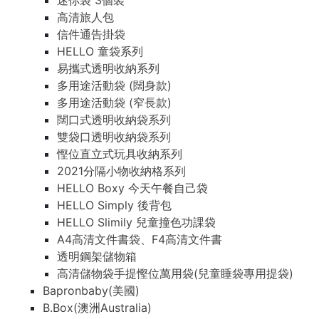
迷你袋 3個裝
高清旅人包
信件通告掛袋
HELLO 童袋系列
易攜式透明收納系列
多用途活動袋 (闊身款)
多用途活動袋 (窄長款)
闊口式透明收納袋系列
雙袋口透明收納袋系列
慳位直立式玩具收納系列
2021分隔小物收納格系列
HELLO Boxy 今天午餐自己袋
HELLO Simply 後背包
HELLO Slimily 兒童撞色功課袋
A4高清文件書袋、F4高清文件書
透明鋼架儲物箱
高清儲物袋手提慳位萬用袋(兒童睡袋專用提袋)
Bapronbaby(美國)
B.Box(澳洲Australia)