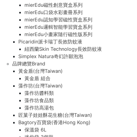
mierEdu磁性創意寶盒系列
mierEdu口袋水彩畫冊系列
mierEdu認知學習磁性寶盒系列
mierEdu邏輯智能學習寶盒系列
mierEdu小畫家隨行磁性版系列
Picaridin派卡瑞丁長效防蚊液
紐西蘭Skin Technology長效防蚊液
Simplex Natura奇幻許願泡泡
品牌總覽Brand
黃金盾(台灣Taiwan)
黃金盾 組合
藻作坊(台灣Taiwan)
藻作坊醬料類
藻作坊食品類
藻作坊高湯包
匠菓子娃娃酥花生糖(台灣Taiwan)
Bagtory百寶袋(香港Hong Kong)
保溫袋 6L