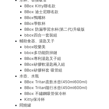
水杯、替換吸管
BBox Kitty聯名款
BBox 迪士尼聯名款
BBox鴨嘴杯
BBox學飲杯
BBox 防漏學習水杯(第二代)升級版
bbox四合一套裝組
輔助食器、湯匙叉子
bbox咬樂美
bbox多功能防掉鏈
BBox專利湯匙叉子組
BBox矽膠軟湯匙兩入組
BBox矽膠杯套 吸管組
水壺、水瓶
BBox Tritan直飲水壺(450ml600ml)
BBox Tritan隨行水壺(450ml600ml)
BBox 不鏽鋼吸管保冷杯
Kitty保冷杯
悶燒罐