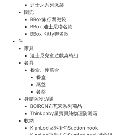
迪士尼系列泳裝
圍兜
BBox旅行圍兜袋
BBox 迪士尼聯名款
BBox Kitty聯名款
住
家具
迪士尼兒童遊戲桌椅組
餐具
餐盒、便當盒
餐盒
蒸盤
餐盤
身體防護防曬
BOiRON布瓦宏系列商品
Thinkbaby星寶貝純物理防曬霜
收納
KiahLoc吸盤掛勾Suction hook