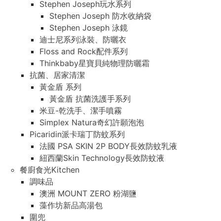
Stephen Joseph玩水系列
Stephen Joseph 防水收納袋
Stephen Joseph 泳鏡
迪士尼系列泳裝、防曬衣
Floss and Rock配件系列
Thinkbaby星寶貝純物理防曬霜
抗菌、居家清潔
黃金盾 系列
黃金盾 抗菌洗護手系列
米豆-乾洗手、潔手噴霧
Simplex Natura奇幻許願泡泡
Picaridin派卡瑞丁防蚊系列
法國 PSA SKIN 2P BODY長效防蚊乳液
紐西蘭Skin Technology長效防蚊液
餐廚食光Kitchen
調味品
澳洲 MOUNT ZERO 粉湖鹽
藻作坊新品高湯包
圍兜