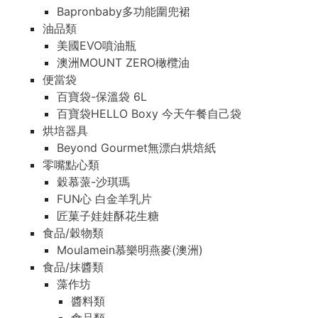
Bapronbaby多功能圍兜裙
油品類
美國EVO噴油瓶
澳洲MOUNT ZERO橄欖油
便當袋
百寶袋-保溫袋 6L
百寶袋HELLO Boxy 今天午餐自己袋
烘培器具
Beyond Gourmet無漂白烘焙紙
零嘴點心類
穀慕蒎-沙琪瑪
FUN心 白金羊乳片
匠菓子娃娃酥花生糖
食品/穀物類
Moulamein慕樂明燕麥(澳洲)
食品/抹醬類
藻作坊
醬料類