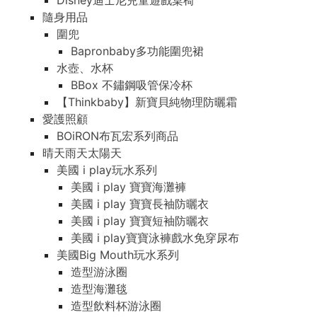
Disney迪士尼兒童遊戲桌椅
隨身用品
圍兜
Bapronbaby多功能圍兜裙
水壺、水杯
BBox 不鏽鋼吸管保冷杯
【Thinkbaby】新寶貝純物理防曬霜
愛護照顧
BOiRON布瓦宏系列商品
晴天雨天太陽天
美國 i play玩水系列
美國 i play 寶寶海灘褲
美國 i play 寶寶長袖防曬衣
美國 i play 寶寶短袖防曬衣
美國 i play寶寶泳褲戲水免穿尿布
美國Big Mouth玩水系列
造型游泳圈
造型海灘毯
造型飲料杯游泳圈