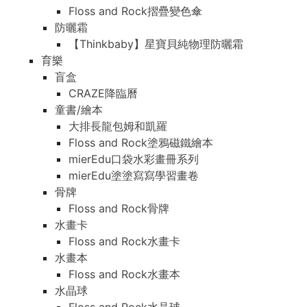
Floss and Rock摺疊變色傘
防曬霜
【Thinkbaby】星寶貝純物理防曬霜
育樂
盲盒
CRAZE降臨曆
童書/繪本
大排長龍包姆和凱羅
Floss and Rock塗鴉磁鐵繪本
mierEdu口袋水彩畫冊系列
mierEdu塗塗寫寫學習畫卷
骨牌
Floss and Rock骨牌
水畫卡
Floss and Rock水畫卡
水畫本
Floss and Rock水畫本
水晶球