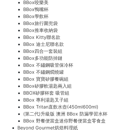
BBox咬樂美
BBox鴨嘴杯
BBox學飲杯
BBox旅行圍兜袋
BBox推車收納袋
BBox Kitty聯名款
BBox 迪士尼聯名款
BBox四合一套裝組
BBox多功能防掉鏈
BBox 不鏽鋼吸管保冷杯
BBox 不鏽鋼燜燒罐
BBox 寶寶矽膠餐碗組
BBox矽膠軟湯匙兩入組
BBOX矽膠杯套 吸管組
BBox 專利湯匙叉子組
BBox Tritan直飲水壺(450ml600ml)
(第二代)升級版 澳洲 BBox 防漏學習水杯
BBox 野餐便當盒迷你野餐便當盒零食盒
Beyond Gourmet烘焙料理紙