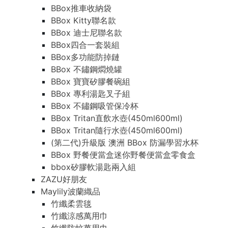
BBox推車收納袋
BBox Kitty聯名款
BBox 迪士尼聯名款
BBox四合一套裝組
BBox多功能防掉鏈
BBox 不鏽鋼燜燒罐
BBox 寶寶矽膠餐碗組
BBox 專利湯匙叉子組
BBox 不鏽鋼吸管保冷杯
BBox Tritan直飲水壺(450ml600ml)
BBox Tritan隨行水壺(450ml600ml)
(第二代)升級版 澳洲 BBox 防漏學習水杯
BBox 野餐便當盒迷你野餐便當盒零食盒
bbox矽膠軟湯匙兩入組
ZAZU好朋友
Maylily波蘭織品
竹纖柔雲毯
竹纖涼感萬用巾