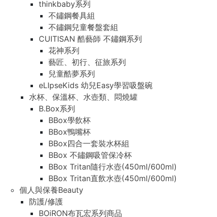
thinkbaby系列
不鏽鋼餐具組
不鏽鋼兒童餐盤套組
CUITISAN 酷藝師 不鏽鋼系列
花神系列
藝匠、初行、征旅系列
兒童酷夢系列
eLIpseKids 幼兒Easy學習吸盤碗
水杯、保溫杯、水壺類、悶燒罐
B.Box系列
BBox學飲杯
BBox鴨嘴杯
BBox四合一套裝水杯組
BBox 不鏽鋼吸管保冷杯
BBox Tritan隨行水壺(450ml/600ml)
BBox Tritan直飲水壺(450ml/600ml)
個人與保養Beauty
防護/修護
BOiRON布瓦宏系列商品