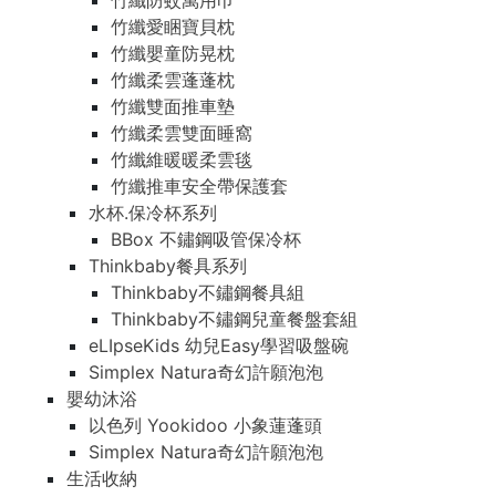
竹纖防蚊萬用巾
竹纖愛睏寶貝枕
竹纖嬰童防晃枕
竹纖柔雲蓬蓬枕
竹纖雙面推車墊
竹纖柔雲雙面睡窩
竹纖維暖暖柔雲毯
竹纖推車安全帶保護套
水杯.保冷杯系列
BBox 不鏽鋼吸管保冷杯
Thinkbaby餐具系列
Thinkbaby不鏽鋼餐具組
Thinkbaby不鏽鋼兒童餐盤套組
eLIpseKids 幼兒Easy學習吸盤碗
Simplex Natura奇幻許願泡泡
嬰幼沐浴
以色列 Yookidoo 小象蓮蓬頭
Simplex Natura奇幻許願泡泡
生活收納