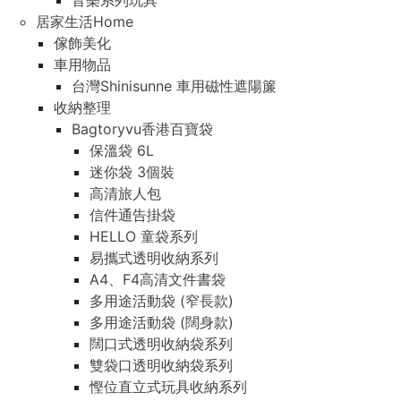
音樂系列玩具
居家生活Home
傢飾美化
車用物品
台灣Shinisunne 車用磁性遮陽簾
收納整理
Bagtoryvu香港百寶袋
保溫袋 6L
迷你袋 3個裝
高清旅人包
信件通告掛袋
HELLO 童袋系列
易攜式透明收納系列
A4、F4高清文件書袋
多用途活動袋 (窄長款)
多用途活動袋 (闊身款)
闊口式透明收納袋系列
雙袋口透明收納袋系列
慳位直立式玩具收納系列