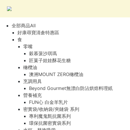
全部商品All
好康尋寶清倉特惠區
食
零嘴
穀慕蒎沙琪瑪
匠菓子娃娃酥花生糖
橄欖油
澳洲MOUNT ZERO橄欖油
烹調用具
Beyond Gourmet無漂白防沾烘焙料理紙
營養補充
FUN心 白金羊乳片
密實袋/收納袋/夾鏈袋 系列
專利魔鬼氈抗菌系列
環保抗菌密實袋系列