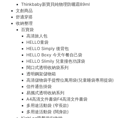
Thinkbaby新寶貝純物理防曬霜89ml
文創商品
舒適穿搭
收納整理
百寶袋
高清旅人包
HELLO童袋
HELLO Simply 後背包
HELLO Boxy 今天午餐自己袋
HELLO Slimily 兒童撞色功課袋
闊口式透明收納袋系列
透明鋼架儲物箱
高清儲物袋手提慳位萬用袋(兒童睡袋專用提袋)
信件通告掛袋
易攜式透明收納系列
A4高清文件書袋F4高清文件書袋
多用途活動袋 (窄長款)
多用途活動袋 (闊身款)