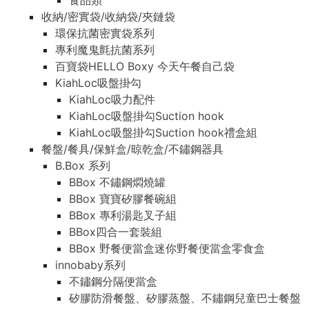
食品類
收納/密實袋/收納袋/夾鏈袋
環保抗菌密實袋系列
專利魔鬼氈抗菌系列
百寶袋HELLO Boxy 今天午餐自己袋
KiahLoc吸盤掛勾
KiahLoc吸力配件
KiahLoc吸盤掛勾Suction hook
KiahLoc吸盤掛勾Suction hook禮盒組
餐盤/餐具/保鮮盒/晾乾盒/不鏽鋼器具
B.Box 系列
BBox 不鏽鋼燜燒罐
BBox 寶寶矽膠餐碗組
BBox 專利湯匙叉子組
BBox四合一套裝組
BBox 野餐便當盒迷你野餐便當盒零食盒
innobaby系列
不鏽鋼分隔便當盒
矽膠防滑餐盤、矽膠蒸盤、不鏽鋼兒童巴士餐盤