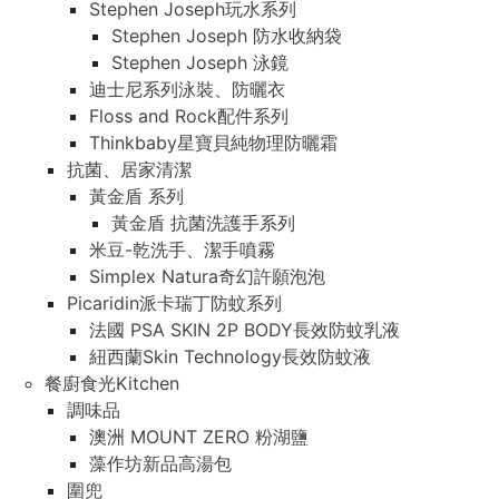
Stephen Joseph玩水系列
Stephen Joseph 防水收納袋
Stephen Joseph 泳鏡
迪士尼系列泳裝、防曬衣
Floss and Rock配件系列
Thinkbaby星寶貝純物理防曬霜
抗菌、居家清潔
黃金盾 系列
黃金盾 抗菌洗護手系列
米豆-乾洗手、潔手噴霧
Simplex Natura奇幻許願泡泡
Picaridin派卡瑞丁防蚊系列
法國 PSA SKIN 2P BODY長效防蚊乳液
紐西蘭Skin Technology長效防蚊液
餐廚食光Kitchen
調味品
澳洲 MOUNT ZERO 粉湖鹽
藻作坊新品高湯包
圍兜