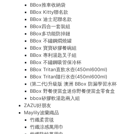
BBox推車收納袋
BBox Kitty聯名款
BBox 迪士尼聯名款
BBox四合一套裝組
BBox多功能防掉鏈
BBox 不鏽鋼燜燒罐
BBox 寶寶矽膠餐碗組
BBox 專利湯匙叉子組
BBox 不鏽鋼吸管保冷杯
BBox Tritan直飲水壺(450ml600ml)
BBox Tritan隨行水壺(450ml600ml)
(第二代)升級版 澳洲 BBox 防漏學習水杯
BBox 野餐便當盒迷你野餐便當盒零食盒
bbox矽膠軟湯匙兩入組
ZAZU好朋友
Maylily波蘭織品
竹纖柔雲毯
竹纖涼感萬用巾