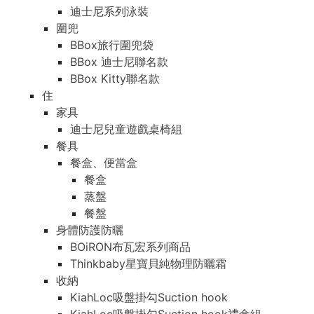
迪士尼系列泳裝
圍兜
BBox旅行圍兜袋
BBox 迪士尼聯名款
BBox Kitty聯名款
住
家具
迪士尼兒童遊戲桌椅組
餐具
餐盒、便當盒
餐盒
蒸盤
餐盤
身體防護防曬
BOiRON布瓦宏系列商品
Thinkbaby星寶貝純物理防曬霜
收納
KiahLoc吸盤掛勾Suction hook