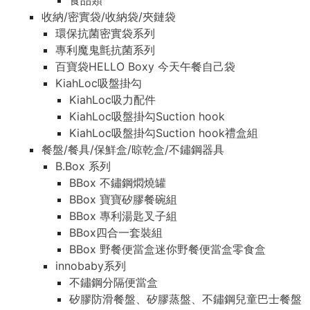
食品類
收納/密實袋/收納袋/夾鏈袋
環保抗菌密實袋系列
專利魔鬼氈抗菌系列
百寶袋HELLO Boxy 今天午餐自己袋
KiahLoc吸盤掛勾
KiahLoc吸力配件
KiahLoc吸盤掛勾Suction hook
KiahLoc吸盤掛勾Suction hook禮盒組
餐盤/餐具/保鮮盒/晾乾盒/不鏽鋼器具
B.Box 系列
BBox 不鏽鋼燜燒罐
BBox 寶寶矽膠餐碗組
BBox 專利湯匙叉子組
BBox四合一套裝組
BBox 野餐便當盒迷你野餐便當盒零食盒
innobaby系列
不鏽鋼分隔便當盒
矽膠防滑餐盤、矽膠蒸盤、不鏽鋼兒童巴士餐盤