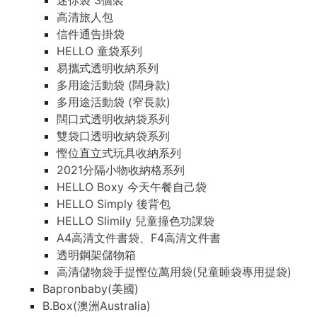
迷你袋 3個裝
高清旅人包
信件通告掛袋
HELLO 童袋系列
易攜式透明收納系列
多用途活動袋 (闊身款)
多用途活動袋 (窄長款)
闊口式透明收納袋系列
雙袋口透明收納袋系列
慳位直立式玩具收納系列
2021分隔小物收納格系列
HELLO Boxy 今天午餐自己袋
HELLO Simply 後背包
HELLO Slimily 兒童撞色功課袋
A4高清文件書袋、F4高清文件書
透明鋼架儲物箱
高清儲物袋手提慳位萬用袋(兒童睡袋專用提袋)
Bapronbaby(美國)
B.Box(澳洲Australia)