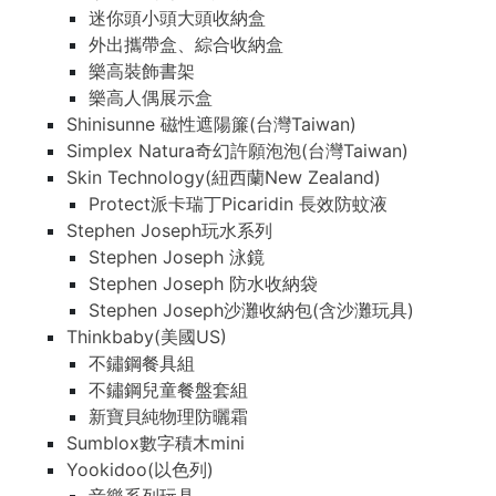
迷你頭小頭大頭收納盒
外出攜帶盒、綜合收納盒
樂高裝飾書架
樂高人偶展示盒
Shinisunne 磁性遮陽簾(台灣Taiwan)
Simplex Natura奇幻許願泡泡(台灣Taiwan)
Skin Technology(紐西蘭New Zealand)
Protect派卡瑞丁Picaridin 長效防蚊液
Stephen Joseph玩水系列
Stephen Joseph 泳鏡
Stephen Joseph 防水收納袋
Stephen Joseph沙灘收納包(含沙灘玩具)
Thinkbaby(美國US)
不鏽鋼餐具組
不鏽鋼兒童餐盤套組
新寶貝純物理防曬霜
Sumblox數字積木mini
Yookidoo(以色列)