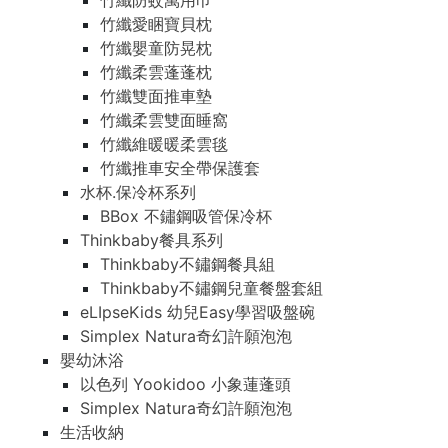
竹纖防蚊萬用巾
竹纖愛睏寶貝枕
竹纖嬰童防晃枕
竹纖柔雲蓬蓬枕
竹纖雙面推車墊
竹纖柔雲雙面睡窩
竹纖維暖暖柔雲毯
竹纖推車安全帶保護套
水杯.保冷杯系列
BBox 不鏽鋼吸管保冷杯
Thinkbaby餐具系列
Thinkbaby不鏽鋼餐具組
Thinkbaby不鏽鋼兒童餐盤套組
eLIpseKids 幼兒Easy學習吸盤碗
Simplex Natura奇幻許願泡泡
嬰幼沐浴
以色列 Yookidoo 小象蓮蓬頭
Simplex Natura奇幻許願泡泡
生活收納