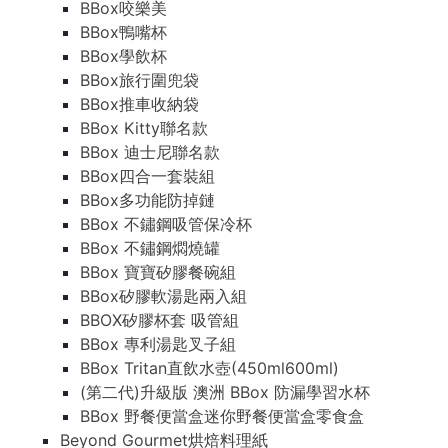
BBox咬樂美
BBox鴨嘴杯
BBox學飲杯
BBox旅行圍兜袋
BBox推車收納袋
BBox Kitty聯名款
BBox 迪士尼聯名款
BBox四合一套裝組
BBox多功能防掉鏈
BBox 不鏽鋼吸管保冷杯
BBox 不鏽鋼燜燒罐
BBox 寶寶矽膠餐碗組
BBox矽膠軟湯匙兩入組
BBOX矽膠杯套 吸管組
BBox 專利湯匙叉子組
BBox Tritan直飲水壺(450ml600ml)
(第二代)升級版 澳洲 BBox 防漏學習水杯
BBox 野餐便當盒迷你野餐便當盒零食盒
Beyond Gourmet烘焙料理紙