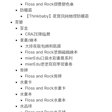
Floss and Rock摺疊變色傘
防曬霜
【Thinkbaby】星寶貝純物理防曬霜
育樂
盲盒
CRAZE降臨曆
童書/繪本
大排長龍包姆和凱羅
Floss and Rock塗鴉磁鐵繪本
mierEdu口袋水彩畫冊系列
mierEdu塗塗寫寫學習畫卷
骨牌
Floss and Rock骨牌
水畫卡
Floss and Rock水畫卡
水畫本
Floss and Rock水畫本
水晶球