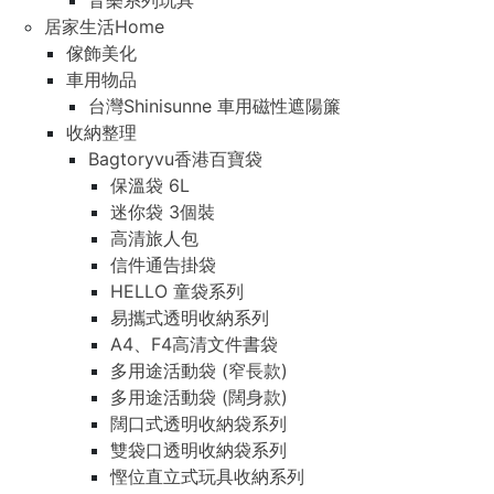
音樂系列玩具
居家生活Home
傢飾美化
車用物品
台灣Shinisunne 車用磁性遮陽簾
收納整理
Bagtoryvu香港百寶袋
保溫袋 6L
迷你袋 3個裝
高清旅人包
信件通告掛袋
HELLO 童袋系列
易攜式透明收納系列
A4、F4高清文件書袋
多用途活動袋 (窄長款)
多用途活動袋 (闊身款)
闊口式透明收納袋系列
雙袋口透明收納袋系列
慳位直立式玩具收納系列