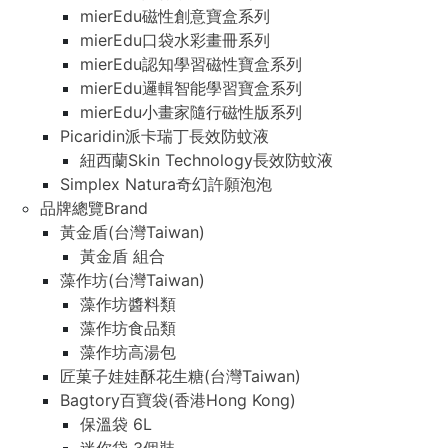
mierEdu磁性創意寶盒系列
mierEdu口袋水彩畫冊系列
mierEdu認知學習磁性寶盒系列
mierEdu邏輯智能學習寶盒系列
mierEdu小畫家隨行磁性版系列
Picaridin派卡瑞丁長效防蚊液
紐西蘭Skin Technology長效防蚊液
Simplex Natura奇幻許願泡泡
品牌總覽Brand
黃金盾(台灣Taiwan)
黃金盾 組合
藻作坊(台灣Taiwan)
藻作坊醬料類
藻作坊食品類
藻作坊高湯包
匠菓子娃娃酥花生糖(台灣Taiwan)
Bagtory百寶袋(香港Hong Kong)
保溫袋 6L