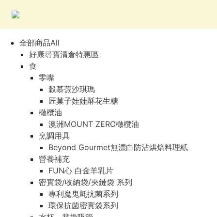
全部商品All
好康尋寶清倉特惠區
食
零嘴
穀慕蒎沙琪瑪
匠菓子娃娃酥花生糖
橄欖油
澳洲MOUNT ZERO橄欖油
烹調用具
Beyond Gourmet無漂白防沾烘焙料理紙
營養補充
FUN心 白金羊乳片
密實袋/收納袋/夾鏈袋 系列
專利魔鬼氈抗菌系列
環保抗菌密實袋系列