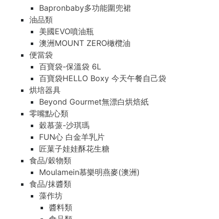
Bapronbaby多功能圍兜裙
油品類
美國EVO噴油瓶
澳洲MOUNT ZERO橄欖油
便當袋
百寶袋-保溫袋 6L
百寶袋HELLO Boxy 今天午餐自己袋
烘培器具
Beyond Gourmet無漂白烘焙紙
零嘴點心類
穀慕蒎-沙琪瑪
FUN心 白金羊乳片
匠菓子娃娃酥花生糖
食品/穀物類
Moulamein慕樂明燕麥(澳洲)
食品/抹醬類
藻作坊
醬料類