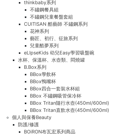
thinkbaby系列
不鏽鋼餐具組
不鏽鋼兒童餐盤套組
CUITISAN 酷藝師 不鏽鋼系列
花神系列
藝匠、初行、征旅系列
兒童酷夢系列
eLIpseKids 幼兒Easy學習吸盤碗
水杯、保溫杯、水壺類、悶燒罐
B.Box系列
BBox學飲杯
BBox鴨嘴杯
BBox四合一套裝水杯組
BBox 不鏽鋼吸管保冷杯
BBox Tritan隨行水壺(450ml/600ml)
BBox Tritan直飲水壺(450ml/600ml)
個人與保養Beauty
防護/修護
BOiRON布瓦宏系列商品