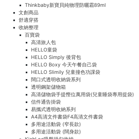
Thinkbaby新寶貝純物理防曬霜89ml
文創商品
舒適穿搭
收納整理
百寶袋
高清旅人包
HELLO童袋
HELLO Simply 後背包
HELLO Boxy 今天午餐自己袋
HELLO Slimily 兒童撞色功課袋
闊口式透明收納袋系列
透明鋼架儲物箱
高清儲物袋手提慳位萬用袋(兒童睡袋專用提袋)
信件通告掛袋
易攜式透明收納系列
A4高清文件書袋F4高清文件書袋
多用途活動袋 (窄長款)
多用途活動袋 (闊身款)