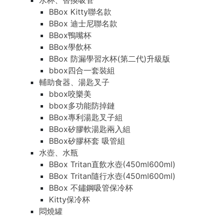
水杯、替換吸管
BBox Kitty聯名款
BBox 迪士尼聯名款
BBox鴨嘴杯
BBox學飲杯
BBox 防漏學習水杯(第二代)升級版
bbox四合一套裝組
輔助食器、湯匙叉子
bbox咬樂美
bbox多功能防掉鏈
BBox專利湯匙叉子組
BBox矽膠軟湯匙兩入組
BBox矽膠杯套 吸管組
水壺、水瓶
BBox Tritan直飲水壺(450ml600ml)
BBox Tritan隨行水壺(450ml600ml)
BBox 不鏽鋼吸管保冷杯
Kitty保冷杯
悶燒罐