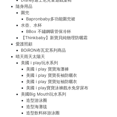
Disney迪士尼兒童遊戲桌椅
隨身用品
圍兜
Bapronbaby多功能圍兜裙
水壺、水杯
BBox 不鏽鋼吸管保冷杯
【Thinkbaby】新寶貝純物理防曬霜
愛護照顧
BOiRON布瓦宏系列商品
晴天雨天太陽天
美國 i play玩水系列
美國 i play 寶寶海灘褲
美國 i play 寶寶長袖防曬衣
美國 i play 寶寶短袖防曬衣
美國 i play寶寶泳褲戲水免穿尿布
美國Big Mouth玩水系列
造型游泳圈
造型海灘毯
造型飲料杯游泳圈