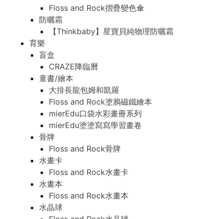
Floss and Rock摺疊變色傘
防曬霜
【Thinkbaby】星寶貝純物理防曬霜
育樂
盲盒
CRAZE降臨曆
童書/繪本
大排長龍包姆和凱羅
Floss and Rock塗鴉磁鐵繪本
mierEdu口袋水彩畫冊系列
mierEdu塗塗寫寫學習畫卷
骨牌
Floss and Rock骨牌
水畫卡
Floss and Rock水畫卡
水畫本
Floss and Rock水畫本
水晶球