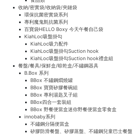
食品類
收納/密實袋/收納袋/夾鏈袋
環保抗菌密實袋系列
專利魔鬼氈抗菌系列
百寶袋HELLO Boxy 今天午餐自己袋
KiahLoc吸盤掛勾
KiahLoc吸力配件
KiahLoc吸盤掛勾Suction hook
KiahLoc吸盤掛勾Suction hook禮盒組
餐盤/餐具/保鮮盒/晾乾盒/不鏽鋼器具
B.Box 系列
BBox 不鏽鋼燜燒罐
BBox 寶寶矽膠餐碗組
BBox 專利湯匙叉子組
BBox四合一套裝組
BBox 野餐便當盒迷你野餐便當盒零食盒
innobaby系列
不鏽鋼分隔便當盒
矽膠防滑餐盤、矽膠蒸盤、不鏽鋼兒童巴士餐盤