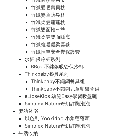
竹纖防蚊萬用巾
竹纖愛睏寶貝枕
竹纖嬰童防晃枕
竹纖柔雲蓬蓬枕
竹纖雙面推車墊
竹纖柔雲雙面睡窩
竹纖維暖暖柔雲毯
竹纖推車安全帶保護套
水杯.保冷杯系列
BBox 不鏽鋼吸管保冷杯
Thinkbaby餐具系列
Thinkbaby不鏽鋼餐具組
Thinkbaby不鏽鋼兒童餐盤套組
eLIpseKids 幼兒Easy學習吸盤碗
Simplex Natura奇幻許願泡泡
嬰幼沐浴
以色列 Yookidoo 小象蓮蓬頭
Simplex Natura奇幻許願泡泡
生活收納