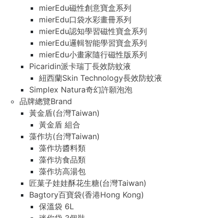
mierEdu磁性創意寶盒系列
mierEdu口袋水彩畫冊系列
mierEdu認知學習磁性寶盒系列
mierEdu邏輯智能學習寶盒系列
mierEdu小畫家隨行磁性版系列
Picaridin派卡瑞丁長效防蚊液
紐西蘭Skin Technology長效防蚊液
Simplex Natura奇幻許願泡泡
品牌總覽Brand
黃金盾(台灣Taiwan)
黃金盾 組合
藻作坊(台灣Taiwan)
藻作坊醬料類
藻作坊食品類
藻作坊高湯包
匠菓子娃娃酥花生糖(台灣Taiwan)
Bagtory百寶袋(香港Hong Kong)
保溫袋 6L