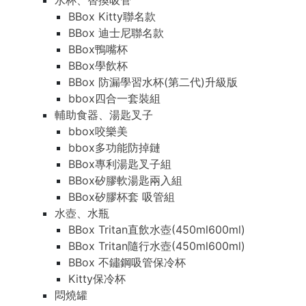
水杯、替換吸管
BBox Kitty聯名款
BBox 迪士尼聯名款
BBox鴨嘴杯
BBox學飲杯
BBox 防漏學習水杯(第二代)升級版
bbox四合一套裝組
輔助食器、湯匙叉子
bbox咬樂美
bbox多功能防掉鏈
BBox專利湯匙叉子組
BBox矽膠軟湯匙兩入組
BBox矽膠杯套 吸管組
水壺、水瓶
BBox Tritan直飲水壺(450ml600ml)
BBox Tritan隨行水壺(450ml600ml)
BBox 不鏽鋼吸管保冷杯
Kitty保冷杯
悶燒罐