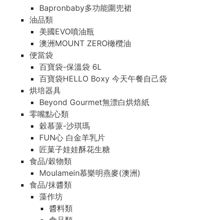
Bapronbaby多功能圍兜裙
油品類
美國EVO噴油瓶
澳洲MOUNT ZERO橄欖油
便當袋
百寶袋-保溫袋 6L
百寶袋HELLO Boxy 今天午餐自己袋
烘培器具
Beyond Gourmet無漂白烘焙紙
零嘴點心類
穀慕蒎-沙琪瑪
FUN心 白金羊乳片
匠菓子娃娃酥花生糖
食品/穀物類
Moulamein慕樂明燕麥(澳洲)
食品/抹醬類
藻作坊
醬料類