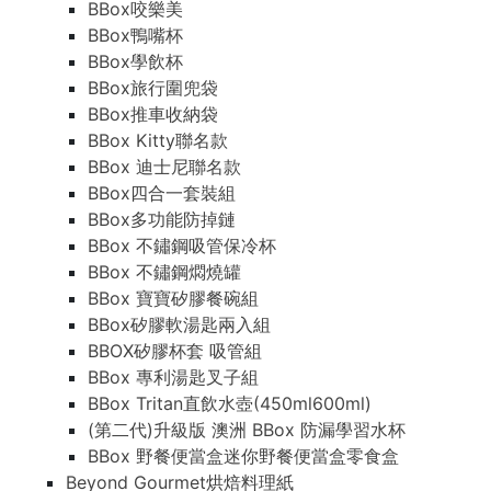
BBox咬樂美
BBox鴨嘴杯
BBox學飲杯
BBox旅行圍兜袋
BBox推車收納袋
BBox Kitty聯名款
BBox 迪士尼聯名款
BBox四合一套裝組
BBox多功能防掉鏈
BBox 不鏽鋼吸管保冷杯
BBox 不鏽鋼燜燒罐
BBox 寶寶矽膠餐碗組
BBox矽膠軟湯匙兩入組
BBOX矽膠杯套 吸管組
BBox 專利湯匙叉子組
BBox Tritan直飲水壺(450ml600ml)
(第二代)升級版 澳洲 BBox 防漏學習水杯
BBox 野餐便當盒迷你野餐便當盒零食盒
Beyond Gourmet烘焙料理紙