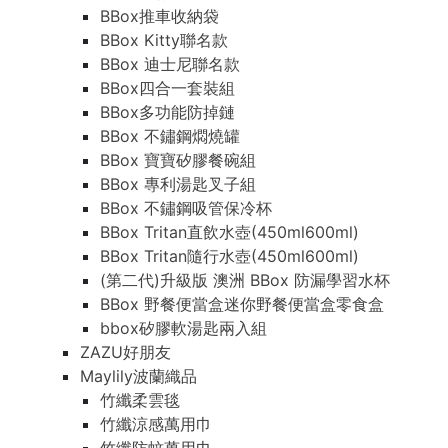
BBox推車收納袋
BBox Kitty聯名款
BBox 迪士尼聯名款
BBox四合一套裝組
BBox多功能防掉鏈
BBox 不鏽鋼燜燒罐
BBox 寶寶矽膠餐碗組
BBox 專利湯匙叉子組
BBox 不鏽鋼吸管保冷杯
BBox Tritan直飲水壺(450ml600ml)
BBox Tritan隨行水壺(450ml600ml)
(第二代)升級版 澳洲 BBox 防漏學習水杯
BBox 野餐便當盒迷你野餐便當盒零食盒
bbox矽膠軟湯匙兩入組
ZAZU好朋友
Maylily波蘭織品
竹纖柔雲毯
竹纖涼感萬用巾