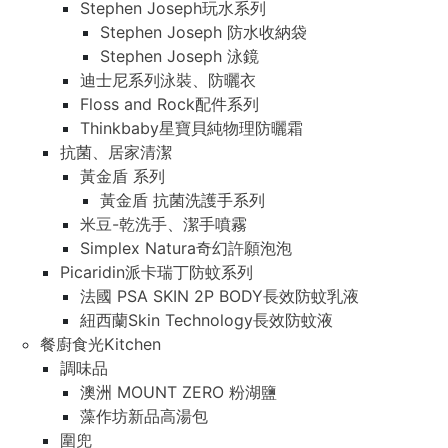
Stephen Joseph玩水系列
Stephen Joseph 防水收納袋
Stephen Joseph 泳鏡
迪士尼系列泳裝、防曬衣
Floss and Rock配件系列
Thinkbaby星寶貝純物理防曬霜
抗菌、居家清潔
黃金盾 系列
黃金盾 抗菌洗護手系列
米豆-乾洗手、潔手噴霧
Simplex Natura奇幻許願泡泡
Picaridin派卡瑞丁防蚊系列
法國 PSA SKIN 2P BODY長效防蚊乳液
紐西蘭Skin Technology長效防蚊液
餐廚食光Kitchen
調味品
澳洲 MOUNT ZERO 粉湖鹽
藻作坊新品高湯包
圍兜