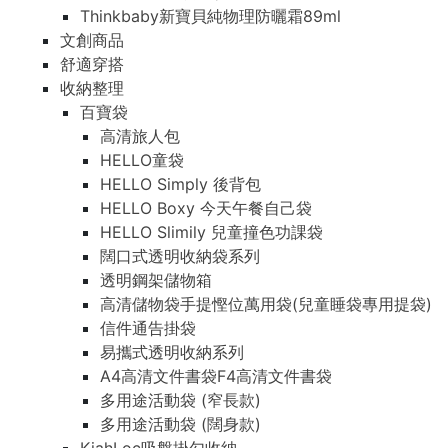
Thinkbaby新寶貝純物理防曬霜89ml
文創商品
舒適穿搭
收納整理
百寶袋
高清旅人包
HELLO童袋
HELLO Simply 後背包
HELLO Boxy 今天午餐自己袋
HELLO Slimily 兒童撞色功課袋
闊口式透明收納袋系列
透明鋼架儲物箱
高清儲物袋手提慳位萬用袋(兒童睡袋專用提袋)
信件通告掛袋
易攜式透明收納系列
A4高清文件書袋F4高清文件書袋
多用途活動袋 (窄長款)
多用途活動袋 (闊身款)