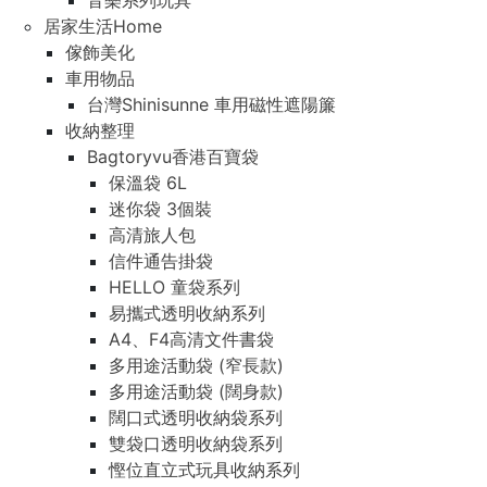
音樂系列玩具
居家生活Home
傢飾美化
車用物品
台灣Shinisunne 車用磁性遮陽簾
收納整理
Bagtoryvu香港百寶袋
保溫袋 6L
迷你袋 3個裝
高清旅人包
信件通告掛袋
HELLO 童袋系列
易攜式透明收納系列
A4、F4高清文件書袋
多用途活動袋 (窄長款)
多用途活動袋 (闊身款)
闊口式透明收納袋系列
雙袋口透明收納袋系列
慳位直立式玩具收納系列