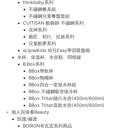
thinkbaby系列
不鏽鋼餐具組
不鏽鋼兒童餐盤套組
CUITISAN 酷藝師 不鏽鋼系列
花神系列
藝匠、初行、征旅系列
兒童酷夢系列
eLIpseKids 幼兒Easy學習吸盤碗
水杯、保溫杯、水壺類、悶燒罐
B.Box系列
BBox學飲杯
BBox鴨嘴杯
BBox四合一套裝水杯組
BBox 不鏽鋼吸管保冷杯
BBox Tritan隨行水壺(450ml/600ml)
BBox Tritan直飲水壺(450ml/600ml)
個人與保養Beauty
防護/修護
BOiRON布瓦宏系列商品