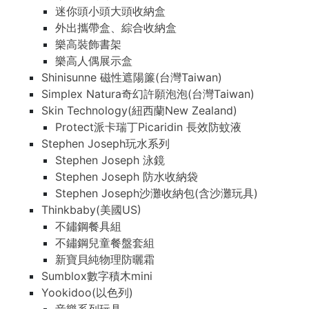
迷你頭小頭大頭收納盒
外出攜帶盒、綜合收納盒
樂高裝飾書架
樂高人偶展示盒
Shinisunne 磁性遮陽簾(台灣Taiwan)
Simplex Natura奇幻許願泡泡(台灣Taiwan)
Skin Technology(紐西蘭New Zealand)
Protect派卡瑞丁Picaridin 長效防蚊液
Stephen Joseph玩水系列
Stephen Joseph 泳鏡
Stephen Joseph 防水收納袋
Stephen Joseph沙灘收納包(含沙灘玩具)
Thinkbaby(美國US)
不鏽鋼餐具組
不鏽鋼兒童餐盤套組
新寶貝純物理防曬霜
Sumblox數字積木mini
Yookidoo(以色列)