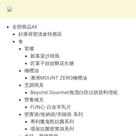
全部商品All
好康尋寶清倉特惠區
食
零嘴
穀慕蒎沙琪瑪
匠菓子娃娃酥花生糖
橄欖油
澳洲MOUNT ZERO橄欖油
烹調用具
Beyond Gourmet無漂白防沾烘焙料理紙
營養補充
FUN心 白金羊乳片
密實袋/收納袋/夾鏈袋 系列
專利魔鬼氈抗菌系列
環保抗菌密實袋系列