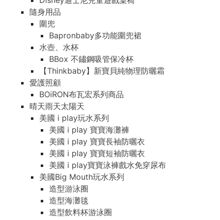
Disney迪士尼兒童遊戲桌椅
隨身用品
圍兜
Bapronbaby多功能圍兜裙
水壺、水杯
BBox 不鏽鋼吸管保冷杯
【Thinkbaby】新寶貝純物理防曬霜
愛護照顧
BOiRON布瓦宏系列商品
晴天雨天太陽天
美國 i play玩水系列
美國 i play 寶寶海灘褲
美國 i play 寶寶長袖防曬衣
美國 i play 寶寶短袖防曬衣
美國 i play寶寶泳褲戲水免穿尿布
美國Big Mouth玩水系列
造型游泳圈
造型海灘毯
造型飲料杯游泳圈