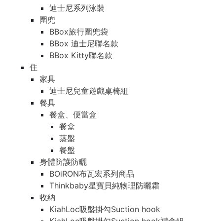
迪士尼系列泳裝
圍兜
BBox旅行圍兜袋
BBox 迪士尼聯名款
BBox Kitty聯名款
住
家具
迪士尼兒童遊戲桌椅組
餐具
餐盒、便當盒
餐盒
蒸盤
餐盤
身體防護防曬
BOiRON布瓦宏系列商品
Thinkbaby星寶貝純物理防曬霜
收納
KiahLoc吸盤掛勾Suction hook