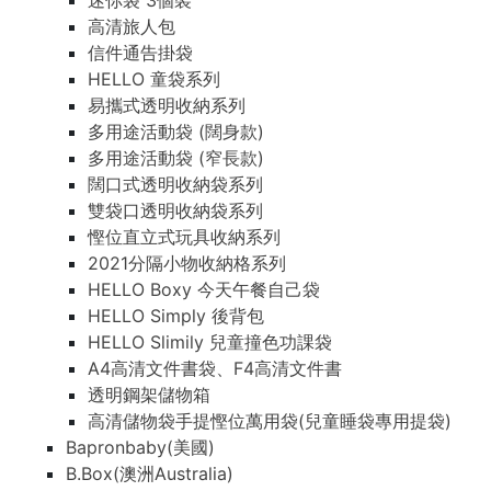
迷你袋 3個裝
高清旅人包
信件通告掛袋
HELLO 童袋系列
易攜式透明收納系列
多用途活動袋 (闊身款)
多用途活動袋 (窄長款)
闊口式透明收納袋系列
雙袋口透明收納袋系列
慳位直立式玩具收納系列
2021分隔小物收納格系列
HELLO Boxy 今天午餐自己袋
HELLO Simply 後背包
HELLO Slimily 兒童撞色功課袋
A4高清文件書袋、F4高清文件書
透明鋼架儲物箱
高清儲物袋手提慳位萬用袋(兒童睡袋專用提袋)
Bapronbaby(美國)
B.Box(澳洲Australia)