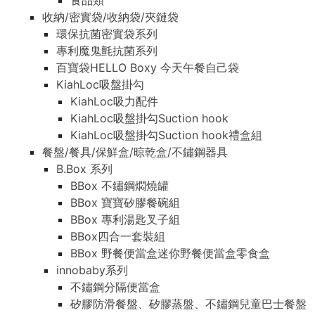
食品類
收納/密實袋/收納袋/夾鏈袋
環保抗菌密實袋系列
專利魔鬼氈抗菌系列
百寶袋HELLO Boxy 今天午餐自己袋
KiahLoc吸盤掛勾
KiahLoc吸力配件
KiahLoc吸盤掛勾Suction hook
KiahLoc吸盤掛勾Suction hook禮盒組
餐盤/餐具/保鮮盒/晾乾盒/不鏽鋼器具
B.Box 系列
BBox 不鏽鋼燜燒罐
BBox 寶寶矽膠餐碗組
BBox 專利湯匙叉子組
BBox四合一套裝組
BBox 野餐便當盒迷你野餐便當盒零食盒
innobaby系列
不鏽鋼分隔便當盒
矽膠防滑餐盤、矽膠蒸盤、不鏽鋼兒童巴士餐盤