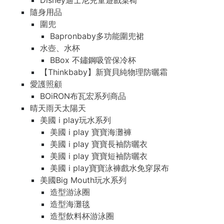
Disney迪士尼兒童遊戲桌椅
隨身用品
圍兜
Bapronbaby多功能圍兜裙
水壺、水杯
BBox 不鏽鋼吸管保冷杯
【Thinkbaby】新寶貝純物理防曬霜
愛護照顧
BOiRON布瓦宏系列商品
晴天雨天太陽天
美國 i play玩水系列
美國 i play 寶寶海灘褲
美國 i play 寶寶長袖防曬衣
美國 i play 寶寶短袖防曬衣
美國 i play寶寶泳褲戲水免穿尿布
美國Big Mouth玩水系列
造型游泳圈
造型海灘毯
造型飲料杯游泳圈