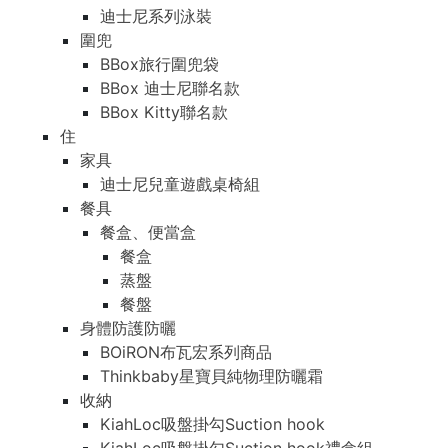
迪士尼系列泳裝
圍兜
BBox旅行圍兜袋
BBox 迪士尼聯名款
BBox Kitty聯名款
住
家具
迪士尼兒童遊戲桌椅組
餐具
餐盒、便當盒
餐盒
蒸盤
餐盤
身體防護防曬
BOiRON布瓦宏系列商品
Thinkbaby星寶貝純物理防曬霜
收納
KiahLoc吸盤掛勾Suction hook