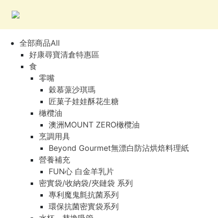
全部商品All
好康尋寶清倉特惠區
食
零嘴
穀慕蒎沙琪瑪
匠菓子娃娃酥花生糖
橄欖油
澳洲MOUNT ZERO橄欖油
烹調用具
Beyond Gourmet無漂白防沾烘焙料理紙
營養補充
FUN心 白金羊乳片
密實袋/收納袋/夾鏈袋 系列
專利魔鬼氈抗菌系列
環保抗菌密實袋系列