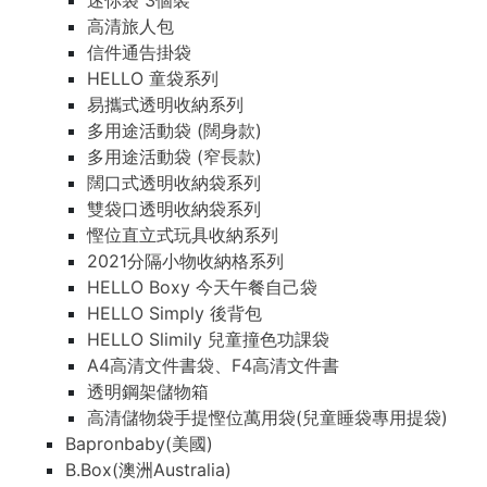
迷你袋 3個裝
高清旅人包
信件通告掛袋
HELLO 童袋系列
易攜式透明收納系列
多用途活動袋 (闊身款)
多用途活動袋 (窄長款)
闊口式透明收納袋系列
雙袋口透明收納袋系列
慳位直立式玩具收納系列
2021分隔小物收納格系列
HELLO Boxy 今天午餐自己袋
HELLO Simply 後背包
HELLO Slimily 兒童撞色功課袋
A4高清文件書袋、F4高清文件書
透明鋼架儲物箱
高清儲物袋手提慳位萬用袋(兒童睡袋專用提袋)
Bapronbaby(美國)
B.Box(澳洲Australia)