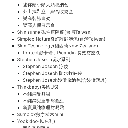
迷你頭小頭大頭收納盒
外出攜帶盒、綜合收納盒
樂高裝飾書架
樂高人偶展示盒
Shinisunne 磁性遮陽簾(台灣Taiwan)
Simplex Natura奇幻許願泡泡(台灣Taiwan)
Skin Technology(紐西蘭New Zealand)
Protect派卡瑞丁Picaridin 長效防蚊液
Stephen Joseph玩水系列
Stephen Joseph 泳鏡
Stephen Joseph 防水收納袋
Stephen Joseph沙灘收納包(含沙灘玩具)
Thinkbaby(美國US)
不鏽鋼餐具組
不鏽鋼兒童餐盤套組
新寶貝純物理防曬霜
Sumblox數字積木mini
Yookidoo(以色列)