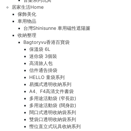
音樂系列玩具
居家生活Home
傢飾美化
車用物品
台灣Shinisunne 車用磁性遮陽簾
收納整理
Bagtoryvu香港百寶袋
保溫袋 6L
迷你袋 3個裝
高清旅人包
信件通告掛袋
HELLO 童袋系列
易攜式透明收納系列
A4、F4高清文件書袋
多用途活動袋 (窄長款)
多用途活動袋 (闊身款)
闊口式透明收納袋系列
雙袋口透明收納袋系列
慳位直立式玩具收納系列