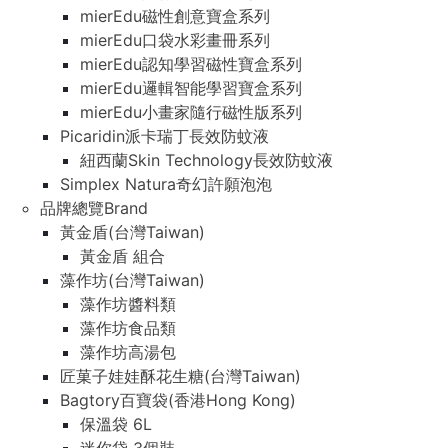
mierEdu磁性創意寶盒系列
mierEdu口袋水彩畫冊系列
mierEdu認知學習磁性寶盒系列
mierEdu邏輯智能學習寶盒系列
mierEdu小畫家隨行磁性版系列
Picaridin派卡瑞丁長效防蚊液
紐西蘭Skin Technology長效防蚊液
Simplex Natura奇幻許願泡泡
品牌總覽Brand
黃金盾(台灣Taiwan)
黃金盾 組合
藻作坊(台灣Taiwan)
藻作坊醬料類
藻作坊食品類
藻作坊高湯包
匠菓子娃娃酥花生糖(台灣Taiwan)
Bagtory百寶袋(香港Hong Kong)
保溫袋 6L