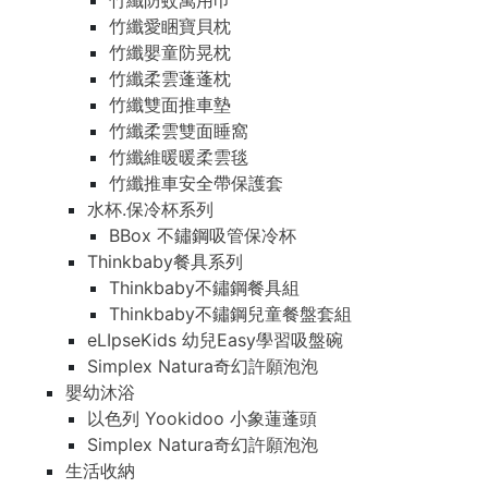
竹纖防蚊萬用巾
竹纖愛睏寶貝枕
竹纖嬰童防晃枕
竹纖柔雲蓬蓬枕
竹纖雙面推車墊
竹纖柔雲雙面睡窩
竹纖維暖暖柔雲毯
竹纖推車安全帶保護套
水杯.保冷杯系列
BBox 不鏽鋼吸管保冷杯
Thinkbaby餐具系列
Thinkbaby不鏽鋼餐具組
Thinkbaby不鏽鋼兒童餐盤套組
eLIpseKids 幼兒Easy學習吸盤碗
Simplex Natura奇幻許願泡泡
嬰幼沐浴
以色列 Yookidoo 小象蓮蓬頭
Simplex Natura奇幻許願泡泡
生活收納