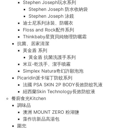
Stephen Joseph玩水系列
Stephen Joseph 防水收納袋
Stephen Joseph 泳鏡
迪士尼系列泳裝、防曬衣
Floss and Rock配件系列
Thinkbaby星寶貝純物理防曬霜
抗菌、居家清潔
黃金盾 系列
黃金盾 抗菌洗護手系列
米豆-乾洗手、潔手噴霧
Simplex Natura奇幻許願泡泡
Picaridin派卡瑞丁防蚊系列
法國 PSA SKIN 2P BODY長效防蚊乳液
紐西蘭Skin Technology長效防蚊液
餐廚食光Kitchen
調味品
澳洲 MOUNT ZERO 粉湖鹽
藻作坊新品高湯包
圍兜