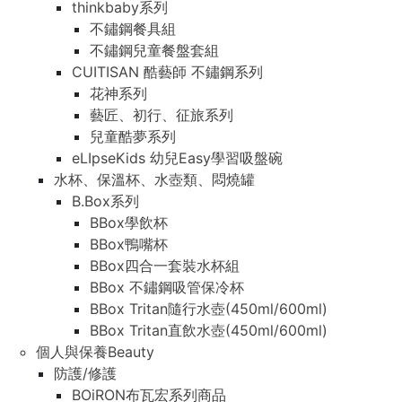
thinkbaby系列
不鏽鋼餐具組
不鏽鋼兒童餐盤套組
CUITISAN 酷藝師 不鏽鋼系列
花神系列
藝匠、初行、征旅系列
兒童酷夢系列
eLIpseKids 幼兒Easy學習吸盤碗
水杯、保溫杯、水壺類、悶燒罐
B.Box系列
BBox學飲杯
BBox鴨嘴杯
BBox四合一套裝水杯組
BBox 不鏽鋼吸管保冷杯
BBox Tritan隨行水壺(450ml/600ml)
BBox Tritan直飲水壺(450ml/600ml)
個人與保養Beauty
防護/修護
BOiRON布瓦宏系列商品