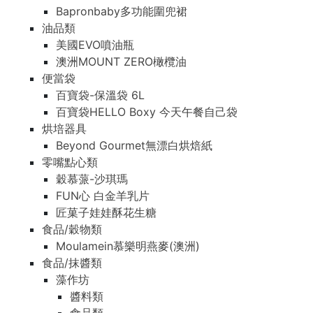
Bapronbaby多功能圍兜裙
油品類
美國EVO噴油瓶
澳洲MOUNT ZERO橄欖油
便當袋
百寶袋-保溫袋 6L
百寶袋HELLO Boxy 今天午餐自己袋
烘培器具
Beyond Gourmet無漂白烘焙紙
零嘴點心類
穀慕蒎-沙琪瑪
FUN心 白金羊乳片
匠菓子娃娃酥花生糖
食品/穀物類
Moulamein慕樂明燕麥(澳洲)
食品/抹醬類
藻作坊
醬料類