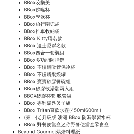
BBox咬樂美
BBox鴨嘴杯
BBox學飲杯
BBox旅行圍兜袋
BBox推車收納袋
BBox Kitty聯名款
BBox 迪士尼聯名款
BBox四合一套裝組
BBox多功能防掉鏈
BBox 不鏽鋼吸管保冷杯
BBox 不鏽鋼燜燒罐
BBox 寶寶矽膠餐碗組
BBox矽膠軟湯匙兩入組
BBOX矽膠杯套 吸管組
BBox 專利湯匙叉子組
BBox Tritan直飲水壺(450ml600ml)
(第二代)升級版 澳洲 BBox 防漏學習水杯
BBox 野餐便當盒迷你野餐便當盒零食盒
Beyond Gourmet烘焙料理紙