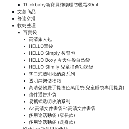
Thinkbaby新寶貝純物理防曬霜89ml
文創商品
舒適穿搭
收納整理
百寶袋
高清旅人包
HELLO童袋
HELLO Simply 後背包
HELLO Boxy 今天午餐自己袋
HELLO Slimily 兒童撞色功課袋
闊口式透明收納袋系列
透明鋼架儲物箱
高清儲物袋手提慳位萬用袋(兒童睡袋專用提袋)
信件通告掛袋
易攜式透明收納系列
A4高清文件書袋F4高清文件書袋
多用途活動袋 (窄長款)
多用途活動袋 (闊身款)