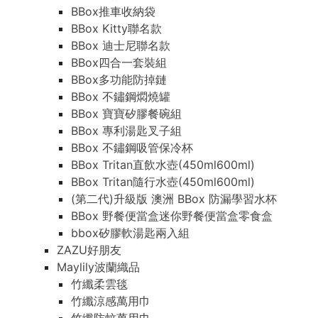
BBox推車收納袋
BBox Kitty聯名款
BBox 迪士尼聯名款
BBox四合一套裝組
BBox多功能防掉鏈
BBox 不鏽鋼燜燒罐
BBox 寶寶矽膠餐碗組
BBox 專利湯匙叉子組
BBox 不鏽鋼吸管保冷杯
BBox Tritan直飲水壺(450ml600ml)
BBox Tritan隨行水壺(450ml600ml)
(第二代)升級版 澳洲 BBox 防漏學習水杯
BBox 野餐便當盒迷你野餐便當盒零食盒
bbox矽膠軟湯匙兩入組
ZAZU好朋友
Maylily波蘭織品
竹纖柔雲毯
竹纖涼感萬用巾