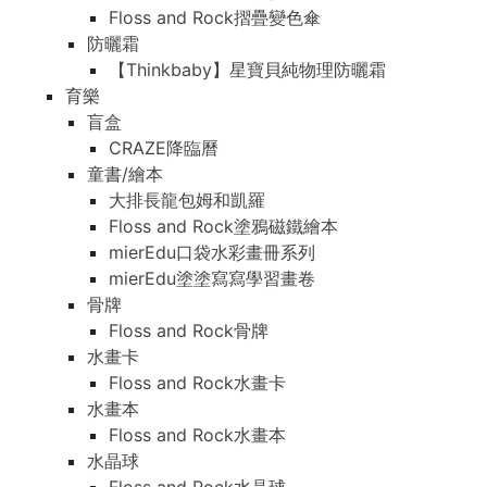
Floss and Rock摺疊變色傘
防曬霜
【Thinkbaby】星寶貝純物理防曬霜
育樂
盲盒
CRAZE降臨曆
童書/繪本
大排長龍包姆和凱羅
Floss and Rock塗鴉磁鐵繪本
mierEdu口袋水彩畫冊系列
mierEdu塗塗寫寫學習畫卷
骨牌
Floss and Rock骨牌
水畫卡
Floss and Rock水畫卡
水畫本
Floss and Rock水畫本
水晶球