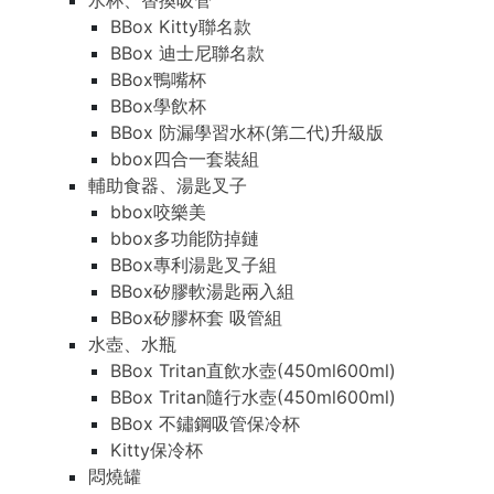
水杯、替換吸管
BBox Kitty聯名款
BBox 迪士尼聯名款
BBox鴨嘴杯
BBox學飲杯
BBox 防漏學習水杯(第二代)升級版
bbox四合一套裝組
輔助食器、湯匙叉子
bbox咬樂美
bbox多功能防掉鏈
BBox專利湯匙叉子組
BBox矽膠軟湯匙兩入組
BBox矽膠杯套 吸管組
水壺、水瓶
BBox Tritan直飲水壺(450ml600ml)
BBox Tritan隨行水壺(450ml600ml)
BBox 不鏽鋼吸管保冷杯
Kitty保冷杯
悶燒罐