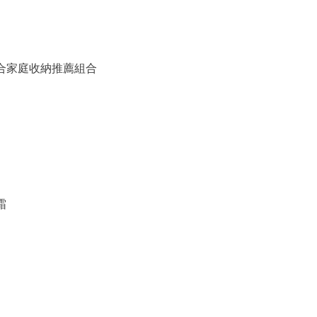
備組合家庭收納推薦組合
霜