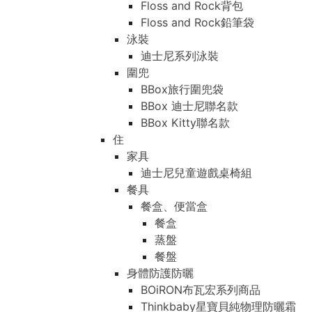
Floss and Rock背包
Floss and Rock鉛筆袋
泳裝
迪士尼系列泳裝
圍兜
BBox旅行圍兜袋
BBox 迪士尼聯名款
BBox Kitty聯名款
住
家具
迪士尼兒童遊戲桌椅組
餐具
餐盒、便當盒
餐盒
蒸盤
餐盤
身體防護防曬
BOiRON布瓦宏系列商品
Thinkbaby星寶貝純物理防曬霜