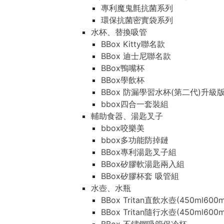
專利魔鬼氈抗菌系列
環保抗菌密實袋系列
水杯、替換吸管
BBox Kitty聯名款
BBox 迪士尼聯名款
BBox鴨嘴杯
BBox學飲杯
BBox 防漏學習水杯(第二代)升級
bbox四合一套裝組
輔助食器、湯匙叉子
bbox咬樂美
bbox多功能防掉鏈
BBox專利湯匙叉子組
BBox矽膠軟湯匙兩入組
BBox矽膠杯套 吸管組
水壺、水瓶
BBox Tritan直飲水壺(450ml600m
BBox Tritan隨行水壺(450ml600m