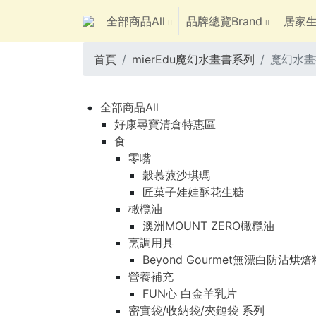
全部商品All
品牌總覽Brand
居家生
首頁
mierEdu魔幻水畫書系列
魔幻水畫書
全部商品All
好康尋寶清倉特惠區
食
零嘴
穀慕蒎沙琪瑪
匠菓子娃娃酥花生糖
橄欖油
澳洲MOUNT ZERO橄欖油
烹調用具
Beyond Gourmet無漂白防沾烘
營養補充
FUN心 白金羊乳片
密實袋/收納袋/夾鏈袋 系列