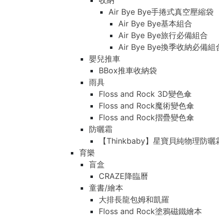
收納
Air Bye Bye手捲式真空壓縮袋
Air Bye Bye基本組合
Air Bye Bye旅行必備組合
Air Bye Bye換季收納必
嬰兒推車
BBox推車收納袋
雨具
Floss and Rock 3D變色傘
Floss and Rock魔術變色傘
Floss and Rock摺疊變色傘
防曬霜
【Thinkbaby】星寶貝純物理防曬
育樂
盲盒
CRAZE降臨曆
童書/繪本
大排長龍包姆和凱羅
Floss and Rock塗鴉磁鐵繪本