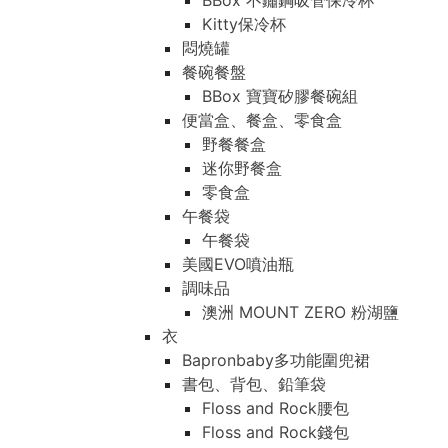
BBox 不鏽鋼吸管保冷杯
Kitty保冷杯
悶燒罐
餐碗餐盤
BBox 寶寶矽膠餐碗組
便當盒、餐盒、零食盒
野餐餐盒
迷你野餐盒
零食盒
午餐袋
午餐袋
美國EVO噴油瓶
調味品
澳洲 MOUNT ZERO 粉湖鹽
衣
Bapronbaby多功能圍兜裙
書包、背包、鉛筆袋
Floss and Rock腰包
Floss and Rock錢包