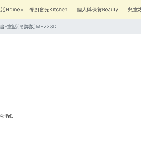
活Home
餐廚食光Kitchen
個人與保養Beauty
兒童親
-童話(吊牌版)ME233D
焙料理紙