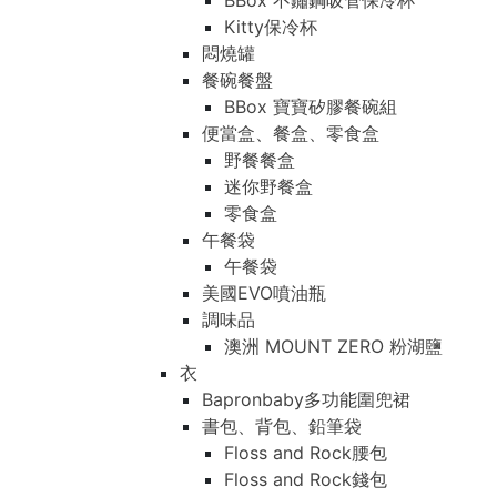
BBox 不鏽鋼吸管保冷杯
Kitty保冷杯
悶燒罐
餐碗餐盤
BBox 寶寶矽膠餐碗組
便當盒、餐盒、零食盒
野餐餐盒
迷你野餐盒
零食盒
午餐袋
午餐袋
美國EVO噴油瓶
調味品
澳洲 MOUNT ZERO 粉湖鹽
衣
Bapronbaby多功能圍兜裙
書包、背包、鉛筆袋
Floss and Rock腰包
Floss and Rock錢包