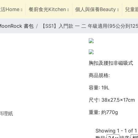
活Home
餐廚食光Kitchen
個人與保養Beauty
兒童親
MoonRock 書包
【SS1】入門款 一 二 年級適用(95公分到12
胸扣及腰扣非磁吸式
商品規格:
容量: 19L
尺寸: 38x27.5x17cm
重量: 約770g
焙料理紙
Showing
1
-
1
of
1