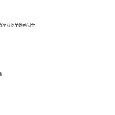
備組合家庭收納推薦組合
霜