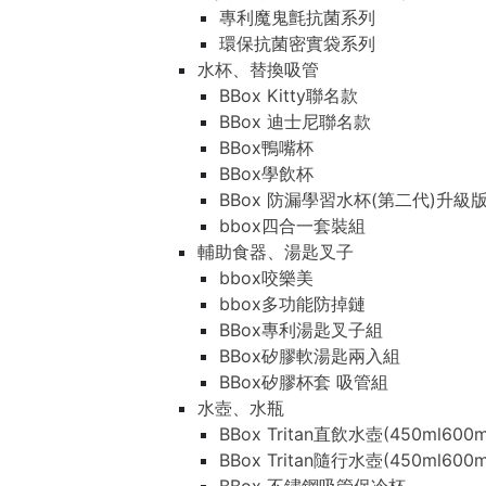
專利魔鬼氈抗菌系列
環保抗菌密實袋系列
水杯、替換吸管
BBox Kitty聯名款
BBox 迪士尼聯名款
BBox鴨嘴杯
BBox學飲杯
BBox 防漏學習水杯(第二代)升級
bbox四合一套裝組
輔助食器、湯匙叉子
bbox咬樂美
bbox多功能防掉鏈
BBox專利湯匙叉子組
BBox矽膠軟湯匙兩入組
BBox矽膠杯套 吸管組
水壺、水瓶
BBox Tritan直飲水壺(450ml600m
BBox Tritan隨行水壺(450ml600m