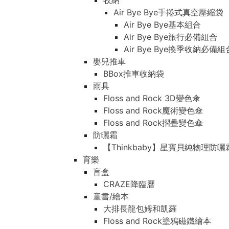
收納
Air Bye Bye手捲式真空壓縮袋
Air Bye Bye基本組合
Air Bye Bye旅行必備組合
Air Bye Bye換季收納必
嬰兒推車
BBox推車收納袋
雨具
Floss and Rock 3D變色傘
Floss and Rock魔術變色傘
Floss and Rock摺疊變色傘
防曬霜
【Thinkbaby】星寶貝純物理防曬
育樂
盲盒
CRAZE降臨曆
童書/繪本
大排長龍包姆和凱羅
Floss and Rock塗鴉磁鐵繪本