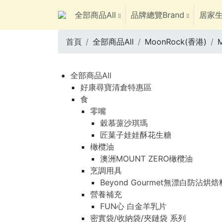
全部商品All
品牌總覽Brand
居家生
首頁
全部商品All
MoonRock(香港)
全部商品All
好康尋寶清倉特惠區
食
零嘴
穀慕蒎沙琪瑪
匠菓子娃娃酥花生糖
橄欖油
澳洲MOUNT ZERO橄欖油
烹調用具
Beyond Gourmet無漂白防沾烘
營養補充
FUN心 白金羊乳片
密實袋/收納袋/夾鏈袋 系列