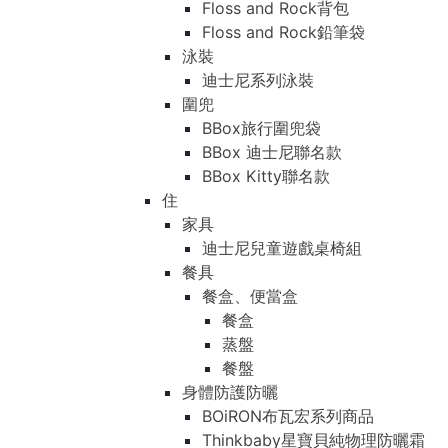
Floss and Rock背包
Floss and Rock鉛筆袋
泳裝
迪士尼系列泳裝
圍兜
BBox旅行圍兜袋
BBox 迪士尼聯名款
BBox Kitty聯名款
住
家具
迪士尼兒童遊戲桌椅組
餐具
餐盒、便當盒
餐盒
蒸盤
餐盤
身體防護防曬
BOiRON布瓦宏系列商品
Thinkbaby星寶貝純物理防曬霜