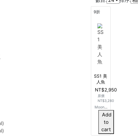
數目:
排序:
9折
版
SS1 美
人魚
NT$2,950
原價
NT$3,280
MoonR
ock【S
Add
S1】入
to
l)
門款 一
cart
二 年級
l)
適用(95