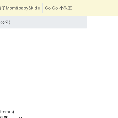
子Mom&baby&kid
Go Go 小教室
5公分)
item(s)