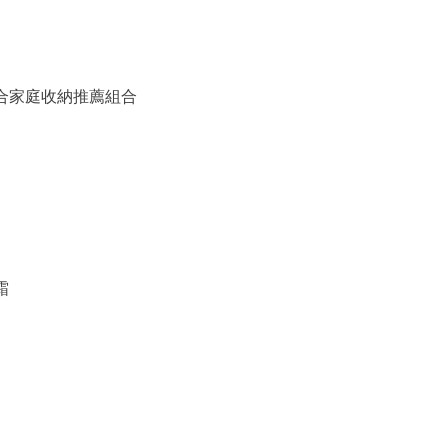
備組合家庭收納推薦組合
霜