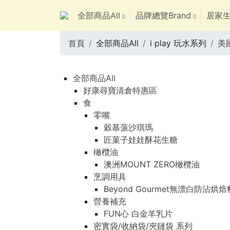
全部商品All
品牌總覽Brand
居家生
首頁
全部商品All
i play 玩水系列
美國
全部商品All
好康尋寶清倉特惠區
食
零嘴
穀慕蒎沙琪瑪
匠菓子娃娃酥花生糖
橄欖油
澳洲MOUNT ZERO橄欖油
烹調用具
Beyond Gourmet無漂白防沾烘
營養補充
FUN心 白金羊乳片
密實袋/收納袋/夾鏈袋 系列