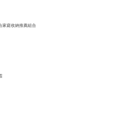
備組合家庭收納推薦組合
霜