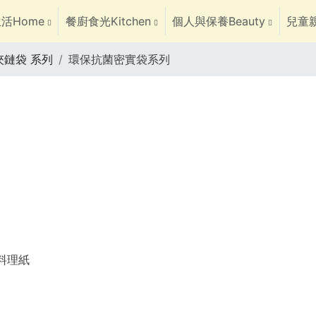
活Home
餐廚食光Kitchen
個人與保養Beauty
兒童親
夾鏈袋 系列
環保抗菌密實袋系列
焙料理紙