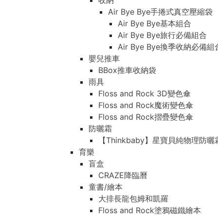
收納
Air Bye Bye手捲式真空壓縮袋
Air Bye Bye基本組合
Air Bye Bye旅行必備組合
Air Bye Bye換季收納必
嬰兒推車
BBox推車收納袋
雨具
Floss and Rock 3D變色傘
Floss and Rock魔術變色傘
Floss and Rock摺疊變色傘
防曬霜
【Thinkbaby】星寶貝純物理防曬
育樂
盲盒
CRAZE降臨曆
童書/繪本
大排長龍包姆和凱羅
Floss and Rock塗鴉磁鐵繪本