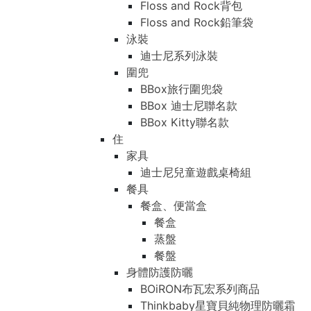
Floss and Rock背包
Floss and Rock鉛筆袋
泳裝
迪士尼系列泳裝
圍兜
BBox旅行圍兜袋
BBox 迪士尼聯名款
BBox Kitty聯名款
住
家具
迪士尼兒童遊戲桌椅組
餐具
餐盒、便當盒
餐盒
蒸盤
餐盤
身體防護防曬
BOiRON布瓦宏系列商品
Thinkbaby星寶貝純物理防曬霜