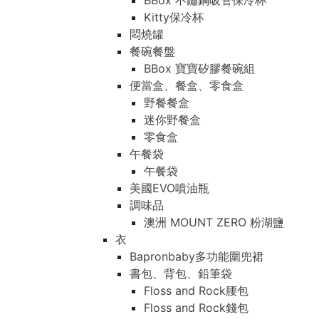
BBox 不鏽鋼吸管保冷杯
Kitty保冷杯
悶燒罐
餐碗餐盤
BBox 寶寶矽膠餐碗組
便當盒、餐盒、零食盒
野餐餐盒
迷你野餐盒
零食盒
午餐袋
午餐袋
美國EVO噴油瓶
調味品
澳洲 MOUNT ZERO 粉湖鹽
衣
Bapronbaby多功能圍兜裙
書包、背包、鉛筆袋
Floss and Rock腰包
Floss and Rock錢包