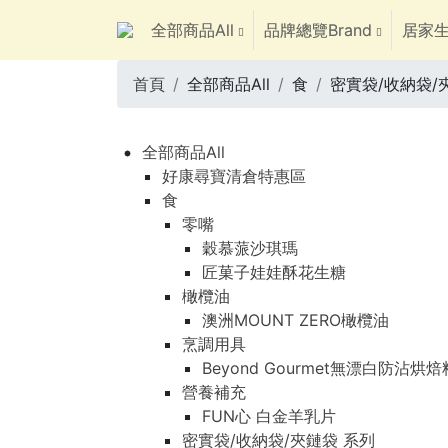
全部商品All
品牌總覽Brand
居家生
首頁
全部商品All
食
密實袋/收納袋/
全部商品All
好康尋寶清倉特惠區
食
零嘴
穀慕蒎沙琪瑪
匠菓子娃娃酥花生糖
橄欖油
澳洲MOUNT ZERO橄欖油
烹調用具
Beyond Gourmet無漂白防沾烘
營養補充
FUN心 白金羊乳片
密實袋/收納袋/夾鏈袋 系列