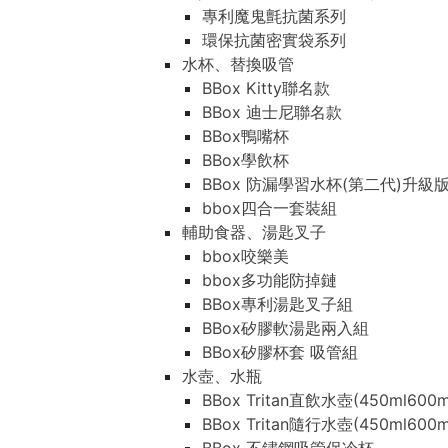
專利魔鬼氈抗菌系列
環保抗菌密實袋系列
水杯、替換吸管
BBox Kitty聯名款
BBox 迪士尼聯名款
BBox鴨嘴杯
BBox學飲杯
BBox 防漏學習水杯(第二代)升級
bbox四合一套裝組
輔助食器、湯匙叉子
bbox咬樂美
bbox多功能防掉鏈
BBox專利湯匙叉子組
BBox矽膠軟湯匙兩入組
BBox矽膠杯套 吸管組
水壺、水瓶
BBox Tritan直飲水壺(450ml600m
BBox Tritan隨行水壺(450ml600m