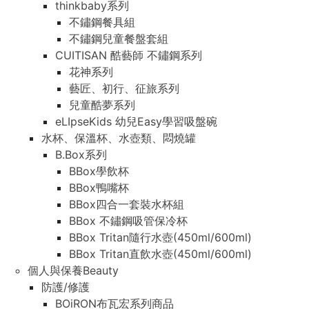
thinkbaby系列
不鏽鋼餐具組
不鏽鋼兒童餐盤套組
CUITISAN 酷藝師 不鏽鋼系列
花神系列
藝匠、初行、征旅系列
兒童酷夢系列
eLIpseKids 幼兒Easy學習吸盤碗
水杯、保溫杯、水壺類、悶燒罐
B.Box系列
BBox學飲杯
BBox鴨嘴杯
BBox四合一套裝水杯組
BBox 不鏽鋼吸管保冷杯
BBox Tritan隨行水壺(450ml/600ml)
BBox Tritan直飲水壺(450ml/600ml)
個人與保養Beauty
防護/修護
BOiRON布瓦宏系列商品