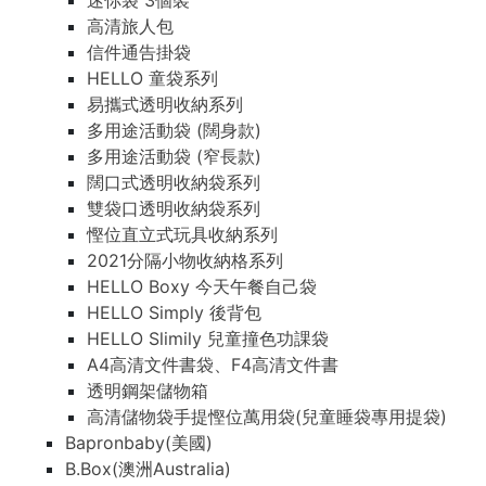
迷你袋 3個裝
高清旅人包
信件通告掛袋
HELLO 童袋系列
易攜式透明收納系列
多用途活動袋 (闊身款)
多用途活動袋 (窄長款)
闊口式透明收納袋系列
雙袋口透明收納袋系列
慳位直立式玩具收納系列
2021分隔小物收納格系列
HELLO Boxy 今天午餐自己袋
HELLO Simply 後背包
HELLO Slimily 兒童撞色功課袋
A4高清文件書袋、F4高清文件書
透明鋼架儲物箱
高清儲物袋手提慳位萬用袋(兒童睡袋專用提袋)
Bapronbaby(美國)
B.Box(澳洲Australia)