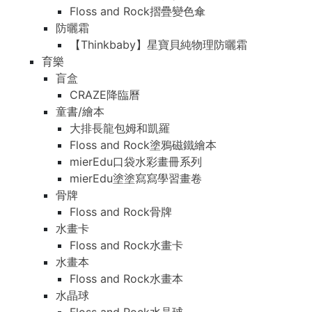
Floss and Rock摺疊變色傘
防曬霜
【Thinkbaby】星寶貝純物理防曬霜
育樂
盲盒
CRAZE降臨曆
童書/繪本
大排長龍包姆和凱羅
Floss and Rock塗鴉磁鐵繪本
mierEdu口袋水彩畫冊系列
mierEdu塗塗寫寫學習畫卷
骨牌
Floss and Rock骨牌
水畫卡
Floss and Rock水畫卡
水畫本
Floss and Rock水畫本
水晶球