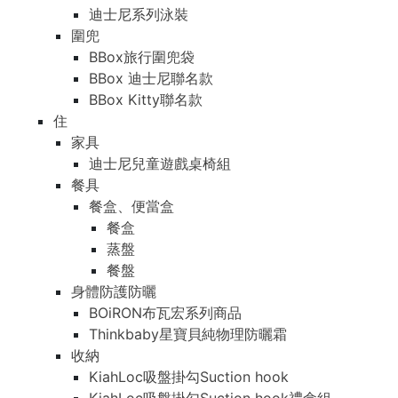
迪士尼系列泳裝
圍兜
BBox旅行圍兜袋
BBox 迪士尼聯名款
BBox Kitty聯名款
住
家具
迪士尼兒童遊戲桌椅組
餐具
餐盒、便當盒
餐盒
蒸盤
餐盤
身體防護防曬
BOiRON布瓦宏系列商品
Thinkbaby星寶貝純物理防曬霜
收納
KiahLoc吸盤掛勾Suction hook