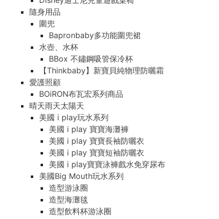
Disney迪士尼兒童遊戲桌椅
隨身用品
圍兜
Bapronbaby多功能圍兜裙
水壺、水杯
BBox 不鏽鋼吸管保冷杯
【Thinkbaby】新寶貝純物理防曬霜
愛護照顧
BOiRON布瓦宏系列商品
晴天雨天太陽天
美國 i play玩水系列
美國 i play 寶寶海灘褲
美國 i play 寶寶長袖防曬衣
美國 i play 寶寶短袖防曬衣
美國 i play寶寶泳褲戲水免穿尿布
美國Big Mouth玩水系列
造型游泳圈
造型海灘毯
造型飲料杯游泳圈