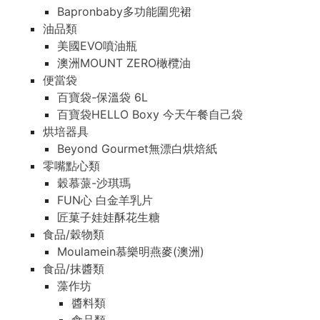
Bapronbaby多功能圍兜裙
油品類
美國EVO噴油瓶
澳洲MOUNT ZERO橄欖油
便當袋
百寶袋-保溫袋 6L
百寶袋HELLO Boxy 今天午餐自己袋
烘培器具
Beyond Gourmet無漂白烘焙紙
零嘴點心類
穀慕蒎-沙琪瑪
FUN心 白金羊乳片
匠菓子娃娃酥花生糖
食品/穀物類
Moulamein慕樂明燕麥(澳洲)
食品/抹醬類
藻作坊
醬料類