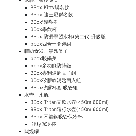
水杯、替換吸管
BBox Kitty聯名款
BBox 迪士尼聯名款
BBox鴨嘴杯
BBox學飲杯
BBox 防漏學習水杯(第二代)升級版
bbox四合一套裝組
輔助食器、湯匙叉子
bbox咬樂美
bbox多功能防掉鏈
BBox專利湯匙叉子組
BBox矽膠軟湯匙兩入組
BBox矽膠杯套 吸管組
水壺、水瓶
BBox Tritan直飲水壺(450ml600ml)
BBox Tritan隨行水壺(450ml600ml)
BBox 不鏽鋼吸管保冷杯
Kitty保冷杯
悶燒罐