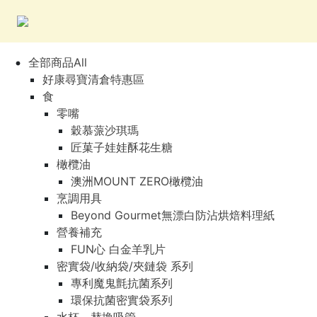
全部商品All
好康尋寶清倉特惠區
食
零嘴
穀慕蒎沙琪瑪
匠菓子娃娃酥花生糖
橄欖油
澳洲MOUNT ZERO橄欖油
烹調用具
Beyond Gourmet無漂白防沾烘焙料理紙
營養補充
FUN心 白金羊乳片
密實袋/收納袋/夾鏈袋 系列
專利魔鬼氈抗菌系列
環保抗菌密實袋系列