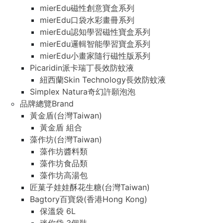
mierEdu磁性創意寶盒系列
mierEdu口袋水彩畫冊系列
mierEdu認知學習磁性寶盒系列
mierEdu邏輯智能學習寶盒系列
mierEdu小畫家隨行磁性版系列
Picaridin派卡瑞丁長效防蚊液
紐西蘭Skin Technology長效防蚊液
Simplex Natura奇幻許願泡泡
品牌總覽Brand
黃金盾(台灣Taiwan)
黃金盾 組合
藻作坊(台灣Taiwan)
藻作坊醬料類
藻作坊食品類
藻作坊高湯包
匠菓子娃娃酥花生糖(台灣Taiwan)
Bagtory百寶袋(香港Hong Kong)
保溫袋 6L