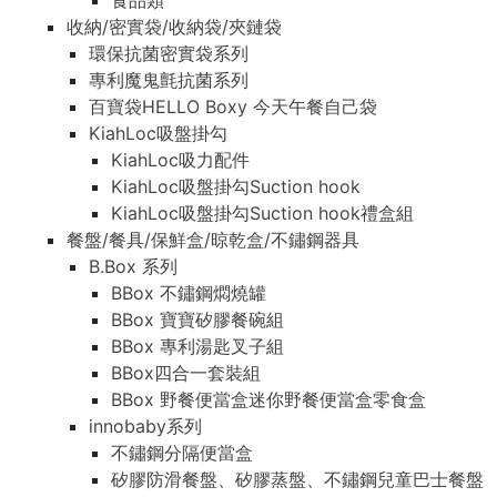
食品類
收納/密實袋/收納袋/夾鏈袋
環保抗菌密實袋系列
專利魔鬼氈抗菌系列
百寶袋HELLO Boxy 今天午餐自己袋
KiahLoc吸盤掛勾
KiahLoc吸力配件
KiahLoc吸盤掛勾Suction hook
KiahLoc吸盤掛勾Suction hook禮盒組
餐盤/餐具/保鮮盒/晾乾盒/不鏽鋼器具
B.Box 系列
BBox 不鏽鋼燜燒罐
BBox 寶寶矽膠餐碗組
BBox 專利湯匙叉子組
BBox四合一套裝組
BBox 野餐便當盒迷你野餐便當盒零食盒
innobaby系列
不鏽鋼分隔便當盒
矽膠防滑餐盤、矽膠蒸盤、不鏽鋼兒童巴士餐盤