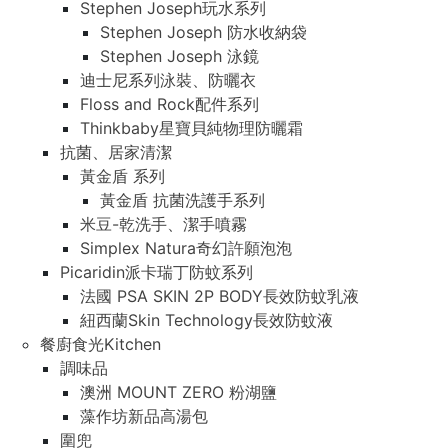
Stephen Joseph玩水系列
Stephen Joseph 防水收納袋
Stephen Joseph 泳鏡
迪士尼系列泳裝、防曬衣
Floss and Rock配件系列
Thinkbaby星寶貝純物理防曬霜
抗菌、居家清潔
黃金盾 系列
黃金盾 抗菌洗護手系列
米豆-乾洗手、潔手噴霧
Simplex Natura奇幻許願泡泡
Picaridin派卡瑞丁防蚊系列
法國 PSA SKIN 2P BODY長效防蚊乳液
紐西蘭Skin Technology長效防蚊液
餐廚食光Kitchen
調味品
澳洲 MOUNT ZERO 粉湖鹽
藻作坊新品高湯包
圍兜