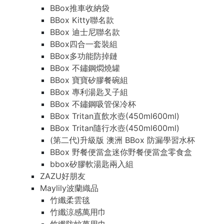
BBox推車收納袋
BBox Kitty聯名款
BBox 迪士尼聯名款
BBox四合一套裝組
BBox多功能防掉鏈
BBox 不鏽鋼燜燒罐
BBox 寶寶矽膠餐碗組
BBox 專利湯匙叉子組
BBox 不鏽鋼吸管保冷杯
BBox Tritan直飲水壺(450ml600ml)
BBox Tritan隨行水壺(450ml600ml)
(第二代)升級版 澳洲 BBox 防漏學習水杯
BBox 野餐便當盒迷你野餐便當盒零食盒
bbox矽膠軟湯匙兩入組
ZAZU好朋友
Maylily波蘭織品
竹纖柔雲毯
竹纖涼感萬用巾