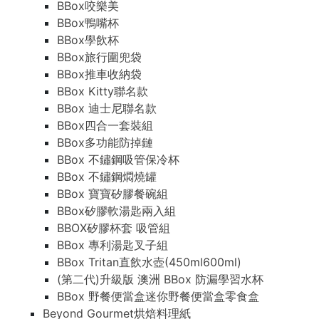
BBox咬樂美
BBox鴨嘴杯
BBox學飲杯
BBox旅行圍兜袋
BBox推車收納袋
BBox Kitty聯名款
BBox 迪士尼聯名款
BBox四合一套裝組
BBox多功能防掉鏈
BBox 不鏽鋼吸管保冷杯
BBox 不鏽鋼燜燒罐
BBox 寶寶矽膠餐碗組
BBox矽膠軟湯匙兩入組
BBOX矽膠杯套 吸管組
BBox 專利湯匙叉子組
BBox Tritan直飲水壺(450ml600ml)
(第二代)升級版 澳洲 BBox 防漏學習水杯
BBox 野餐便當盒迷你野餐便當盒零食盒
Beyond Gourmet烘焙料理紙