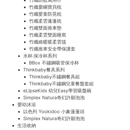
竹纖防蚊萬用巾
竹纖愛睏寶貝枕
竹纖嬰童防晃枕
竹纖柔雲蓬蓬枕
竹纖雙面推車墊
竹纖柔雲雙面睡窩
竹纖維暖暖柔雲毯
竹纖推車安全帶保護套
水杯.保冷杯系列
BBox 不鏽鋼吸管保冷杯
Thinkbaby餐具系列
Thinkbaby不鏽鋼餐具組
Thinkbaby不鏽鋼兒童餐盤套組
eLIpseKids 幼兒Easy學習吸盤碗
Simplex Natura奇幻許願泡泡
嬰幼沐浴
以色列 Yookidoo 小象蓮蓬頭
Simplex Natura奇幻許願泡泡
生活收納