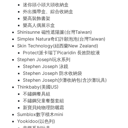
迷你頭小頭大頭收納盒
外出攜帶盒、綜合收納盒
樂高裝飾書架
樂高人偶展示盒
Shinisunne 磁性遮陽簾(台灣Taiwan)
Simplex Natura奇幻許願泡泡(台灣Taiwan)
Skin Technology(紐西蘭New Zealand)
Protect派卡瑞丁Picaridin 長效防蚊液
Stephen Joseph玩水系列
Stephen Joseph 泳鏡
Stephen Joseph 防水收納袋
Stephen Joseph沙灘收納包(含沙灘玩具)
Thinkbaby(美國US)
不鏽鋼餐具組
不鏽鋼兒童餐盤套組
新寶貝純物理防曬霜
Sumblox數字積木mini
Yookidoo(以色列)