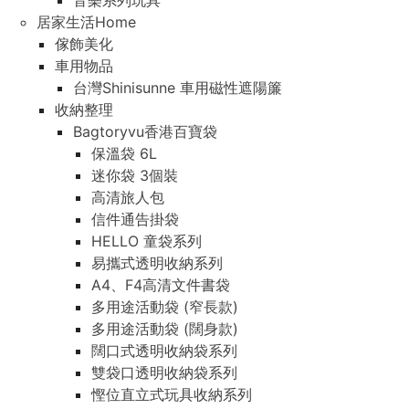
音樂系列玩具
居家生活Home
傢飾美化
車用物品
台灣Shinisunne 車用磁性遮陽簾
收納整理
Bagtoryvu香港百寶袋
保溫袋 6L
迷你袋 3個裝
高清旅人包
信件通告掛袋
HELLO 童袋系列
易攜式透明收納系列
A4、F4高清文件書袋
多用途活動袋 (窄長款)
多用途活動袋 (闊身款)
闊口式透明收納袋系列
雙袋口透明收納袋系列
慳位直立式玩具收納系列