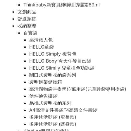
Thinkbaby新寶貝純物理防曬霜89ml
文創商品
舒適穿搭
收納整理
百寶袋
高清旅人包
HELLO童袋
HELLO Simply 後背包
HELLO Boxy 今天午餐自己袋
HELLO Slimily 兒童撞色功課袋
闊口式透明收納袋系列
透明鋼架儲物箱
高清儲物袋手提慳位萬用袋(兒童睡袋專用提袋)
信件通告掛袋
易攜式透明收納系列
A4高清文件書袋F4高清文件書袋
多用途活動袋 (窄長款)
多用途活動袋 (闊身款)