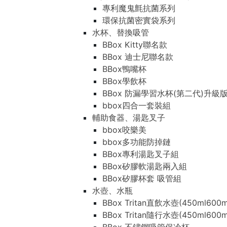
專利魔鬼氈抗菌系列
環保抗菌密實袋系列
水杯、替換吸管
BBox Kitty聯名款
BBox 迪士尼聯名款
BBox鴨嘴杯
BBox學飲杯
BBox 防漏學習水杯(第二代)升級
bbox四合一套裝組
輔助食器、湯匙叉子
bbox咬樂美
bbox多功能防掉鏈
BBox專利湯匙叉子組
BBox矽膠軟湯匙兩入組
BBox矽膠杯套 吸管組
水壺、水瓶
BBox Tritan直飲水壺(450ml600m
BBox Tritan隨行水壺(450ml600m