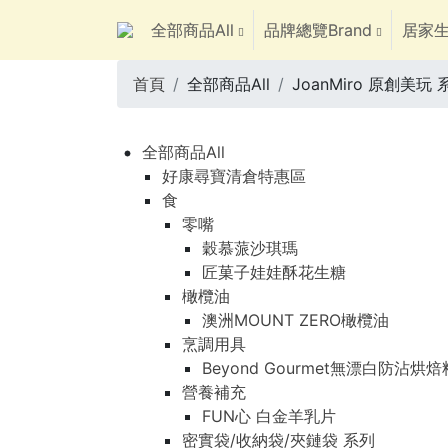
全部商品All
品牌總覽Brand
居家生
首頁
全部商品All
JoanMiro 原創美玩 
全部商品All
好康尋寶清倉特惠區
食
零嘴
穀慕蒎沙琪瑪
匠菓子娃娃酥花生糖
橄欖油
澳洲MOUNT ZERO橄欖油
烹調用具
Beyond Gourmet無漂白防沾烘
營養補充
FUN心 白金羊乳片
密實袋/收納袋/夾鏈袋 系列