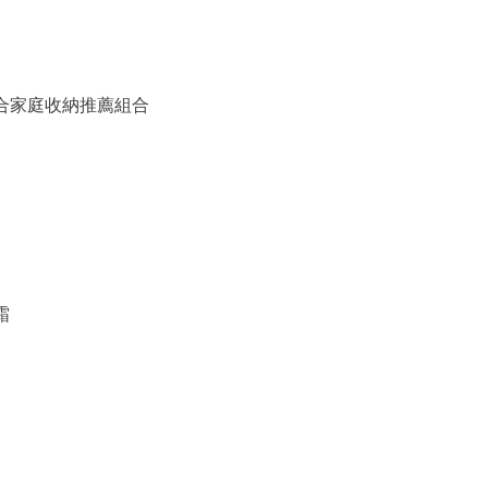
備組合家庭收納推薦組合
霜