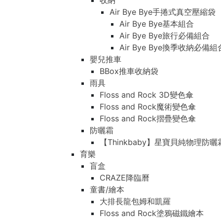
收納
Air Bye Bye手捲式真空壓縮袋
Air Bye Bye基本組合
Air Bye Bye旅行必備組合
Air Bye Bye換季收納必
嬰兒推車
BBox推車收納袋
雨具
Floss and Rock 3D變色傘
Floss and Rock魔術變色傘
Floss and Rock摺疊變色傘
防曬霜
【Thinkbaby】星寶貝純物理防曬
育樂
盲盒
CRAZE降臨曆
童書/繪本
大排長龍包姆和凱羅
Floss and Rock塗鴉磁鐵繪本