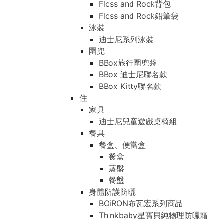
Floss and Rock背包
Floss and Rock鉛筆袋
泳裝
迪士尼系列泳裝
圍兜
BBox旅行圍兜袋
BBox 迪士尼聯名款
BBox Kitty聯名款
住
家具
迪士尼兒童遊戲桌椅組
餐具
餐盒、便當盒
餐盒
蒸盤
餐盤
身體防護防曬
BOiRON布瓦宏系列商品
Thinkbaby星寶貝純物理防曬霜