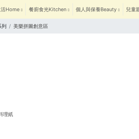
活Home
餐廚食光Kitchen
個人與保養Beauty
兒童親
系列
美樂拼圖創意區
焙料理紙