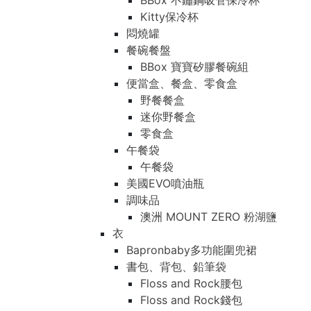
BBox 不鏽鋼吸管保冷杯
Kitty保冷杯
悶燒罐
餐碗餐盤
BBox 寶寶矽膠餐碗組
便當盒、餐盒、零食盒
野餐餐盒
迷你野餐盒
零食盒
午餐袋
午餐袋
美國EVO噴油瓶
調味品
澳洲 MOUNT ZERO 粉湖鹽
衣
Bapronbaby多功能圍兜裙
書包、背包、鉛筆袋
Floss and Rock腰包
Floss and Rock錢包