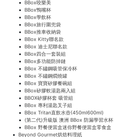
BBox咬樂美
BBox鴨嘴杯
BBox學飲杯
BBox旅行圍兜袋
BBox推車收納袋
BBox Kitty聯名款
BBox 迪士尼聯名款
BBox四合一套裝組
BBox多功能防掉鏈
BBox 不鏽鋼吸管保冷杯
BBox 不鏽鋼燜燒罐
BBox 寶寶矽膠餐碗組
BBox矽膠軟湯匙兩入組
BBOX矽膠杯套 吸管組
BBox 專利湯匙叉子組
BBox Tritan直飲水壺(450ml600ml)
(第二代)升級版 澳洲 BBox 防漏學習水杯
BBox 野餐便當盒迷你野餐便當盒零食盒
Beyond Gourmet烘焙料理紙