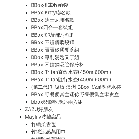
BBox推車收納袋
BBox Kitty聯名款
BBox 迪士尼聯名款
BBox四合一套裝組
BBox多功能防掉鏈
BBox 不鏽鋼燜燒罐
BBox 寶寶矽膠餐碗組
BBox 專利湯匙叉子組
BBox 不鏽鋼吸管保冷杯
BBox Tritan直飲水壺(450ml600ml)
BBox Tritan隨行水壺(450ml600ml)
(第二代)升級版 澳洲 BBox 防漏學習水杯
BBox 野餐便當盒迷你野餐便當盒零食盒
bbox矽膠軟湯匙兩入組
ZAZU好朋友
Maylily波蘭織品
竹纖柔雲毯
竹纖涼感萬用巾