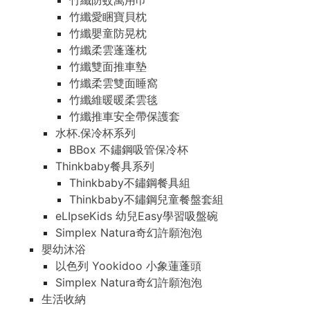
竹纖防蚊萬用巾
竹纖愛睏寶貝枕
竹纖嬰童防晃枕
竹纖柔雲蓬蓬枕
竹纖雙面推車墊
竹纖柔雲雙面睡窩
竹纖維暖暖柔雲毯
竹纖推車安全帶保護套
水杯.保冷杯系列
BBox 不鏽鋼吸管保冷杯
Thinkbaby餐具系列
Thinkbaby不鏽鋼餐具組
Thinkbaby不鏽鋼兒童餐盤套組
eLIpseKids 幼兒Easy學習吸盤碗
Simplex Natura奇幻許願泡泡
嬰幼沐浴
以色列 Yookidoo 小象蓮蓬頭
Simplex Natura奇幻許願泡泡
生活收納