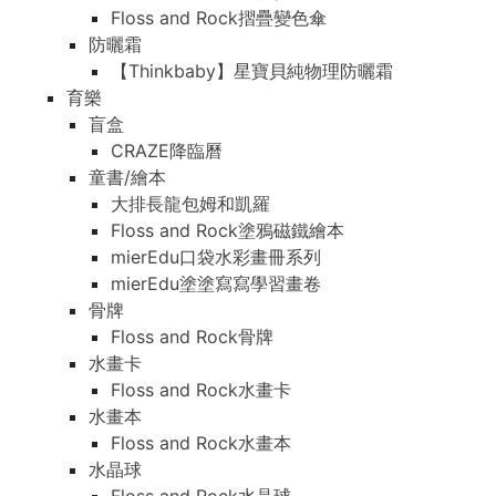
Floss and Rock摺疊變色傘
防曬霜
【Thinkbaby】星寶貝純物理防曬霜
育樂
盲盒
CRAZE降臨曆
童書/繪本
大排長龍包姆和凱羅
Floss and Rock塗鴉磁鐵繪本
mierEdu口袋水彩畫冊系列
mierEdu塗塗寫寫學習畫卷
骨牌
Floss and Rock骨牌
水畫卡
Floss and Rock水畫卡
水畫本
Floss and Rock水畫本
水晶球