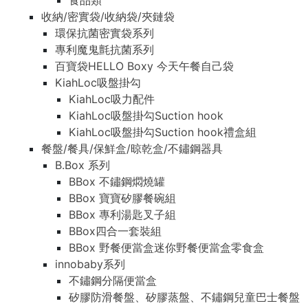
食品類
收納/密實袋/收納袋/夾鏈袋
環保抗菌密實袋系列
專利魔鬼氈抗菌系列
百寶袋HELLO Boxy 今天午餐自己袋
KiahLoc吸盤掛勾
KiahLoc吸力配件
KiahLoc吸盤掛勾Suction hook
KiahLoc吸盤掛勾Suction hook禮盒組
餐盤/餐具/保鮮盒/晾乾盒/不鏽鋼器具
B.Box 系列
BBox 不鏽鋼燜燒罐
BBox 寶寶矽膠餐碗組
BBox 專利湯匙叉子組
BBox四合一套裝組
BBox 野餐便當盒迷你野餐便當盒零食盒
innobaby系列
不鏽鋼分隔便當盒
矽膠防滑餐盤、矽膠蒸盤、不鏽鋼兒童巴士餐盤