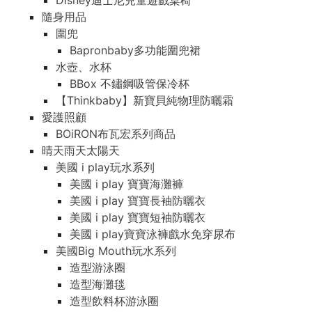
Disney迪士尼兒童遊戲桌椅
隨身用品
圍兜
Bapronbaby多功能圍兜裙
水壺、水杯
BBox 不鏽鋼吸管保冷杯
【Thinkbaby】新寶貝純物理防曬霜
愛護照顧
BOiRON布瓦宏系列商品
晴天雨天太陽天
美國 i play玩水系列
美國 i play 寶寶海灘褲
美國 i play 寶寶長袖防曬衣
美國 i play 寶寶短袖防曬衣
美國 i play寶寶泳褲戲水免穿尿布
美國Big Mouth玩水系列
造型游泳圈
造型海灘毯
造型飲料杯游泳圈