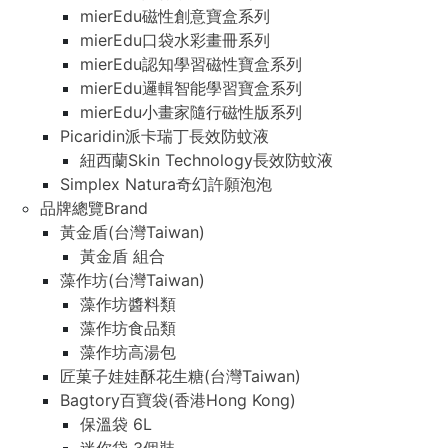
mierEdu磁性創意寶盒系列
mierEdu口袋水彩畫冊系列
mierEdu認知學習磁性寶盒系列
mierEdu邏輯智能學習寶盒系列
mierEdu小畫家隨行磁性版系列
Picaridin派卡瑞丁長效防蚊液
紐西蘭Skin Technology長效防蚊液
Simplex Natura奇幻許願泡泡
品牌總覽Brand
黃金盾(台灣Taiwan)
黃金盾 組合
藻作坊(台灣Taiwan)
藻作坊醬料類
藻作坊食品類
藻作坊高湯包
匠菓子娃娃酥花生糖(台灣Taiwan)
Bagtory百寶袋(香港Hong Kong)
保溫袋 6L