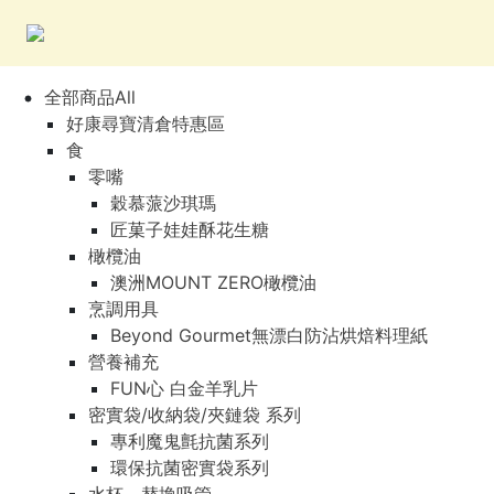
全部商品All
好康尋寶清倉特惠區
食
零嘴
穀慕蒎沙琪瑪
匠菓子娃娃酥花生糖
橄欖油
澳洲MOUNT ZERO橄欖油
烹調用具
Beyond Gourmet無漂白防沾烘焙料理紙
營養補充
FUN心 白金羊乳片
密實袋/收納袋/夾鏈袋 系列
專利魔鬼氈抗菌系列
環保抗菌密實袋系列