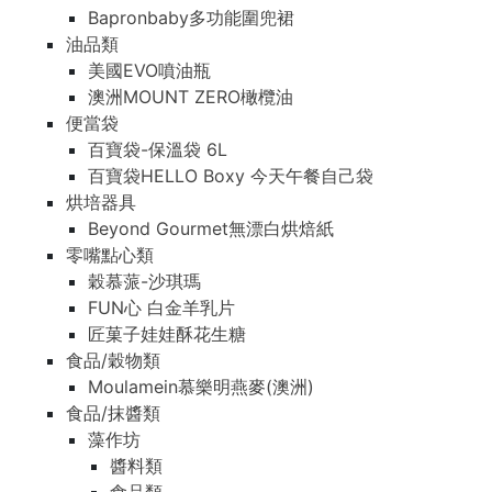
Bapronbaby多功能圍兜裙
油品類
美國EVO噴油瓶
澳洲MOUNT ZERO橄欖油
便當袋
百寶袋-保溫袋 6L
百寶袋HELLO Boxy 今天午餐自己袋
烘培器具
Beyond Gourmet無漂白烘焙紙
零嘴點心類
穀慕蒎-沙琪瑪
FUN心 白金羊乳片
匠菓子娃娃酥花生糖
食品/穀物類
Moulamein慕樂明燕麥(澳洲)
食品/抹醬類
藻作坊
醬料類