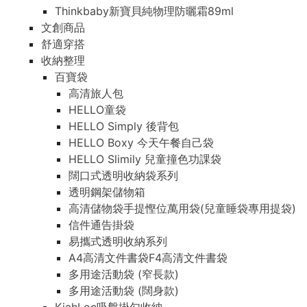
Thinkbaby新寶貝純物理防曬霜89ml
文創商品
舒適穿搭
收納整理
百寶袋
高清旅人包
HELLO童袋
HELLO Simply 後背包
HELLO Boxy 今天午餐自己袋
HELLO Slimily 兒童撞色功課袋
闊口式透明收納袋系列
透明鋼架儲物箱
高清儲物袋手提慳位萬用袋(兒童睡袋專用提袋)
信件通告掛袋
易攜式透明收納系列
A4高清文件書袋F4高清文件書袋
多用途活動袋 (窄長款)
多用途活動袋 (闊身款)