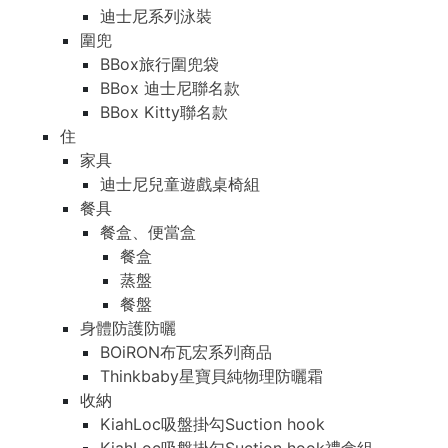
迪士尼系列泳裝
圍兜
BBox旅行圍兜袋
BBox 迪士尼聯名款
BBox Kitty聯名款
住
家具
迪士尼兒童遊戲桌椅組
餐具
餐盒、便當盒
餐盒
蒸盤
餐盤
身體防護防曬
BOiRON布瓦宏系列商品
Thinkbaby星寶貝純物理防曬霜
收納
KiahLoc吸盤掛勾Suction hook