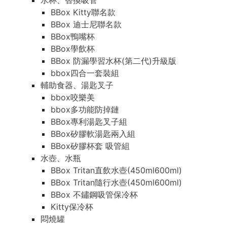
水杯、替換吸管
BBox Kitty聯名款
BBox 迪士尼聯名款
BBox鴨嘴杯
BBox學飲杯
BBox 防漏學習水杯(第二代)升級版
bbox四合一套裝組
輔助食器、湯匙叉子
bbox咬樂美
bbox多功能防掉鏈
BBox專利湯匙叉子組
BBox矽膠軟湯匙兩入組
BBox矽膠杯套 吸管組
水壺、水瓶
BBox Tritan直飲水壺(450ml600ml)
BBox Tritan隨行水壺(450ml600ml)
BBox 不鏽鋼吸管保冷杯
Kitty保冷杯
悶燒罐