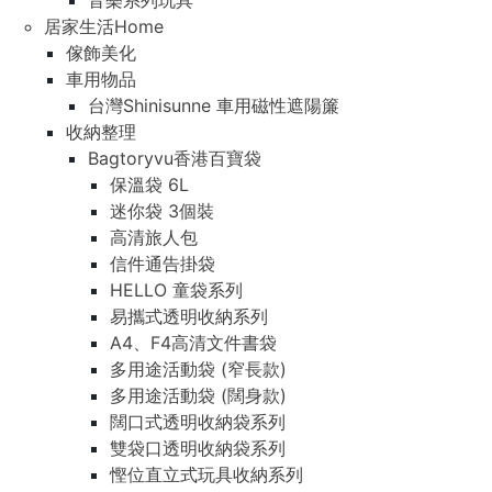
音樂系列玩具
居家生活Home
傢飾美化
車用物品
台灣Shinisunne 車用磁性遮陽簾
收納整理
Bagtoryvu香港百寶袋
保溫袋 6L
迷你袋 3個裝
高清旅人包
信件通告掛袋
HELLO 童袋系列
易攜式透明收納系列
A4、F4高清文件書袋
多用途活動袋 (窄長款)
多用途活動袋 (闊身款)
闊口式透明收納袋系列
雙袋口透明收納袋系列
慳位直立式玩具收納系列