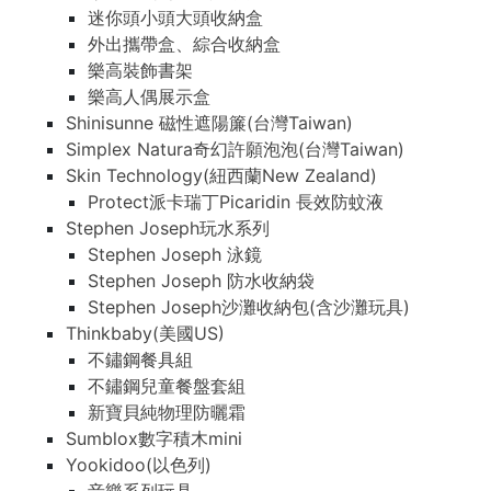
迷你頭小頭大頭收納盒
外出攜帶盒、綜合收納盒
樂高裝飾書架
樂高人偶展示盒
Shinisunne 磁性遮陽簾(台灣Taiwan)
Simplex Natura奇幻許願泡泡(台灣Taiwan)
Skin Technology(紐西蘭New Zealand)
Protect派卡瑞丁Picaridin 長效防蚊液
Stephen Joseph玩水系列
Stephen Joseph 泳鏡
Stephen Joseph 防水收納袋
Stephen Joseph沙灘收納包(含沙灘玩具)
Thinkbaby(美國US)
不鏽鋼餐具組
不鏽鋼兒童餐盤套組
新寶貝純物理防曬霜
Sumblox數字積木mini
Yookidoo(以色列)