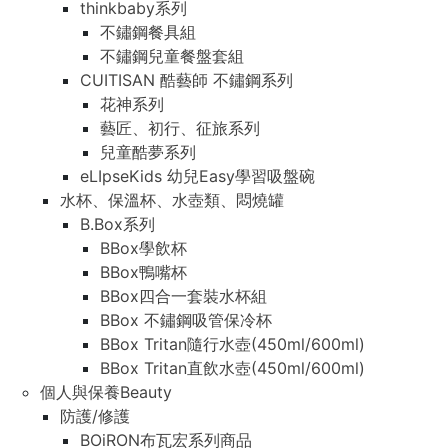
thinkbaby系列
不鏽鋼餐具組
不鏽鋼兒童餐盤套組
CUITISAN 酷藝師 不鏽鋼系列
花神系列
藝匠、初行、征旅系列
兒童酷夢系列
eLIpseKids 幼兒Easy學習吸盤碗
水杯、保溫杯、水壺類、悶燒罐
B.Box系列
BBox學飲杯
BBox鴨嘴杯
BBox四合一套裝水杯組
BBox 不鏽鋼吸管保冷杯
BBox Tritan隨行水壺(450ml/600ml)
BBox Tritan直飲水壺(450ml/600ml)
個人與保養Beauty
防護/修護
BOiRON布瓦宏系列商品