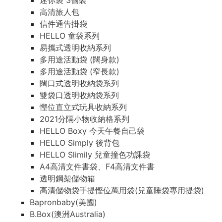
迷你袋 3個裝
高清旅人包
信件通告掛袋
HELLO 童袋系列
易攜式透明收納系列
多用途活動袋 (闊身款)
多用途活動袋 (窄長款)
闊口式透明收納袋系列
雙袋口透明收納袋系列
慳位直立式玩具收納系列
2021分隔小物收納格系列
HELLO Boxy 今天午餐自己袋
HELLO Simply 後背包
HELLO Slimily 兒童撞色功課袋
A4高清文件書袋、F4高清文件書
透明鋼架儲物箱
高清儲物袋手提慳位萬用袋(兒童睡袋專用提袋)
Bapronbaby(美國)
B.Box(澳洲Australia)