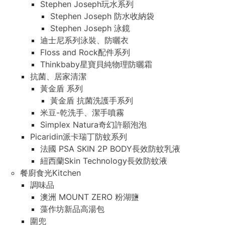
Stephen Joseph玩水系列
Stephen Joseph 防水收納袋
Stephen Joseph 泳鏡
迪士尼系列泳裝、防曬衣
Floss and Rock配件系列
Thinkbaby星寶貝純物理防曬霜
抗菌、居家清潔
黃金盾 系列
黃金盾 抗菌洗護手系列
米豆-乾洗手、潔手噴霧
Simplex Natura奇幻許願泡泡
Picaridin派卡瑞丁防蚊系列
法國 PSA SKIN 2P BODY長效防蚊乳液
紐西蘭Skin Technology長效防蚊液
餐廚食光Kitchen
調味品
澳洲 MOUNT ZERO 粉湖鹽
藻作坊新品高湯包
圍兜