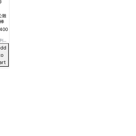
公雞
棒
400
列
doo
Add
系列
to
具
art