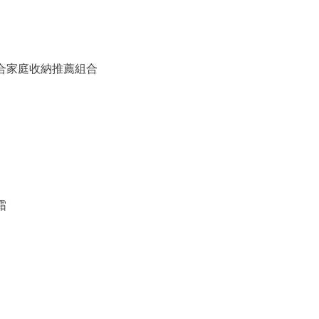
備組合家庭收納推薦組合
霜