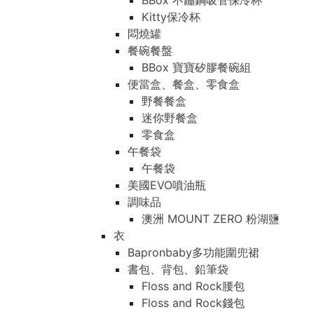
BBox 不鏽鋼吸管保冷杯
Kitty保冷杯
悶燒罐
餐碗餐盤
BBox 寶寶矽膠餐碗組
便當盒、餐盒、零食盒
野餐餐盒
迷你野餐盒
零食盒
午餐袋
午餐袋
美國EVO噴油瓶
調味品
澳洲 MOUNT ZERO 粉湖鹽
衣
Bapronbaby多功能圍兜裙
書包、背包、鉛筆袋
Floss and Rock腰包
Floss and Rock錢包