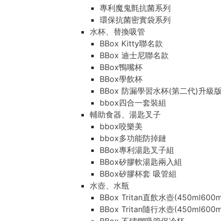
專利魔鬼氈抗菌系列
環保抗菌密實袋系列
水杯、替換吸管
BBox Kitty聯名款
BBox 迪士尼聯名款
BBox鴨嘴杯
BBox學飲杯
BBox 防漏學習水杯(第二代)升級
bbox四合一套裝組
輔助食器、湯匙叉子
bbox咬樂美
bbox多功能防掉鏈
BBox專利湯匙叉子組
BBox矽膠軟湯匙兩入組
BBox矽膠杯套 吸管組
水壺、水瓶
BBox Tritan直飲水壺(450ml600m
BBox Tritan隨行水壺(450ml600m