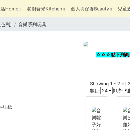
活Home
餐廚食光Kitchen
個人與保養Beauty
兒童親
以色列)
音樂系列玩具
☆☆☆點下列商
Showing
1
-
2
of
數目:
排序:
焙料理紙