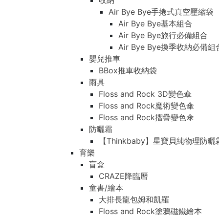
收納
Air Bye Bye手捲式真空壓縮袋
Air Bye Bye基本組合
Air Bye Bye旅行必備組合
Air Bye Bye換季收納必
嬰兒推車
BBox推車收納袋
雨具
Floss and Rock 3D變色傘
Floss and Rock魔術變色傘
Floss and Rock摺疊變色傘
防曬霜
【Thinkbaby】星寶貝純物理防曬
育樂
盲盒
CRAZE降臨曆
童書/繪本
大排長龍包姆和凱羅
Floss and Rock塗鴉磁鐵繪本