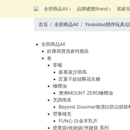
全部商品All
品牌總覽Brand
居家生
首頁
全部商品All
Yookidoo陪伴玩具(
全部商品All
好康尋寶清倉特惠區
食
零嘴
穀慕蒎沙琪瑪
匠菓子娃娃酥花生糖
橄欖油
澳洲MOUNT ZERO橄欖油
烹調用具
Beyond Gourmet無漂白防沾烘
營養補充
FUN心 白金羊乳片
密實袋/收納袋/夾鏈袋 系列