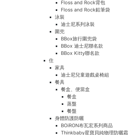
Floss and Rock背包
Floss and Rock鉛筆袋
泳裝
迪士尼系列泳裝
圍兜
BBox旅行圍兜袋
BBox 迪士尼聯名款
BBox Kitty聯名款
住
家具
迪士尼兒童遊戲桌椅組
餐具
餐盒、便當盒
餐盒
蒸盤
餐盤
身體防護防曬
BOiRON布瓦宏系列商品
Thinkbaby星寶貝純物理防曬霜